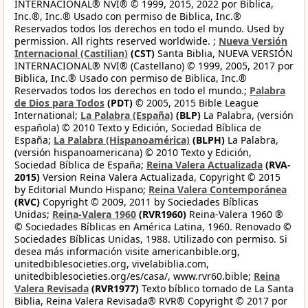
INTERNACIONAL® NVI® © 1999, 2015, 2022 por Biblica,
Inc.®, Inc.® Usado con permiso de Biblica, Inc.®
Reservados todos los derechos en todo el mundo. Used by
permission. All rights reserved worldwide. ;
Nueva Versión
Internacional (Castilian)
(CST)
Santa Biblia, NUEVA VERSIÓN
INTERNACIONAL® NVI® (Castellano) © 1999, 2005, 2017 por
Biblica, Inc.® Usado con permiso de Biblica, Inc.®
Reservados todos los derechos en todo el mundo.;
Palabra
de Dios para Todos
(PDT)
© 2005, 2015 Bible League
International;
La Palabra (España)
(BLP)
La Palabra, (versión
española) © 2010 Texto y Edición, Sociedad Bíblica de
España;
La Palabra (Hispanoamérica)
(BLPH)
La Palabra,
(versión hispanoamericana) © 2010 Texto y Edición,
Sociedad Bíblica de España;
Reina Valera Actualizada
(RVA-
2015)
Version Reina Valera Actualizada, Copyright © 2015
by Editorial Mundo Hispano;
Reina Valera Contemporánea
(RVC)
Copyright © 2009, 2011 by Sociedades Bíblicas
Unidas;
Reina-Valera 1960
(RVR1960)
Reina-Valera 1960 ®
© Sociedades Bíblicas en América Latina, 1960. Renovado ©
Sociedades Bíblicas Unidas, 1988. Utilizado con permiso. Si
desea más información visite americanbible.org,
unitedbiblesocieties.org, vivelabiblia.com,
unitedbiblesocieties.org/es/casa/, www.rvr60.bible;
Reina
Valera Revisada
(RVR1977)
Texto bíblico tomado de La Santa
Biblia, Reina Valera Revisada® RVR® Copyright © 2017 por