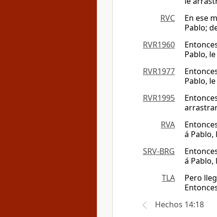
le arras
RVC
En ese m
Pablo; d
RVR1960
Entonces
Pablo, l
RVR1977
Entonces
Pablo, l
RVR1995
Entonces
arrastra
RVA
Entonces
á Pablo,
SRV-BRG
Entonces
á Pablo,
TLA
Pero lle
Entonces
Hechos 14:18