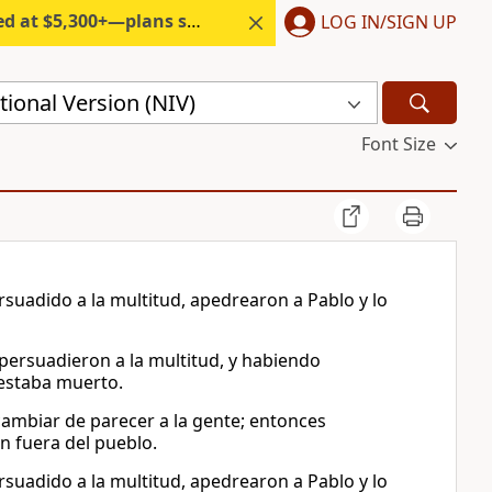
300+—plans start under $6/month.
LOG IN/SIGN UP
ional Version (NIV)
Font Size
rsuadido a la multitud, apedrearon a Pablo y lo
persuadieron a la multitud, y habiendo
 estaba muerto.
 cambiar de parecer a la gente; entonces
n fuera del pueblo.
rsuadido a la multitud, apedrearon a Pablo y lo