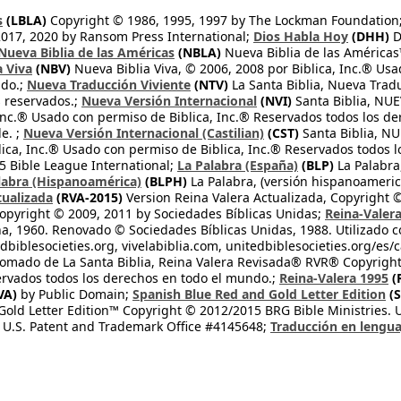
s
(LBLA)
Copyright © 1986, 1995, 1997 by The Lockman Foundation
2017, 2020 by Ransom Press International;
Dios Habla Hoy
(DHH)
D
Nueva Biblia de las Américas
(NBLA)
Nueva Biblia de las América
a Viva
(NBV)
Nueva Biblia Viva, © 2006, 2008 por Biblica, Inc.® Usa
ndo.;
Nueva Traducción Viviente
(NTV)
La Santa Biblia, Nueva Trad
s reservados.;
Nueva Versión Internacional
(NVI)
Santa Biblia, N
 Inc.® Usado con permiso de Biblica, Inc.® Reservados todos los d
e. ;
Nueva Versión Internacional (Castilian)
(CST)
Santa Biblia, N
lica, Inc.® Usado con permiso de Biblica, Inc.® Reservados todos 
 Bible League International;
La Palabra (España)
(BLP)
La Palabra,
labra (Hispanoamérica)
(BLPH)
La Palabra, (versión hispanoameric
tualizada
(RVA-2015)
Version Reina Valera Actualizada, Copyright 
opyright © 2009, 2011 by Sociedades Bíblicas Unidas;
Reina-Valer
na, 1960. Renovado © Sociedades Bíblicas Unidas, 1988. Utilizado c
dbiblesocieties.org, vivelabiblia.com, unitedbiblesocieties.org/es/
tomado de La Santa Biblia, Reina Valera Revisada® RVR® Copyright
rvados todos los derechos en todo el mundo.;
Reina-Valera 1995
(
VA)
by Public Domain;
Spanish Blue Red and Gold Letter Edition
(S
old Letter Edition™ Copyright © 2012/2015 BRG Bible Ministries. Us
 U.S. Patent and Trademark Office #4145648;
Traducción en lengua