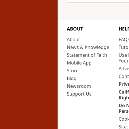
ABOUT
HEL
About
FAQ
News & Knowledge
Tuto
Statement of Faith
Use 
Your
Mobile App
Adve
Store
Cont
Blog
Priv
Newsroom
Cali
Support Us
Righ
Do N
Pers
Cook
Site