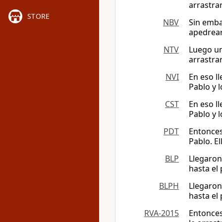
arrastra
STORE
NBV
Sin emba
apedrear
NTV
Luego un
arrastra
NVI
En eso l
Pablo y 
CST
En eso l
Pablo y 
PDT
Entonces
Pablo. El
BLP
Llegaron
hasta el
BLPH
Llegaron
hasta el
RVA-2015
Entonces