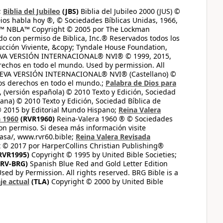
;
Biblia del Jubileo
(JBS)
Biblia del Jubileo 2000 (JUS) ©
ios habla hoy ®, © Sociedades Bíblicas Unidas, 1966,
s™ NBLA™ Copyright © 2005 por The Lockman
do con permiso de Biblica, Inc.® Reservados todos los
ucción Viviente, &copy; Tyndale House Foundation,
UEVA VERSIÓN INTERNACIONAL® NVI® © 1999, 2015,
erechos en todo el mundo. Used by permission. All
UEVA VERSIÓN INTERNACIONAL® NVI® (Castellano) ©
los derechos en todo el mundo.;
Palabra de Dios para
 (versión española) © 2010 Texto y Edición, Sociedad
ana) © 2010 Texto y Edición, Sociedad Bíblica de
© 2015 by Editorial Mundo Hispano;
Reina Valera
a 1960
(RVR1960)
Reina-Valera 1960 ® © Sociedades
on permiso. Si desea más información visite
casa/, www.rvr60.bible;
Reina Valera Revisada
 © 2017 por HarperCollins Christian Publishing®
RVR1995)
Copyright © 1995 by United Bible Societies;
RV-BRG)
Spanish Blue Red and Gold Letter Edition
ed by Permission. All rights reserved. BRG Bible is a
je actual
(TLA)
Copyright © 2000 by United Bible