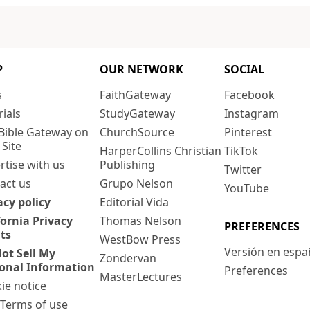
P
OUR NETWORK
SOCIAL
s
FaithGateway
Facebook
rials
StudyGateway
Instagram
Bible Gateway on
ChurchSource
Pinterest
 Site
HarperCollins Christian
TikTok
rtise with us
Publishing
Twitter
act us
Grupo Nelson
YouTube
acy policy
Editorial Vida
fornia Privacy
Thomas Nelson
PREFERENCES
ts
WestBow Press
Versión en espa
ot Sell My
Zondervan
onal Information
Preferences
MasterLectures
ie notice
: Terms of use