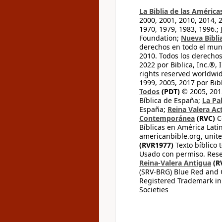
La Biblia de las América
2000, 2001, 2010, 2014, 
1970, 1979, 1983, 1996.;
Foundation;
Nueva Bibli
derechos en todo el mu
2010. Todos los derecho
2022 por Biblica, Inc.®,
rights reserved worldwid
1999, 2005, 2017 por Bib
Todos
(PDT)
© 2005, 2015
Bíblica de España;
La Pa
España;
Reina Valera Ac
Contemporánea
(RVC)
C
Bíblicas en América Lati
americanbible.org, unite
(RVR1977)
Texto bíblico 
Usado con permiso. Rese
Reina-Valera Antigua
(R
(SRV-BRG) Blue Red and G
Registered Trademark in
Societies