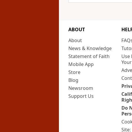
ABOUT
HEL
About
FAQ
News & Knowledge
Tuto
Statement of Faith
Use 
Your
Mobile App
Adve
Store
Cont
Blog
Priv
Newsroom
Cali
Support Us
Righ
Do N
Pers
Cook
Site