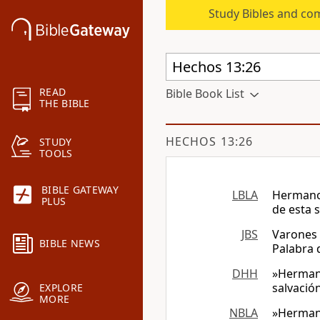
Study Bibles and co
READ
Bible Book List
THE BIBLE
HECHOS 13:26
STUDY
TOOLS
BIBLE GATEWAY
LBLA
Hermanos
PLUS
de esta s
JBS
Varones 
BIBLE NEWS
Palabra 
DHH
»Hermano
salvació
EXPLORE
MORE
NBLA
»Hermano