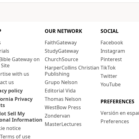
P
OUR NETWORK
SOCIAL
s
FaithGateway
Facebook
rials
StudyGateway
Instagram
Bible Gateway on
ChurchSource
Pinterest
 Site
HarperCollins Christian
TikTok
rtise with us
Publishing
Twitter
act us
Grupo Nelson
YouTube
acy policy
Editorial Vida
fornia Privacy
Thomas Nelson
PREFERENCES
ts
WestBow Press
Versión en espa
ot Sell My
Zondervan
onal Information
Preferences
MasterLectures
ie notice
: Terms of use