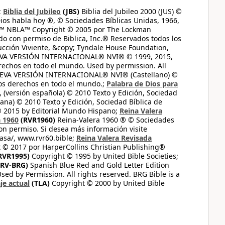
;
Biblia del Jubileo
(JBS)
Biblia del Jubileo 2000 (JUS) ©
ios habla hoy ®, © Sociedades Bíblicas Unidas, 1966,
s™ NBLA™ Copyright © 2005 por The Lockman
do con permiso de Biblica, Inc.® Reservados todos los
ucción Viviente, &copy; Tyndale House Foundation,
UEVA VERSIÓN INTERNACIONAL® NVI® © 1999, 2015,
erechos en todo el mundo. Used by permission. All
UEVA VERSIÓN INTERNACIONAL® NVI® (Castellano) ©
los derechos en todo el mundo.;
Palabra de Dios para
 (versión española) © 2010 Texto y Edición, Sociedad
ana) © 2010 Texto y Edición, Sociedad Bíblica de
© 2015 by Editorial Mundo Hispano;
Reina Valera
a 1960
(RVR1960)
Reina-Valera 1960 ® © Sociedades
on permiso. Si desea más información visite
casa/, www.rvr60.bible;
Reina Valera Revisada
 © 2017 por HarperCollins Christian Publishing®
RVR1995)
Copyright © 1995 by United Bible Societies;
RV-BRG)
Spanish Blue Red and Gold Letter Edition
ed by Permission. All rights reserved. BRG Bible is a
je actual
(TLA)
Copyright © 2000 by United Bible