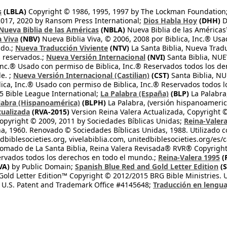
s
(LBLA)
Copyright © 1986, 1995, 1997 by The Lockman Foundation
2017, 2020 by Ransom Press International;
Dios Habla Hoy
(DHH)
D
Nueva Biblia de las Américas
(NBLA)
Nueva Biblia de las América
a Viva
(NBV)
Nueva Biblia Viva, © 2006, 2008 por Biblica, Inc.® Usa
ndo.;
Nueva Traducción Viviente
(NTV)
La Santa Biblia, Nueva Trad
s reservados.;
Nueva Versión Internacional
(NVI)
Santa Biblia, N
 Inc.® Usado con permiso de Biblica, Inc.® Reservados todos los d
e. ;
Nueva Versión Internacional (Castilian)
(CST)
Santa Biblia, N
lica, Inc.® Usado con permiso de Biblica, Inc.® Reservados todos 
 Bible League International;
La Palabra (España)
(BLP)
La Palabra,
labra (Hispanoamérica)
(BLPH)
La Palabra, (versión hispanoameric
tualizada
(RVA-2015)
Version Reina Valera Actualizada, Copyright 
opyright © 2009, 2011 by Sociedades Bíblicas Unidas;
Reina-Valer
na, 1960. Renovado © Sociedades Bíblicas Unidas, 1988. Utilizado c
dbiblesocieties.org, vivelabiblia.com, unitedbiblesocieties.org/es/
tomado de La Santa Biblia, Reina Valera Revisada® RVR® Copyright
rvados todos los derechos en todo el mundo.;
Reina-Valera 1995
(
VA)
by Public Domain;
Spanish Blue Red and Gold Letter Edition
(S
old Letter Edition™ Copyright © 2012/2015 BRG Bible Ministries. Us
 U.S. Patent and Trademark Office #4145648;
Traducción en lengua