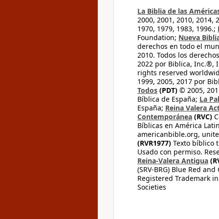
La Biblia de las América
2000, 2001, 2010, 2014, 
1970, 1979, 1983, 1996.;
Foundation;
Nueva Bibli
derechos en todo el mu
2010. Todos los derecho
2022 por Biblica, Inc.®,
rights reserved worldwid
1999, 2005, 2017 por Bib
Todos
(PDT)
© 2005, 2015
Bíblica de España;
La Pa
España;
Reina Valera Ac
Contemporánea
(RVC)
C
Bíblicas en América Lati
americanbible.org, unite
(RVR1977)
Texto bíblico 
Usado con permiso. Rese
Reina-Valera Antigua
(R
(SRV-BRG) Blue Red and G
Registered Trademark in
Societies