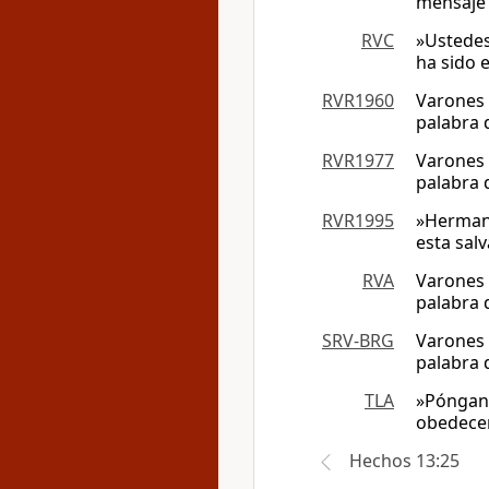
mensaje 
RVC
»Ustedes
ha sido 
RVR1960
Varones 
palabra 
RVR1977
Varones 
palabra 
RVR1995
»Hermano
esta salv
RVA
Varones 
palabra 
SRV-BRG
Varones 
palabra 
TLA
»Pónganm
obedecen
Hechos 13:25