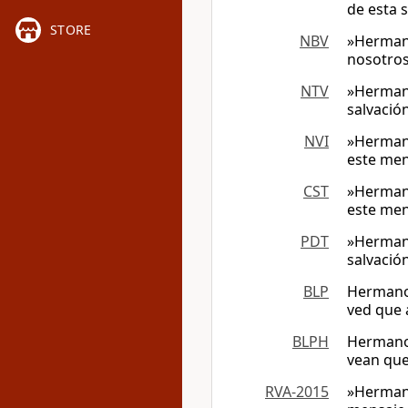
de esta s
STORE
NBV
»Hermano
nosotros
NTV
»Hermano
salvació
NVI
»Hermano
este men
CST
»Hermano
este men
PDT
»Hermano
salvació
BLP
Hermanos
ved que 
BLPH
Hermanos
vean que
RVA-2015
»Hermano