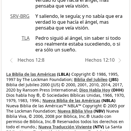
verdad lo que hacía el ángel, mas
pensaba que veía visión.
SRV-BRG
Y saliendo, le seguía; y no sabía que era
verdad lo que hacía el ángel, mas
pensaba que veía visión.
TLA
Pedro siguió al ángel, sin saber si todo
eso realmente estaba sucediendo, o si
era sólo un sueño.
Hechos 12:8
Hechos 12:10
La Biblia de las Américas
(LBLA)
Copyright © 1986, 1995,
1997 by The Lockman Foundation;
Biblia del Jubileo
(JBS)
Biblia del Jubileo 2000 (JUS) © 2000, 2001, 2010, 2014, 2017,
2020 by Ransom Press International;
Dios Habla Hoy
(DHH)
Dios habla hoy ®, © Sociedades Bíblicas Unidas, 1966, 1970,
1979, 1983, 1996.;
Nueva Biblia de las Américas
(NBLA)
Nueva Biblia de las Américas™ NBLA™ Copyright © 2005 por
The Lockman Foundation;
Nueva Biblia Viva
(NBV)
Nueva
Biblia Viva, © 2006, 2008 por Biblica, Inc.® Usado con
permiso de Biblica, Inc.® Reservados todos los derechos en
todo el mundo.;
Nueva Traducción Viviente
(NTV)
La Santa