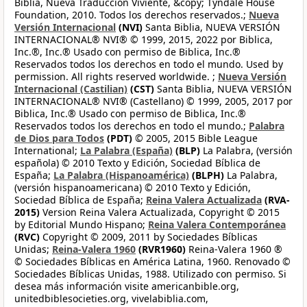
Biblia, Nueva Traducción Viviente, &copy; Tyndale House
Foundation, 2010. Todos los derechos reservados.;
Nueva
Versión Internacional
(NVI)
Santa Biblia, NUEVA VERSIÓN
INTERNACIONAL® NVI® © 1999, 2015, 2022 por Biblica,
Inc.®, Inc.® Usado con permiso de Biblica, Inc.®
Reservados todos los derechos en todo el mundo. Used by
permission. All rights reserved worldwide. ;
Nueva Versión
Internacional (Castilian)
(CST)
Santa Biblia, NUEVA VERSIÓN
INTERNACIONAL® NVI® (Castellano) © 1999, 2005, 2017 por
Biblica, Inc.® Usado con permiso de Biblica, Inc.®
Reservados todos los derechos en todo el mundo.;
Palabra
de Dios para Todos
(PDT)
© 2005, 2015 Bible League
International;
La Palabra (España)
(BLP)
La Palabra, (versión
española) © 2010 Texto y Edición, Sociedad Bíblica de
España;
La Palabra (Hispanoamérica)
(BLPH)
La Palabra,
(versión hispanoamericana) © 2010 Texto y Edición,
Sociedad Bíblica de España;
Reina Valera Actualizada
(RVA-
2015)
Version Reina Valera Actualizada, Copyright © 2015
by Editorial Mundo Hispano;
Reina Valera Contemporánea
(RVC)
Copyright © 2009, 2011 by Sociedades Bíblicas
Unidas;
Reina-Valera 1960
(RVR1960)
Reina-Valera 1960 ®
© Sociedades Bíblicas en América Latina, 1960. Renovado ©
Sociedades Bíblicas Unidas, 1988. Utilizado con permiso. Si
desea más información visite americanbible.org,
unitedbiblesocieties.org, vivelabiblia.com,