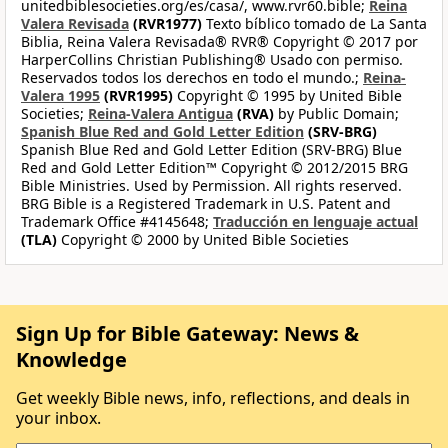
unitedbiblesocieties.org/es/casa/, www.rvr60.bible;
Reina
Valera Revisada
(RVR1977)
Texto bíblico tomado de La Santa
Biblia, Reina Valera Revisada® RVR® Copyright © 2017 por
HarperCollins Christian Publishing® Usado con permiso.
Reservados todos los derechos en todo el mundo.;
Reina-
Valera 1995
(RVR1995)
Copyright © 1995 by United Bible
Societies;
Reina-Valera Antigua
(RVA)
by Public Domain;
Spanish Blue Red and Gold Letter Edition
(SRV-BRG)
Spanish Blue Red and Gold Letter Edition (SRV-BRG) Blue
Red and Gold Letter Edition™ Copyright © 2012/2015 BRG
Bible Ministries. Used by Permission. All rights reserved.
BRG Bible is a Registered Trademark in U.S. Patent and
Trademark Office #4145648;
Traducción en lenguaje actual
(TLA)
Copyright © 2000 by United Bible Societies
Sign Up for Bible Gateway: News &
Knowledge
Get weekly Bible news, info, reflections, and deals in
your inbox.