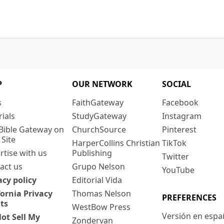
P
OUR NETWORK
SOCIAL
s
FaithGateway
Facebook
rials
StudyGateway
Instagram
Bible Gateway on
ChurchSource
Pinterest
 Site
HarperCollins Christian
TikTok
rtise with us
Publishing
Twitter
act us
Grupo Nelson
YouTube
acy policy
Editorial Vida
fornia Privacy
Thomas Nelson
PREFERENCES
ts
WestBow Press
Versión en espa
ot Sell My
Zondervan