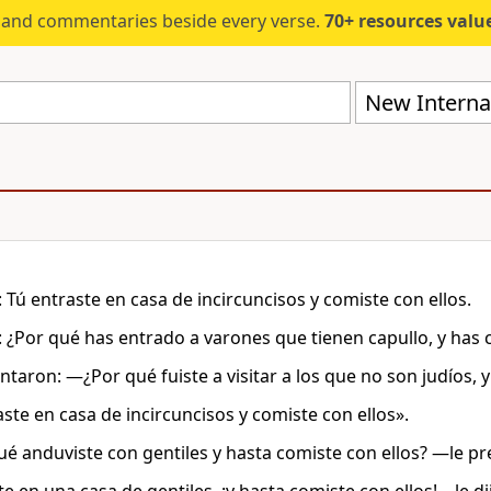
s and commentaries beside every verse.
70+ resources valued at $5,
New Internat
 Tú entraste en casa de incircuncisos y comiste con ellos.
: ¿Por qué has entrado a varones que tienen capullo, y has 
ntaron: —¿Por qué fuiste a visitar a los que no son judíos, y
aste en casa de incircuncisos y comiste con ellos».
é anduviste con gentiles y hasta comiste con ellos? —le p