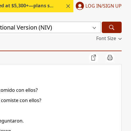
300+—plans start under $6/month.
LOG IN/SIGN UP
ional Version (NIV)
Font Size
comido con ellos?
 comiste con ellos?
reguntaron.