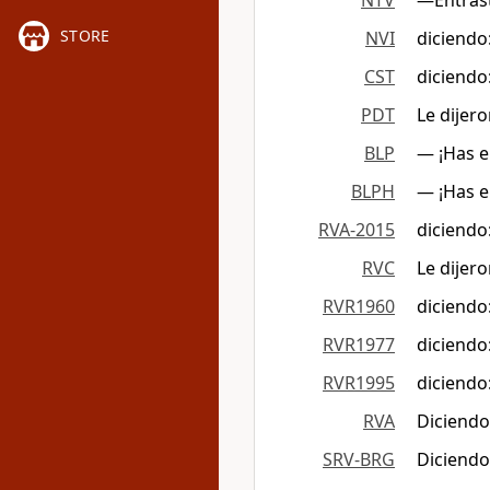
NTV
—Entrast
STORE
NVI
diciendo
CST
diciendo
PDT
Le dijero
BLP
— ¡Has e
BLPH
— ¡Has e
RVA-2015
diciendo
RVC
Le dijero
RVR1960
diciendo
RVR1977
diciendo
RVR1995
diciendo
RVA
Diciendo
SRV-BRG
Diciendo