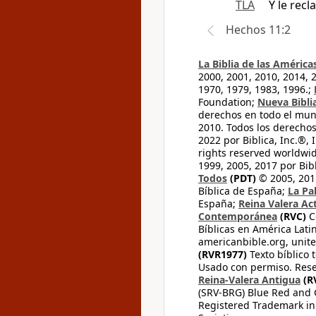
TLA
Y le rec
Hechos 11:2
La Biblia de las América
2000, 2001, 2010, 2014, 
1970, 1979, 1983, 1996.;
Foundation;
Nueva Bibli
derechos en todo el mu
2010. Todos los derecho
2022 por Biblica, Inc.®,
rights reserved worldwid
1999, 2005, 2017 por Bib
Todos
(PDT)
© 2005, 2015
Bíblica de España;
La Pa
España;
Reina Valera Ac
Contemporánea
(RVC)
C
Bíblicas en América Lati
americanbible.org, unite
(RVR1977)
Texto bíblico 
Usado con permiso. Rese
Reina-Valera Antigua
(R
(SRV-BRG) Blue Red and G
Registered Trademark in