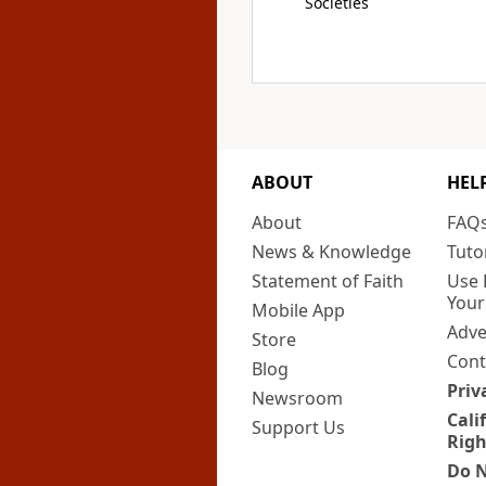
Societies
ABOUT
HEL
About
FAQ
News & Knowledge
Tuto
Statement of Faith
Use 
Your
Mobile App
Adve
Store
Cont
Blog
Priv
Newsroom
Cali
Support Us
Righ
Do N