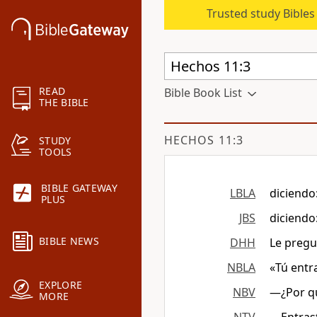
Trusted study Bible
READ
Bible Book List
THE BIBLE
HECHOS 11:3
STUDY
TOOLS
BIBLE GATEWAY
LBLA
diciendo:
PLUS
JBS
diciendo
BIBLE NEWS
DHH
Le pregu
NBLA
«Tú entr
EXPLORE
NBV
―¿Por qu
MORE