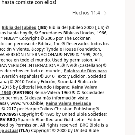
 hasta comiste con ellos!
Hechos 11:4
;
Biblia del Jubileo
(JBS)
Biblia del Jubileo 2000 (JUS) ©
ios habla hoy ®, © Sociedades Bíblicas Unidas, 1966,
s™ NBLA™ Copyright © 2005 por The Lockman
do con permiso de Biblica, Inc.® Reservados todos los
ucción Viviente, &copy; Tyndale House Foundation,
UEVA VERSIÓN INTERNACIONAL® NVI® © 1999, 2015,
erechos en todo el mundo. Used by permission. All
UEVA VERSIÓN INTERNACIONAL® NVI® (Castellano) ©
los derechos en todo el mundo.;
Palabra de Dios para
 (versión española) © 2010 Texto y Edición, Sociedad
ana) © 2010 Texto y Edición, Sociedad Bíblica de
© 2015 by Editorial Mundo Hispano;
Reina Valera
a 1960
(RVR1960)
Reina-Valera 1960 ® © Sociedades
on permiso. Si desea más información visite
casa/, www.rvr60.bible;
Reina Valera Revisada
 © 2017 por HarperCollins Christian Publishing®
RVR1995)
Copyright © 1995 by United Bible Societies;
RV-BRG)
Spanish Blue Red and Gold Letter Edition
ed by Permission. All rights reserved. BRG Bible is a
je actual
(TLA)
Copyright © 2000 by United Bible