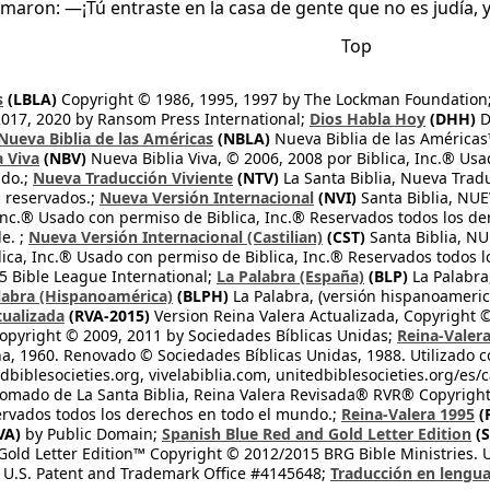
lamaron: —¡Tú entraste en la casa de gente que no es judía, y
Top
s
(LBLA)
Copyright © 1986, 1995, 1997 by The Lockman Foundation
2017, 2020 by Ransom Press International;
Dios Habla Hoy
(DHH)
D
Nueva Biblia de las Américas
(NBLA)
Nueva Biblia de las América
a Viva
(NBV)
Nueva Biblia Viva, © 2006, 2008 por Biblica, Inc.® Usa
ndo.;
Nueva Traducción Viviente
(NTV)
La Santa Biblia, Nueva Trad
s reservados.;
Nueva Versión Internacional
(NVI)
Santa Biblia, N
 Inc.® Usado con permiso de Biblica, Inc.® Reservados todos los d
e. ;
Nueva Versión Internacional (Castilian)
(CST)
Santa Biblia, N
lica, Inc.® Usado con permiso de Biblica, Inc.® Reservados todos 
 Bible League International;
La Palabra (España)
(BLP)
La Palabra,
labra (Hispanoamérica)
(BLPH)
La Palabra, (versión hispanoameric
tualizada
(RVA-2015)
Version Reina Valera Actualizada, Copyright 
opyright © 2009, 2011 by Sociedades Bíblicas Unidas;
Reina-Valer
na, 1960. Renovado © Sociedades Bíblicas Unidas, 1988. Utilizado c
dbiblesocieties.org, vivelabiblia.com, unitedbiblesocieties.org/es/
tomado de La Santa Biblia, Reina Valera Revisada® RVR® Copyright
rvados todos los derechos en todo el mundo.;
Reina-Valera 1995
(
VA)
by Public Domain;
Spanish Blue Red and Gold Letter Edition
(S
old Letter Edition™ Copyright © 2012/2015 BRG Bible Ministries. Us
 U.S. Patent and Trademark Office #4145648;
Traducción en lengua