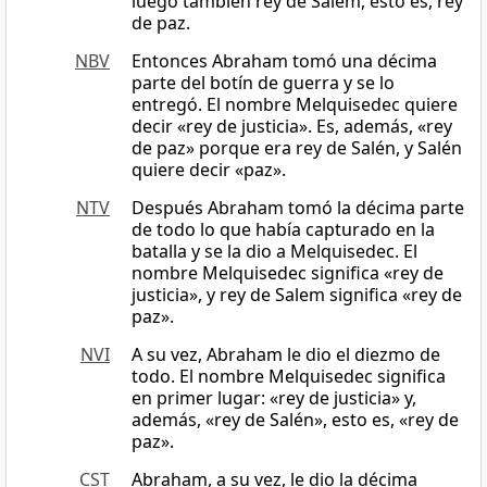
luego también rey de Salem, esto es, rey
de paz.
NBV
Entonces Abraham tomó una décima
parte del botín de guerra y se lo
entregó. El nombre Melquisedec quiere
decir «rey de justicia». Es, además, «rey
de paz» porque era rey de Salén, y Salén
quiere decir «paz».
NTV
Después Abraham tomó la décima parte
de todo lo que había capturado en la
batalla y se la dio a Melquisedec. El
nombre Melquisedec significa «rey de
justicia», y rey de Salem significa «rey de
paz».
NVI
A su vez, Abraham le dio el diezmo de
todo. El nombre Melquisedec significa
en primer lugar: «rey de justicia» y,
además, «rey de Salén», esto es, «rey de
paz».
CST
Abraham, a su vez, le dio la décima