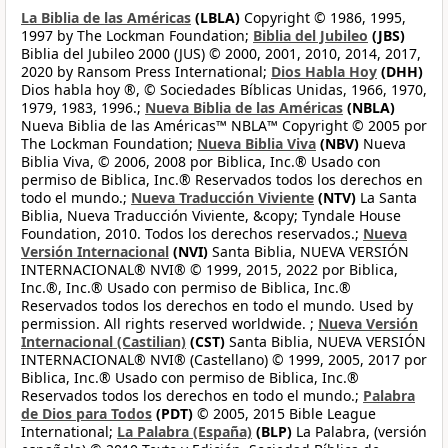
La Biblia de las Américas
(LBLA)
Copyright © 1986, 1995,
1997 by The Lockman Foundation;
Biblia del Jubileo
(JBS)
Biblia del Jubileo 2000 (JUS) © 2000, 2001, 2010, 2014, 2017,
2020 by Ransom Press International;
Dios Habla Hoy
(DHH)
Dios habla hoy ®, © Sociedades Bíblicas Unidas, 1966, 1970,
1979, 1983, 1996.;
Nueva Biblia de las Américas
(NBLA)
Nueva Biblia de las Américas™ NBLA™ Copyright © 2005 por
The Lockman Foundation;
Nueva Biblia Viva
(NBV)
Nueva
Biblia Viva, © 2006, 2008 por Biblica, Inc.® Usado con
permiso de Biblica, Inc.® Reservados todos los derechos en
todo el mundo.;
Nueva Traducción Viviente
(NTV)
La Santa
Biblia, Nueva Traducción Viviente, &copy; Tyndale House
Foundation, 2010. Todos los derechos reservados.;
Nueva
Versión Internacional
(NVI)
Santa Biblia, NUEVA VERSIÓN
INTERNACIONAL® NVI® © 1999, 2015, 2022 por Biblica,
Inc.®, Inc.® Usado con permiso de Biblica, Inc.®
Reservados todos los derechos en todo el mundo. Used by
permission. All rights reserved worldwide. ;
Nueva Versión
Internacional (Castilian)
(CST)
Santa Biblia, NUEVA VERSIÓN
INTERNACIONAL® NVI® (Castellano) © 1999, 2005, 2017 por
Biblica, Inc.® Usado con permiso de Biblica, Inc.®
Reservados todos los derechos en todo el mundo.;
Palabra
de Dios para Todos
(PDT)
© 2005, 2015 Bible League
International;
La Palabra (España)
(BLP)
La Palabra, (versión