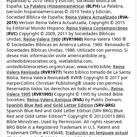
española) © 2010 Texto y Edición, Sociedad Bíblica de
España;
La Palabra (Hispanoamérica)
(BLPH)
La Palabra,
(versión hispanoamericana) © 2010 Texto y Edición,
Sociedad Bíblica de España;
Reina Valera Actualizada
(RVA-
2015)
Version Reina Valera Actualizada, Copyright © 2015
by Editorial Mundo Hispano;
Reina Valera Contemporánea
(RVC)
Copyright © 2009, 2011 by Sociedades Bíblicas
Unidas;
Reina-Valera 1960
(RVR1960)
Reina-Valera 1960 ®
© Sociedades Bíblicas en América Latina, 1960. Renovado ©
Sociedades Bíblicas Unidas, 1988. Utilizado con permiso. Si
desea más información visite americanbible.org,
unitedbiblesocieties.org, vivelabiblia.com,
unitedbiblesocieties.org/es/casa/, www.rvr60.bible;
Reina
Valera Revisada
(RVR1977)
Texto bíblico tomado de La Santa
Biblia, Reina Valera Revisada® RVR® Copyright © 2017 por
HarperCollins Christian Publishing® Usado con permiso.
Reservados todos los derechos en todo el mundo.;
Reina-
Valera 1995
(RVR1995)
Copyright © 1995 by United Bible
Societies;
Reina-Valera Antigua
(RVA)
by Public Domain;
Spanish Blue Red and Gold Letter Edition
(SRV-BRG)
Spanish Blue Red and Gold Letter Edition (SRV-BRG) Blue
Red and Gold Letter Edition™ Copyright © 2012/2015 BRG
Bible Ministries. Used by Permission. All rights reserved.
BRG Bible is a Registered Trademark in U.S. Patent and
Trademark Office #4145648;
Traducción en lenguaje actual