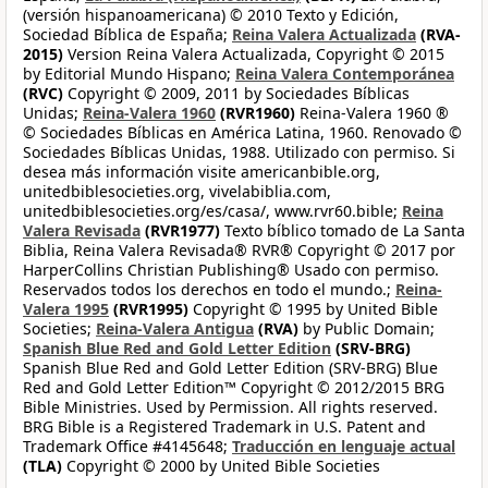
(versión hispanoamericana) © 2010 Texto y Edición,
Sociedad Bíblica de España;
Reina Valera Actualizada
(RVA-
2015)
Version Reina Valera Actualizada, Copyright © 2015
by Editorial Mundo Hispano;
Reina Valera Contemporánea
(RVC)
Copyright © 2009, 2011 by Sociedades Bíblicas
Unidas;
Reina-Valera 1960
(RVR1960)
Reina-Valera 1960 ®
© Sociedades Bíblicas en América Latina, 1960. Renovado ©
Sociedades Bíblicas Unidas, 1988. Utilizado con permiso. Si
desea más información visite americanbible.org,
unitedbiblesocieties.org, vivelabiblia.com,
unitedbiblesocieties.org/es/casa/, www.rvr60.bible;
Reina
Valera Revisada
(RVR1977)
Texto bíblico tomado de La Santa
Biblia, Reina Valera Revisada® RVR® Copyright © 2017 por
HarperCollins Christian Publishing® Usado con permiso.
Reservados todos los derechos en todo el mundo.;
Reina-
Valera 1995
(RVR1995)
Copyright © 1995 by United Bible
Societies;
Reina-Valera Antigua
(RVA)
by Public Domain;
Spanish Blue Red and Gold Letter Edition
(SRV-BRG)
Spanish Blue Red and Gold Letter Edition (SRV-BRG) Blue
Red and Gold Letter Edition™ Copyright © 2012/2015 BRG
Bible Ministries. Used by Permission. All rights reserved.
BRG Bible is a Registered Trademark in U.S. Patent and
Trademark Office #4145648;
Traducción en lenguaje actual
(TLA)
Copyright © 2000 by United Bible Societies