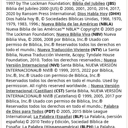
1997 by The Lockman Foundation;
Biblia del Jubileo
(JBS)
Biblia del Jubileo 2000 (JUS) © 2000, 2001, 2010, 2014, 2017,
2020 by Ransom Press International;
Dios Habla Hoy
(DHH)
Dios habla hoy ®, © Sociedades Bíblicas Unidas, 1966, 1970,
1979, 1983, 1996.;
Nueva Biblia de las Américas
(NBLA)
Nueva Biblia de las Américas™ NBLA™ Copyright © 2005 por
The Lockman Foundation;
Nueva Biblia Viva
(NBV)
Nueva
Biblia Viva, © 2006, 2008 por Biblica, Inc.® Usado con
permiso de Biblica, Inc.® Reservados todos los derechos en
todo el mundo.;
Nueva Traducción Viviente
(NTV)
La Santa
Biblia, Nueva Traducción Viviente, &copy; Tyndale House
Foundation, 2010. Todos los derechos reservados.;
Nueva
Versión Internacional
(NVI)
Santa Biblia, NUEVA VERSIÓN
INTERNACIONAL® NVI® © 1999, 2015, 2022 por Biblica,
Inc.®, Inc.® Usado con permiso de Biblica, Inc.®
Reservados todos los derechos en todo el mundo. Used by
permission. All rights reserved worldwide. ;
Nueva Versión
Internacional (Castilian)
(CST)
Santa Biblia, NUEVA VERSIÓN
INTERNACIONAL® NVI® (Castellano) © 1999, 2005, 2017 por
Biblica, Inc.® Usado con permiso de Biblica, Inc.®
Reservados todos los derechos en todo el mundo.;
Palabra
de Dios para Todos
(PDT)
© 2005, 2015 Bible League
International;
La Palabra (España)
(BLP)
La Palabra, (versión
española) © 2010 Texto y Edición, Sociedad Bíblica de
España;
La Palabra (Hispanoamérica)
(BLPH)
La Palabra,