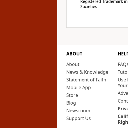
Registered Trademark in
Societies
ABOUT
HEL
About
FAQ
News & Knowledge
Tuto
Statement of Faith
Use 
Your
Mobile App
Adve
Store
Cont
Blog
Priv
Newsroom
Cali
Support Us
Righ