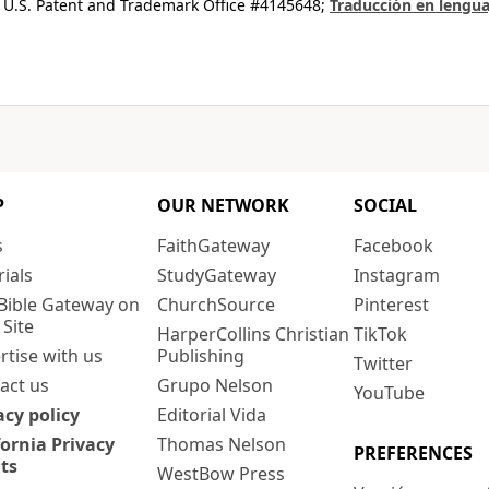
 U.S. Patent and Trademark Office #4145648;
Traducción en lengua
P
OUR NETWORK
SOCIAL
s
FaithGateway
Facebook
rials
StudyGateway
Instagram
Bible Gateway on
ChurchSource
Pinterest
 Site
HarperCollins Christian
TikTok
rtise with us
Publishing
Twitter
act us
Grupo Nelson
YouTube
acy policy
Editorial Vida
fornia Privacy
Thomas Nelson
PREFERENCES
ts
WestBow Press