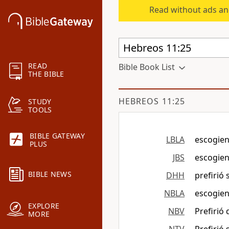
Read without ads an
READ
Bible Book List
THE BIBLE
HEBREOS 11:25
STUDY
TOOLS
BIBLE GATEWAY
LBLA
escogien
PLUS
JBS
escogien
BIBLE NEWS
DHH
prefirió
NBLA
escogien
EXPLORE
NBV
Prefirió
MORE