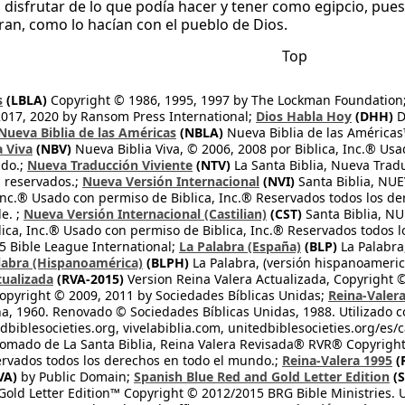
 disfrutar de lo que podía hacer y tener como egipcio, pues 
ran, como lo hacían con el pueblo de Dios.
Top
s
(LBLA)
Copyright © 1986, 1995, 1997 by The Lockman Foundation
2017, 2020 by Ransom Press International;
Dios Habla Hoy
(DHH)
D
Nueva Biblia de las Américas
(NBLA)
Nueva Biblia de las América
a Viva
(NBV)
Nueva Biblia Viva, © 2006, 2008 por Biblica, Inc.® Usa
ndo.;
Nueva Traducción Viviente
(NTV)
La Santa Biblia, Nueva Trad
s reservados.;
Nueva Versión Internacional
(NVI)
Santa Biblia, N
 Inc.® Usado con permiso de Biblica, Inc.® Reservados todos los d
e. ;
Nueva Versión Internacional (Castilian)
(CST)
Santa Biblia, N
lica, Inc.® Usado con permiso de Biblica, Inc.® Reservados todos 
 Bible League International;
La Palabra (España)
(BLP)
La Palabra,
labra (Hispanoamérica)
(BLPH)
La Palabra, (versión hispanoameric
tualizada
(RVA-2015)
Version Reina Valera Actualizada, Copyright 
opyright © 2009, 2011 by Sociedades Bíblicas Unidas;
Reina-Valer
na, 1960. Renovado © Sociedades Bíblicas Unidas, 1988. Utilizado c
dbiblesocieties.org, vivelabiblia.com, unitedbiblesocieties.org/es/
tomado de La Santa Biblia, Reina Valera Revisada® RVR® Copyright
rvados todos los derechos en todo el mundo.;
Reina-Valera 1995
(
VA)
by Public Domain;
Spanish Blue Red and Gold Letter Edition
(S
old Letter Edition™ Copyright © 2012/2015 BRG Bible Ministries. Us