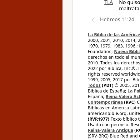
TLA
No quiso
maltrata
Hebreos 11:24
La Biblia de las América
2000, 2001, 2010, 2014, 
1970, 1979, 1983, 1996.;
Foundation;
Nueva Bibli
derechos en todo el mu
2010. Todos los derecho
2022 por Biblica, Inc.®,
rights reserved worldwid
1999, 2005, 2017 por Bib
Todos
(PDT)
© 2005, 2015
Bíblica de España;
La Pa
España;
Reina Valera Ac
Contemporánea
(RVC)
C
Bíblicas en América Lati
americanbible.org, unite
(RVR1977)
Texto bíblico 
Usado con permiso. Rese
Reina-Valera Antigua
(R
(SRV-BRG) Blue Red and G