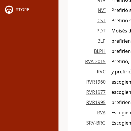
NTV
Prefirió
STORE
NVI
Prefirió
CST
Prefirió
PDT
Moisés de
BLP
prefirie
BLPH
prefirie
RVA-2015
Prefirió
RVC
y prefir
RVR1960
escogien
RVR1977
escogien
RVR1995
prefirie
RVA
Escogien
SRV-BRG
Escogien