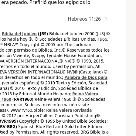
era pecado. Prefirió que los egipcios lo
Hebreos 11:26
;
Biblia del Jubileo
(JBS)
Biblia del Jubileo 2000 (JUS) ©
ios habla hoy ®, © Sociedades Bíblicas Unidas, 1966,
s™ NBLA™ Copyright © 2005 por The Lockman
do con permiso de Biblica, Inc.® Reservados todos los
ucción Viviente, &copy; Tyndale House Foundation,
UEVA VERSIÓN INTERNACIONAL® NVI® © 1999, 2015,
erechos en todo el mundo. Used by permission. All
UEVA VERSIÓN INTERNACIONAL® NVI® (Castellano) ©
los derechos en todo el mundo.;
Palabra de Dios para
 (versión española) © 2010 Texto y Edición, Sociedad
ana) © 2010 Texto y Edición, Sociedad Bíblica de
© 2015 by Editorial Mundo Hispano;
Reina Valera
a 1960
(RVR1960)
Reina-Valera 1960 ® © Sociedades
on permiso. Si desea más información visite
casa/, www.rvr60.bible;
Reina Valera Revisada
 © 2017 por HarperCollins Christian Publishing®
RVR1995)
Copyright © 1995 by United Bible Societies;
RV-BRG)
Spanish Blue Red and Gold Letter Edition
ed by Permission. All rights reserved. BRG Bible is a