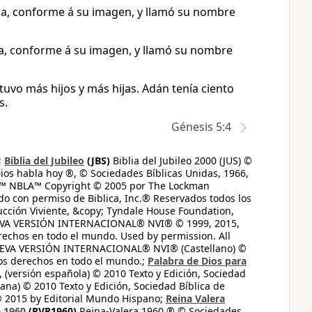
nza, conforme á su imagen, y llamó su nombre
a, conforme á su imagen, y llamó su nombre
tuvo más hijos y más hijas. Adán tenía ciento
s.
Génesis 5:4
;
Biblia del Jubileo
(JBS)
Biblia del Jubileo 2000 (JUS) ©
ios habla hoy ®, © Sociedades Bíblicas Unidas, 1966,
s™ NBLA™ Copyright © 2005 por The Lockman
do con permiso de Biblica, Inc.® Reservados todos los
ucción Viviente, &copy; Tyndale House Foundation,
UEVA VERSIÓN INTERNACIONAL® NVI® © 1999, 2015,
erechos en todo el mundo. Used by permission. All
UEVA VERSIÓN INTERNACIONAL® NVI® (Castellano) ©
los derechos en todo el mundo.;
Palabra de Dios para
 (versión española) © 2010 Texto y Edición, Sociedad
ana) © 2010 Texto y Edición, Sociedad Bíblica de
© 2015 by Editorial Mundo Hispano;
Reina Valera
a 1960
(RVR1960)
Reina-Valera 1960 ® © Sociedades