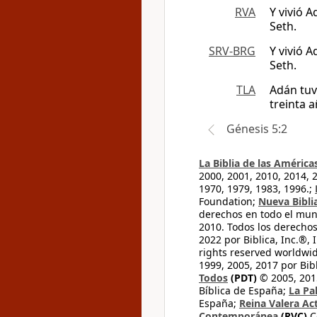
RVA
Y vivió 
Seth.
SRV-BRG
Y vivió 
Seth.
TLA
Adán tuv
treinta 
Génesis 5:2
La Biblia de las América
2000, 2001, 2010, 2014, 
1970, 1979, 1983, 1996.;
Foundation;
Nueva Bibli
derechos en todo el mu
2010. Todos los derecho
2022 por Biblica, Inc.®,
rights reserved worldwid
1999, 2005, 2017 por Bib
Todos
(PDT)
© 2005, 2015
Bíblica de España;
La Pa
España;
Reina Valera Ac
Contemporánea
(RVC)
C