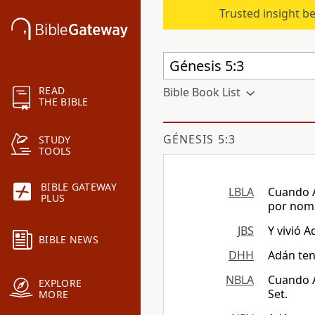
Trusted insight b
READ
Bible Book List
THE BIBLE
GÉNESIS 5:3
STUDY
TOOLS
BIBLE GATEWAY
LBLA
Cuando A
PLUS
por nomb
JBS
Y vivió 
BIBLE NEWS
DHH
Adán tení
NBLA
Cuando A
EXPLORE
Set.
MORE