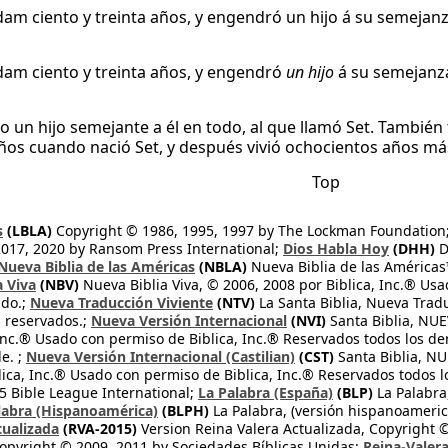
Adam ciento y treinta años, y engendró un hijo á su semeja
Adam ciento y treinta años, y engendró
un hijo
á su semejanz
o un hijo semejante a él en todo, al que llamó Set. También 
años cuando nació Set, y después vivió ochocientos años má
Top
s
(LBLA)
Copyright © 1986, 1995, 1997 by The Lockman Foundation
2017, 2020 by Ransom Press International;
Dios Habla Hoy
(DHH)
D
Nueva Biblia de las Américas
(NBLA)
Nueva Biblia de las América
a Viva
(NBV)
Nueva Biblia Viva, © 2006, 2008 por Biblica, Inc.® Usa
ndo.;
Nueva Traducción Viviente
(NTV)
La Santa Biblia, Nueva Trad
s reservados.;
Nueva Versión Internacional
(NVI)
Santa Biblia, N
 Inc.® Usado con permiso de Biblica, Inc.® Reservados todos los d
e. ;
Nueva Versión Internacional (Castilian)
(CST)
Santa Biblia, N
lica, Inc.® Usado con permiso de Biblica, Inc.® Reservados todos 
 Bible League International;
La Palabra (España)
(BLP)
La Palabra,
labra (Hispanoamérica)
(BLPH)
La Palabra, (versión hispanoameric
tualizada
(RVA-2015)
Version Reina Valera Actualizada, Copyright 
opyright © 2009, 2011 by Sociedades Bíblicas Unidas;
Reina-Valer