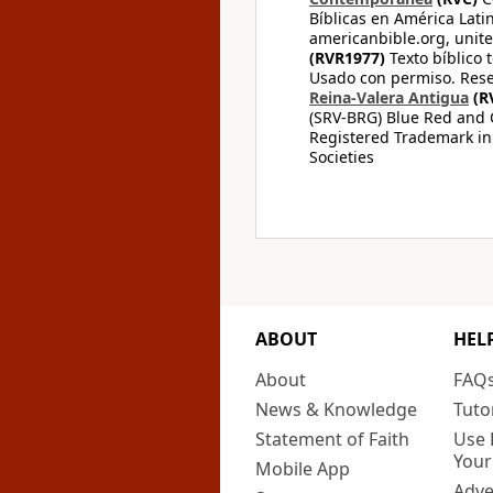
Bíblicas en América Lati
americanbible.org, unite
(RVR1977)
Texto bíblico 
Usado con permiso. Rese
Reina-Valera Antigua
(R
(SRV-BRG) Blue Red and G
Registered Trademark in
Societies
ABOUT
HEL
About
FAQ
News & Knowledge
Tuto
Statement of Faith
Use 
Your
Mobile App
Adve