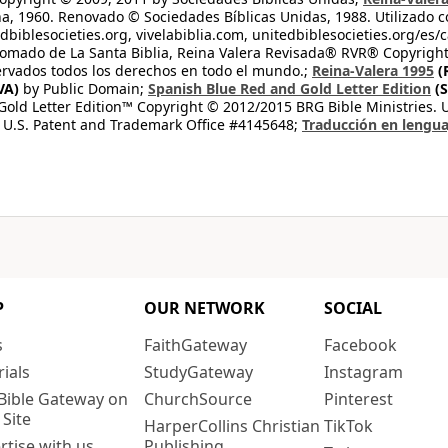
na, 1960. Renovado © Sociedades Bíblicas Unidas, 1988. Utilizado c
dbiblesocieties.org, vivelabiblia.com, unitedbiblesocieties.org/es/
tomado de La Santa Biblia, Reina Valera Revisada® RVR® Copyright
rvados todos los derechos en todo el mundo.;
Reina-Valera 1995
(
VA)
by Public Domain;
Spanish Blue Red and Gold Letter Edition
(S
old Letter Edition™ Copyright © 2012/2015 BRG Bible Ministries. Us
 U.S. Patent and Trademark Office #4145648;
Traducción en lengua
P
OUR NETWORK
SOCIAL
s
FaithGateway
Facebook
rials
StudyGateway
Instagram
Bible Gateway on
ChurchSource
Pinterest
 Site
HarperCollins Christian
TikTok
rtise with us
Publishing