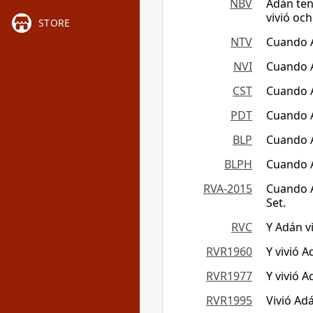
NBV
Adán ten
vivió oc
STORE
NTV
Cuando Ad
NVI
Cuando A
CST
Cuando A
PDT
Cuando A
BLP
Cuando A
BLPH
Cuando A
RVA-2015
Cuando A
Set.
RVC
Y Adán v
RVR1960
Y vivió 
RVR1977
Y vivió 
RVR1995
Vivió Ad