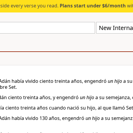
eside every verse you read.
Plans start under $6/month
wit
New Internat
dán había vivido ciento treinta años, engendró
un hijo
a su
re Set.
Adán ciento treinta años, y engendró
un hijo
a su semejanza, 
a ciento treinta años cuando nació su hijo, al que llamó Set
dán había vivido 130 años, engendró
un hijo
a su semejanz