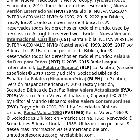
Foundation, 2010. Todos los derechos reservados.;
Nueva
Versión Internacional
(NVI)
Santa Biblia, NUEVA VERSIÓN
INTERNACIONAL® NVI® © 1999, 2015, 2022 por Biblica,
Inc.®, Inc.® Usado con permiso de Biblica, Inc.®
Reservados todos los derechos en todo el mundo. Used by
permission. All rights reserved worldwide. ;
Nueva Versión
Internacional (Castilian)
(CST)
Santa Biblia, NUEVA VERSIÓN
INTERNACIONAL® NVI® (Castellano) © 1999, 2005, 2017 por
Biblica, Inc.® Usado con permiso de Biblica, Inc.®
Reservados todos los derechos en todo el mundo.;
Palabra
de Dios para Todos
(PDT)
© 2005, 2015 Bible League
International;
La Palabra (España)
(BLP)
La Palabra, (versión
española) © 2010 Texto y Edición, Sociedad Bíblica de
España;
La Palabra (Hispanoamérica)
(BLPH)
La Palabra,
(versión hispanoamericana) © 2010 Texto y Edición,
Sociedad Bíblica de España;
Reina Valera Actualizada
(RVA-
2015)
Version Reina Valera Actualizada, Copyright © 2015
by Editorial Mundo Hispano;
Reina Valera Contemporánea
(RVC)
Copyright © 2009, 2011 by Sociedades Bíblicas
Unidas;
Reina-Valera 1960
(RVR1960)
Reina-Valera 1960 ®
© Sociedades Bíblicas en América Latina, 1960. Renovado ©
Sociedades Bíblicas Unidas, 1988. Utilizado con permiso. Si
desea más información visite americanbible.org,
unitedbiblesocieties.org, vivelabiblia.com,