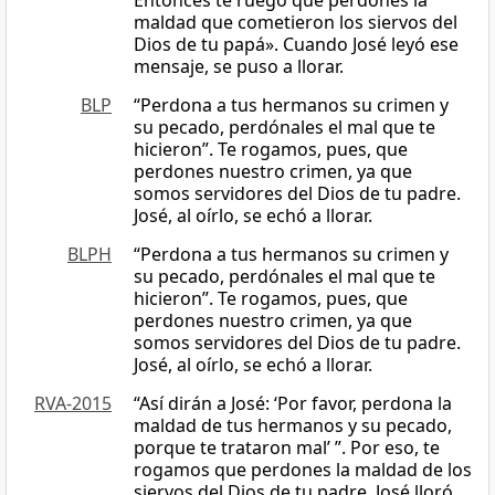
Entonces te ruego que perdones la
maldad que cometieron los siervos del
Dios de tu papá». Cuando José leyó ese
mensaje, se puso a llorar.
BLP
“Perdona a tus hermanos su crimen y
su pecado, perdónales el mal que te
hicieron”. Te rogamos, pues, que
perdones nuestro crimen, ya que
somos servidores del Dios de tu padre.
José, al oírlo, se echó a llorar.
BLPH
“Perdona a tus hermanos su crimen y
su pecado, perdónales el mal que te
hicieron”. Te rogamos, pues, que
perdones nuestro crimen, ya que
somos servidores del Dios de tu padre.
José, al oírlo, se echó a llorar.
RVA-2015
“Así dirán a José: ‘Por favor, perdona la
maldad de tus hermanos y su pecado,
porque te trataron mal’ ”. Por eso, te
rogamos que perdones la maldad de los
siervos del Dios de tu padre. José lloró