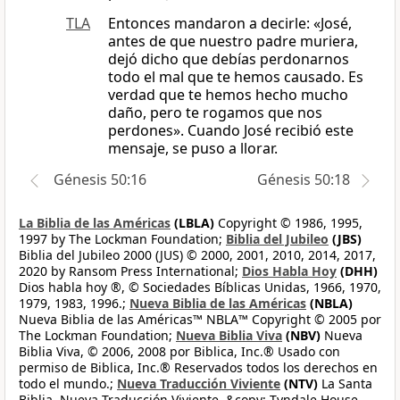
TLA
Entonces mandaron a decirle: «José,
antes de que nuestro padre muriera,
dejó dicho que debías perdonarnos
todo el mal que te hemos causado. Es
verdad que te hemos hecho mucho
daño, pero te rogamos que nos
perdones». Cuando José recibió este
mensaje, se puso a llorar.
Génesis 50:16
Génesis 50:18
La Biblia de las Américas
(LBLA)
Copyright © 1986, 1995,
1997 by The Lockman Foundation;
Biblia del Jubileo
(JBS)
Biblia del Jubileo 2000 (JUS) © 2000, 2001, 2010, 2014, 2017,
2020 by Ransom Press International;
Dios Habla Hoy
(DHH)
Dios habla hoy ®, © Sociedades Bíblicas Unidas, 1966, 1970,
1979, 1983, 1996.;
Nueva Biblia de las Américas
(NBLA)
Nueva Biblia de las Américas™ NBLA™ Copyright © 2005 por
The Lockman Foundation;
Nueva Biblia Viva
(NBV)
Nueva
Biblia Viva, © 2006, 2008 por Biblica, Inc.® Usado con
permiso de Biblica, Inc.® Reservados todos los derechos en
todo el mundo.;
Nueva Traducción Viviente
(NTV)
La Santa
Biblia, Nueva Traducción Viviente, &copy; Tyndale House