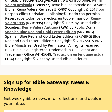
unitedbiblesocieties.org/es/casa/, www.rvr60.bible;
Reina
Valera Revisada
(RVR1977)
Texto bíblico tomado de La Santa
Biblia, Reina Valera Revisada® RVR® Copyright © 2017 por
HarperCollins Christian Publishing® Usado con permiso.
Reservados todos los derechos en todo el mundo.;
Reina-
Valera 1995
(RVR1995)
Copyright © 1995 by United Bible
Societies;
Reina-Valera Antigua
(RVA)
by Public Domain;
Spanish Blue Red and Gold Letter Edition
(SRV-BRG)
Spanish Blue Red and Gold Letter Edition (SRV-BRG) Blue
Red and Gold Letter Edition™ Copyright © 2012/2015 BRG
Bible Ministries. Used by Permission. All rights reserved.
BRG Bible is a Registered Trademark in U.S. Patent and
Trademark Office #4145648;
Traducción en lenguaje actual
(TLA)
Copyright © 2000 by United Bible Societies
Sign Up for Bible Gateway: News &
Knowledge
Get weekly Bible news, info, reflections, and deals in
your inbox.