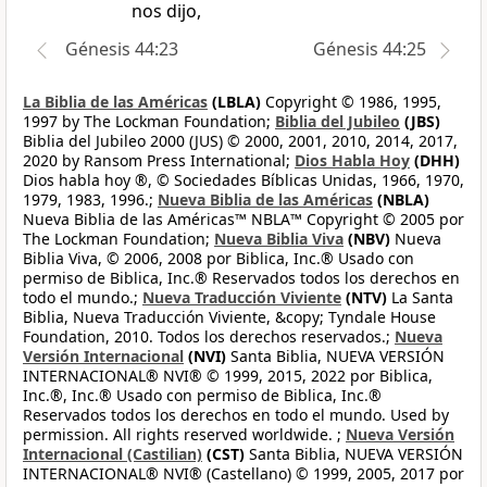
nos dijo,
Génesis 44:23
Génesis 44:25
La Biblia de las Américas
(LBLA)
Copyright © 1986, 1995,
1997 by The Lockman Foundation;
Biblia del Jubileo
(JBS)
Biblia del Jubileo 2000 (JUS) © 2000, 2001, 2010, 2014, 2017,
2020 by Ransom Press International;
Dios Habla Hoy
(DHH)
Dios habla hoy ®, © Sociedades Bíblicas Unidas, 1966, 1970,
1979, 1983, 1996.;
Nueva Biblia de las Américas
(NBLA)
Nueva Biblia de las Américas™ NBLA™ Copyright © 2005 por
The Lockman Foundation;
Nueva Biblia Viva
(NBV)
Nueva
Biblia Viva, © 2006, 2008 por Biblica, Inc.® Usado con
permiso de Biblica, Inc.® Reservados todos los derechos en
todo el mundo.;
Nueva Traducción Viviente
(NTV)
La Santa
Biblia, Nueva Traducción Viviente, &copy; Tyndale House
Foundation, 2010. Todos los derechos reservados.;
Nueva
Versión Internacional
(NVI)
Santa Biblia, NUEVA VERSIÓN
INTERNACIONAL® NVI® © 1999, 2015, 2022 por Biblica,
Inc.®, Inc.® Usado con permiso de Biblica, Inc.®
Reservados todos los derechos en todo el mundo. Used by
permission. All rights reserved worldwide. ;
Nueva Versión
Internacional (Castilian)
(CST)
Santa Biblia, NUEVA VERSIÓN
INTERNACIONAL® NVI® (Castellano) © 1999, 2005, 2017 por