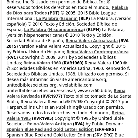
Biblica, Inc.® Usado con permiso de Biblica, Inc.®
Reservados todos los derechos en todo el mundo.;
Palabra
de Dios para Todos
(PDT)
© 2005, 2015 Bible League
International;
La Palabra (España)
(BLP)
La Palabra, (versión
española) © 2010 Texto y Edición, Sociedad Bíblica de
España;
La Palabra (Hispanoamérica)
(BLPH)
La Palabra,
(versión hispanoamericana) © 2010 Texto y Edición,
Sociedad Bíblica de España;
Reina Valera Actualizada
(RVA-
2015)
Version Reina Valera Actualizada, Copyright © 2015
by Editorial Mundo Hispano;
Reina Valera Contemporánea
(RVC)
Copyright © 2009, 2011 by Sociedades Bíblicas
Unidas;
Reina-Valera 1960
(RVR1960)
Reina-Valera 1960 ®
© Sociedades Bíblicas en América Latina, 1960. Renovado ©
Sociedades Bíblicas Unidas, 1988. Utilizado con permiso. Si
desea más información visite americanbible.org,
unitedbiblesocieties.org, vivelabiblia.com,
unitedbiblesocieties.org/es/casa/, www.rvr60.bible;
Reina
Valera Revisada
(RVR1977)
Texto bíblico tomado de La Santa
Biblia, Reina Valera Revisada® RVR® Copyright © 2017 por
HarperCollins Christian Publishing® Usado con permiso.
Reservados todos los derechos en todo el mundo.;
Reina-
Valera 1995
(RVR1995)
Copyright © 1995 by United Bible
Societies;
Reina-Valera Antigua
(RVA)
by Public Domain;
Spanish Blue Red and Gold Letter Edition
(SRV-BRG)
Spanish Blue Red and Gold Letter Edition (SRV-BRG) Blue