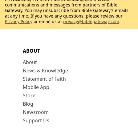
communications and messages from partners of Bible
Gateway. You may unsubscribe from Bible Gateway’s emails
at any time. If you have any questions, please review our
Privacy Policy
or email us at
privacy@biblegateway.com
.
ABOUT
About
News & Knowledge
Statement of Faith
Mobile App
Store
Blog
Newsroom
Support Us