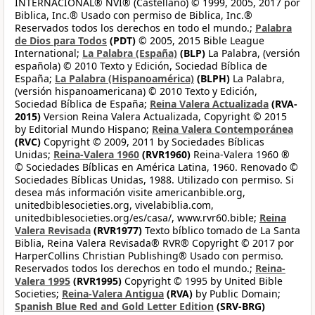
INTERNACIONAL® NVI® (Castellano) © 1999, 2005, 2017 por
Biblica, Inc.® Usado con permiso de Biblica, Inc.®
Reservados todos los derechos en todo el mundo.;
Palabra
de Dios para Todos
(PDT)
© 2005, 2015 Bible League
International;
La Palabra (España)
(BLP)
La Palabra, (versión
española) © 2010 Texto y Edición, Sociedad Bíblica de
España;
La Palabra (Hispanoamérica)
(BLPH)
La Palabra,
(versión hispanoamericana) © 2010 Texto y Edición,
Sociedad Bíblica de España;
Reina Valera Actualizada
(RVA-
2015)
Version Reina Valera Actualizada, Copyright © 2015
by Editorial Mundo Hispano;
Reina Valera Contemporánea
(RVC)
Copyright © 2009, 2011 by Sociedades Bíblicas
Unidas;
Reina-Valera 1960
(RVR1960)
Reina-Valera 1960 ®
© Sociedades Bíblicas en América Latina, 1960. Renovado ©
Sociedades Bíblicas Unidas, 1988. Utilizado con permiso. Si
desea más información visite americanbible.org,
unitedbiblesocieties.org, vivelabiblia.com,
unitedbiblesocieties.org/es/casa/, www.rvr60.bible;
Reina
Valera Revisada
(RVR1977)
Texto bíblico tomado de La Santa
Biblia, Reina Valera Revisada® RVR® Copyright © 2017 por
HarperCollins Christian Publishing® Usado con permiso.
Reservados todos los derechos en todo el mundo.;
Reina-
Valera 1995
(RVR1995)
Copyright © 1995 by United Bible
Societies;
Reina-Valera Antigua
(RVA)
by Public Domain;
Spanish Blue Red and Gold Letter Edition
(SRV-BRG)