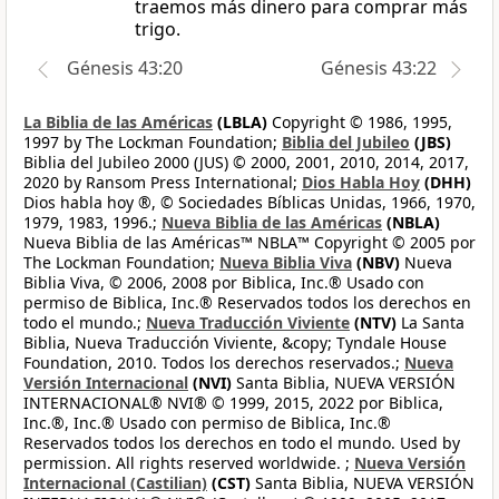
traemos más dinero para comprar más
trigo.
Génesis 43:20
Génesis 43:22
La Biblia de las Américas
(LBLA)
Copyright © 1986, 1995,
1997 by The Lockman Foundation;
Biblia del Jubileo
(JBS)
Biblia del Jubileo 2000 (JUS) © 2000, 2001, 2010, 2014, 2017,
2020 by Ransom Press International;
Dios Habla Hoy
(DHH)
Dios habla hoy ®, © Sociedades Bíblicas Unidas, 1966, 1970,
1979, 1983, 1996.;
Nueva Biblia de las Américas
(NBLA)
Nueva Biblia de las Américas™ NBLA™ Copyright © 2005 por
The Lockman Foundation;
Nueva Biblia Viva
(NBV)
Nueva
Biblia Viva, © 2006, 2008 por Biblica, Inc.® Usado con
permiso de Biblica, Inc.® Reservados todos los derechos en
todo el mundo.;
Nueva Traducción Viviente
(NTV)
La Santa
Biblia, Nueva Traducción Viviente, &copy; Tyndale House
Foundation, 2010. Todos los derechos reservados.;
Nueva
Versión Internacional
(NVI)
Santa Biblia, NUEVA VERSIÓN
INTERNACIONAL® NVI® © 1999, 2015, 2022 por Biblica,
Inc.®, Inc.® Usado con permiso de Biblica, Inc.®
Reservados todos los derechos en todo el mundo. Used by
permission. All rights reserved worldwide. ;
Nueva Versión
Internacional (Castilian)
(CST)
Santa Biblia, NUEVA VERSIÓN