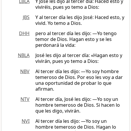
LBLA
Y José les dijo al tercer día: Haced esto y
viviréis, pues yo temo a Dios:
JBS
Y al tercer día les dijo José: Haced esto, y
vivid. Yo temo a Dios.
DHH
pero al tercer día les dijo: —Yo tengo
temor de Dios. Hagan esto y se les
perdonará la vida:
NBLA
José les dijo al tercer día: «Hagan esto y
vivirán, pues yo temo a Dios:
NBV
Al tercer día les dijo: ―Yo soy hombre
temeroso de Dios. Por eso les voy a dar
una oportunidad de probar lo que
afirman.
NTV
Al tercer día, José les dijo: —Yo soy un
hombre temeroso de Dios. Si hacen lo
que les digo, vivirán.
NVI
Al tercer día les dijo: —Yo soy un
hombre temeroso de Dios. Hagan lo