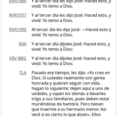
RVR1960
Y al tercer día les dijo José: Haced esto, y
vivid: Yo temo a Dios.
RVR1977
Y al tercer día les dijo José: Haced esto, y
vivid: Yo temo a Dios.
RVR1995
Al tercer día les dijo José: —Haced esto y
vivid: Yo temo a Dios.
RVA
Y al tercer día díjoles José: Haced esto, y
vivid: Yo temo á Dios:
SRV-BRG
Y al tercer día díjoles José: Haced esto, y
vivid: Yo temo á Dios:
TLA
Pasado ese tiempo, les dijo: «Yo creo en
Dios. Si ustedes realmente son gente
honrada y quieren seguir con vida,
hagan lo siguiente: dejen aquí a uno de
ustedes, y vayan los demás a llevarles
trigo a sus familiares, pues deben estar
muriéndose de hambre. Pero tienen
que traerme a su hermano menor. Así
veré si es cierto lo que dicen». Ellos