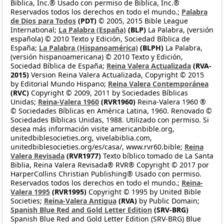
Biblica, Inc.® Usado con permiso de Biblica, Inc.®
Reservados todos los derechos en todo el mundo.;
Palabra
de Dios para Todos
(PDT)
© 2005, 2015 Bible League
International;
La Palabra (España)
(BLP)
La Palabra, (versión
española) © 2010 Texto y Edición, Sociedad Bíblica de
España;
La Palabra (Hispanoamérica)
(BLPH)
La Palabra,
(versión hispanoamericana) © 2010 Texto y Edición,
Sociedad Bíblica de España;
Reina Valera Actualizada
(RVA-
2015)
Version Reina Valera Actualizada, Copyright © 2015
by Editorial Mundo Hispano;
Reina Valera Contemporánea
(RVC)
Copyright © 2009, 2011 by Sociedades Bíblicas
Unidas;
Reina-Valera 1960
(RVR1960)
Reina-Valera 1960 ®
© Sociedades Bíblicas en América Latina, 1960. Renovado ©
Sociedades Bíblicas Unidas, 1988. Utilizado con permiso. Si
desea más información visite americanbible.org,
unitedbiblesocieties.org, vivelabiblia.com,
unitedbiblesocieties.org/es/casa/, www.rvr60.bible;
Reina
Valera Revisada
(RVR1977)
Texto bíblico tomado de La Santa
Biblia, Reina Valera Revisada® RVR® Copyright © 2017 por
HarperCollins Christian Publishing® Usado con permiso.
Reservados todos los derechos en todo el mundo.;
Reina-
Valera 1995
(RVR1995)
Copyright © 1995 by United Bible
Societies;
Reina-Valera Antigua
(RVA)
by Public Domain;
Spanish Blue Red and Gold Letter Edition
(SRV-BRG)
Spanish Blue Red and Gold Letter Edition (SRV-BRG) Blue