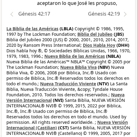
aceptaron lo que José les propuso,
Génesis 42:17
Génesis 42:19
La Biblia de las Américas
(LBLA)
Copyright © 1986, 1995,
1997 by The Lockman Foundation;
Biblia del Jubileo
(JBS)
Biblia del Jubileo 2000 (JUS) © 2000, 2001, 2010, 2014, 2017,
2020 by Ransom Press International;
Dios Habla Hoy
(DHH)
Dios habla hoy ®, © Sociedades Bíblicas Unidas, 1966, 1970,
1979, 1983, 1996.;
Nueva Biblia de las Américas
(NBLA)
Nueva Biblia de las Américas™ NBLA™ Copyright © 2005 por
The Lockman Foundation;
Nueva Biblia Viva
(NBV)
Nueva
Biblia Viva, © 2006, 2008 por Biblica, Inc.® Usado con
permiso de Biblica, Inc.® Reservados todos los derechos en
todo el mundo.;
Nueva Traducción Viviente
(NTV)
La Santa
Biblia, Nueva Traducción Viviente, &copy; Tyndale House
Foundation, 2010. Todos los derechos reservados.;
Nueva
Versión Internacional
(NVI)
Santa Biblia, NUEVA VERSIÓN
INTERNACIONAL® NVI® © 1999, 2015, 2022 por Biblica,
Inc.®, Inc.® Usado con permiso de Biblica, Inc.®
Reservados todos los derechos en todo el mundo. Used by
permission. All rights reserved worldwide. ;
Nueva Versión
Internacional (Castilian)
(CST)
Santa Biblia, NUEVA VERSIÓN
INTERNACIONAL® NVI® (Castellano) © 1999, 2005, 2017 por