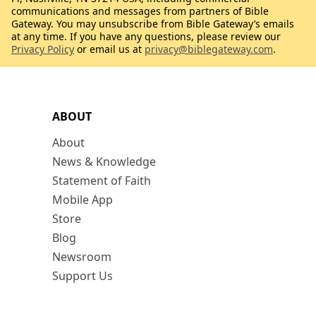
communications and messages from partners of Bible
Gateway. You may unsubscribe from Bible Gateway’s emails
at any time. If you have any questions, please review our
Privacy Policy
or email us at
privacy@biblegateway.com
.
ABOUT
About
News & Knowledge
Statement of Faith
Mobile App
Store
Blog
Newsroom
Support Us