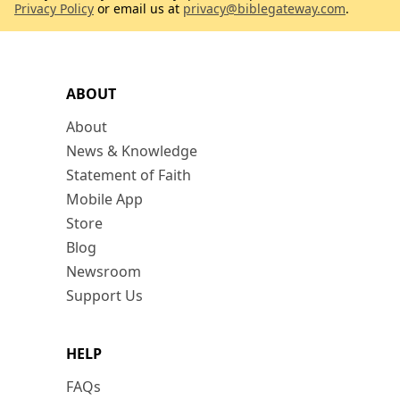
Privacy Policy
or email us at
privacy@biblegateway.com
.
ABOUT
About
News & Knowledge
Statement of Faith
Mobile App
Store
Blog
Newsroom
Support Us
HELP
FAQs