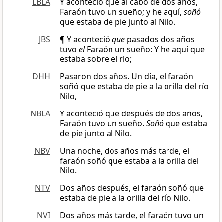
LBLA
Y aconteció que al cabo de dos años,
Faraón tuvo un sueño; y he aquí,
soñó
que estaba de pie junto al Nilo.
JBS
¶ Y aconteció
que
pasados dos años
tuvo
el
Faraón un sueño: Y he aquí que
estaba sobre el río;
DHH
Pasaron dos años. Un día, el faraón
soñó que estaba de pie a la orilla del río
Nilo,
NBLA
Y aconteció que después de dos años,
Faraón tuvo un sueño.
Soñó
que estaba
de pie junto al Nilo.
NBV
Una noche, dos años más tarde, el
faraón soñó que estaba a la orilla del
Nilo.
NTV
Dos años después, el faraón soñó que
estaba de pie a la orilla del río Nilo.
NVI
Dos años más tarde, el faraón tuvo un