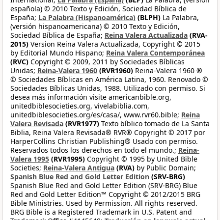
española) © 2010 Texto y Edición, Sociedad Bíblica de
España;
La Palabra (Hispanoamérica)
(BLPH)
La Palabra,
(versión hispanoamericana) © 2010 Texto y Edición,
Sociedad Bíblica de España;
Reina Valera Actualizada
(RVA-
2015)
Version Reina Valera Actualizada, Copyright © 2015
by Editorial Mundo Hispano;
Reina Valera Contemporánea
(RVC)
Copyright © 2009, 2011 by Sociedades Bíblicas
Unidas;
Reina-Valera 1960
(RVR1960)
Reina-Valera 1960 ®
© Sociedades Bíblicas en América Latina, 1960. Renovado ©
Sociedades Bíblicas Unidas, 1988. Utilizado con permiso. Si
desea más información visite americanbible.org,
unitedbiblesocieties.org, vivelabiblia.com,
unitedbiblesocieties.org/es/casa/, www.rvr60.bible;
Reina
Valera Revisada
(RVR1977)
Texto bíblico tomado de La Santa
Biblia, Reina Valera Revisada® RVR® Copyright © 2017 por
HarperCollins Christian Publishing® Usado con permiso.
Reservados todos los derechos en todo el mundo.;
Reina-
Valera 1995
(RVR1995)
Copyright © 1995 by United Bible
Societies;
Reina-Valera Antigua
(RVA)
by Public Domain;
Spanish Blue Red and Gold Letter Edition
(SRV-BRG)
Spanish Blue Red and Gold Letter Edition (SRV-BRG) Blue
Red and Gold Letter Edition™ Copyright © 2012/2015 BRG
Bible Ministries. Used by Permission. All rights reserved.
BRG Bible is a Registered Trademark in U.S. Patent and