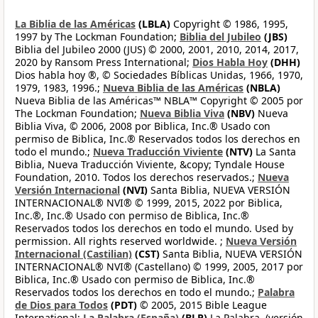
La Biblia de las Américas
(LBLA)
Copyright © 1986, 1995,
1997 by The Lockman Foundation;
Biblia del Jubileo
(JBS)
Biblia del Jubileo 2000 (JUS) © 2000, 2001, 2010, 2014, 2017,
2020 by Ransom Press International;
Dios Habla Hoy
(DHH)
Dios habla hoy ®, © Sociedades Bíblicas Unidas, 1966, 1970,
1979, 1983, 1996.;
Nueva Biblia de las Américas
(NBLA)
Nueva Biblia de las Américas™ NBLA™ Copyright © 2005 por
The Lockman Foundation;
Nueva Biblia Viva
(NBV)
Nueva
Biblia Viva, © 2006, 2008 por Biblica, Inc.® Usado con
permiso de Biblica, Inc.® Reservados todos los derechos en
todo el mundo.;
Nueva Traducción Viviente
(NTV)
La Santa
Biblia, Nueva Traducción Viviente, &copy; Tyndale House
Foundation, 2010. Todos los derechos reservados.;
Nueva
Versión Internacional
(NVI)
Santa Biblia, NUEVA VERSIÓN
INTERNACIONAL® NVI® © 1999, 2015, 2022 por Biblica,
Inc.®, Inc.® Usado con permiso de Biblica, Inc.®
Reservados todos los derechos en todo el mundo. Used by
permission. All rights reserved worldwide. ;
Nueva Versión
Internacional (Castilian)
(CST)
Santa Biblia, NUEVA VERSIÓN
INTERNACIONAL® NVI® (Castellano) © 1999, 2005, 2017 por
Biblica, Inc.® Usado con permiso de Biblica, Inc.®
Reservados todos los derechos en todo el mundo.;
Palabra
de Dios para Todos
(PDT)
© 2005, 2015 Bible League
International;
La Palabra (España)
(BLP)
La Palabra, (versión