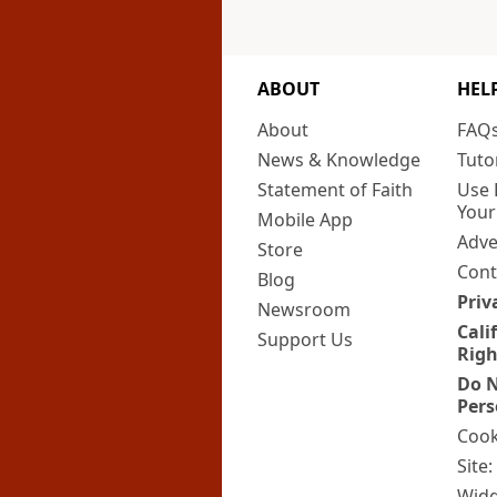
ABOUT
HEL
About
FAQ
News & Knowledge
Tuto
Statement of Faith
Use 
Your
Mobile App
Adve
Store
Cont
Blog
Priv
Newsroom
Cali
Support Us
Righ
Do N
Pers
Cook
Site
Widg