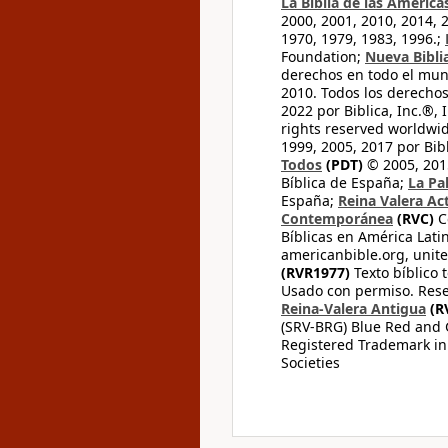
La Biblia de las América
2000, 2001, 2010, 2014, 
1970, 1979, 1983, 1996.;
Foundation;
Nueva Bibli
derechos en todo el mu
2010. Todos los derecho
2022 por Biblica, Inc.®,
rights reserved worldwid
1999, 2005, 2017 por Bib
Todos
(PDT)
© 2005, 2015
Bíblica de España;
La Pa
España;
Reina Valera Ac
Contemporánea
(RVC)
C
Bíblicas en América Lati
americanbible.org, unite
(RVR1977)
Texto bíblico 
Usado con permiso. Rese
Reina-Valera Antigua
(R
(SRV-BRG) Blue Red and G
Registered Trademark in
Societies