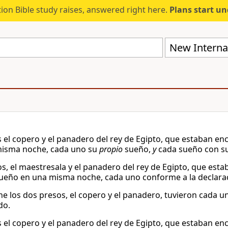
ion Bible study raises, answered right here.
Plans start u
New Internat
 el copero y el panadero del rey de Egipto, que estaban en
misma noche, cada uno su
propio
sueño,
y
cada sueño con s
s, el maestresala y el panadero del rey de Egipto, que esta
ueño en una misma noche, cada uno conforme a la declara
e los dos presos, el copero y el panadero, tuvieron cada u
do.
 el copero y el panadero del rey de Egipto, que estaban en