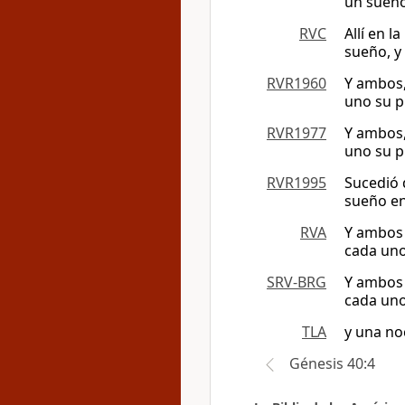
un sueño
RVC
Allí en 
sueño, y
RVR1960
Y ambos,
uno su p
RVR1977
Y ambos,
uno su p
RVR1995
Sucedió 
sueño en
RVA
Y ambos 
cada uno
SRV-BRG
Y ambos 
cada uno
TLA
y una no
Génesis 40:4