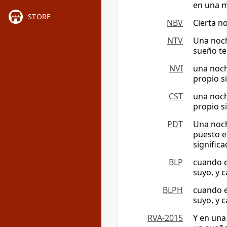
en una 
STORE
NBV
Cierta n
NTV
Una noch
sueño te
NVI
una noch
propio s
CST
una noch
propio s
PDT
Una noche
puesto e
significa
BLP
cuando e
suyo, y 
BLPH
cuando e
suyo, y 
RVA-2015
Y en una