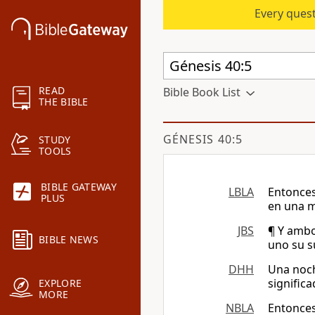
Every quest
READ
Bible Book List
THE BIBLE
GÉNESIS 40:5
STUDY
TOOLS
BIBLE GATEWAY
LBLA
Entonces
PLUS
en una 
JBS
¶ Y ambo
BIBLE NEWS
uno su s
DHH
Una noch
significa
EXPLORE
MORE
NBLA
Entonces