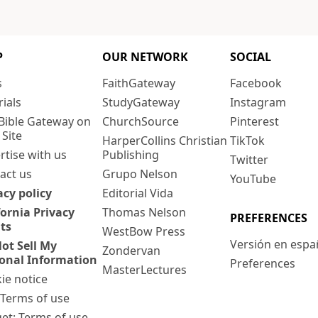
P
OUR NETWORK
SOCIAL
s
FaithGateway
Facebook
rials
StudyGateway
Instagram
Bible Gateway on
ChurchSource
Pinterest
 Site
HarperCollins Christian
TikTok
rtise with us
Publishing
Twitter
act us
Grupo Nelson
YouTube
acy policy
Editorial Vida
fornia Privacy
Thomas Nelson
PREFERENCES
ts
WestBow Press
Versión en espa
ot Sell My
Zondervan
onal Information
Preferences
MasterLectures
ie notice
: Terms of use
et: Terms of use