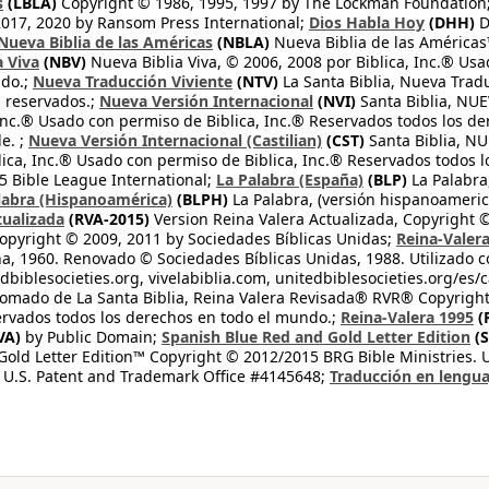
s
(LBLA)
Copyright © 1986, 1995, 1997 by The Lockman Foundation
2017, 2020 by Ransom Press International;
Dios Habla Hoy
(DHH)
D
Nueva Biblia de las Américas
(NBLA)
Nueva Biblia de las América
a Viva
(NBV)
Nueva Biblia Viva, © 2006, 2008 por Biblica, Inc.® Usa
ndo.;
Nueva Traducción Viviente
(NTV)
La Santa Biblia, Nueva Trad
s reservados.;
Nueva Versión Internacional
(NVI)
Santa Biblia, N
 Inc.® Usado con permiso de Biblica, Inc.® Reservados todos los d
e. ;
Nueva Versión Internacional (Castilian)
(CST)
Santa Biblia, N
lica, Inc.® Usado con permiso de Biblica, Inc.® Reservados todos 
 Bible League International;
La Palabra (España)
(BLP)
La Palabra,
labra (Hispanoamérica)
(BLPH)
La Palabra, (versión hispanoameric
tualizada
(RVA-2015)
Version Reina Valera Actualizada, Copyright 
opyright © 2009, 2011 by Sociedades Bíblicas Unidas;
Reina-Valer
na, 1960. Renovado © Sociedades Bíblicas Unidas, 1988. Utilizado c
dbiblesocieties.org, vivelabiblia.com, unitedbiblesocieties.org/es/
tomado de La Santa Biblia, Reina Valera Revisada® RVR® Copyright
rvados todos los derechos en todo el mundo.;
Reina-Valera 1995
(
VA)
by Public Domain;
Spanish Blue Red and Gold Letter Edition
(S
old Letter Edition™ Copyright © 2012/2015 BRG Bible Ministries. Us
 U.S. Patent and Trademark Office #4145648;
Traducción en lengua