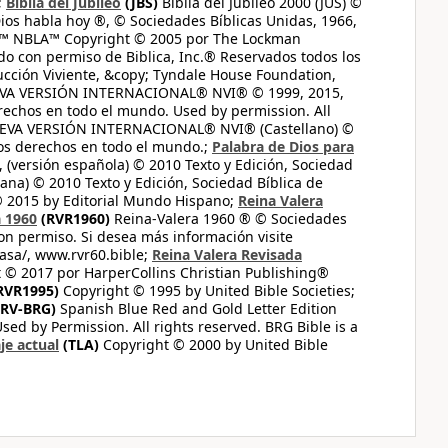
;
Biblia del Jubileo
(JBS)
Biblia del Jubileo 2000 (JUS) ©
ios habla hoy ®, © Sociedades Bíblicas Unidas, 1966,
s™ NBLA™ Copyright © 2005 por The Lockman
do con permiso de Biblica, Inc.® Reservados todos los
ucción Viviente, &copy; Tyndale House Foundation,
UEVA VERSIÓN INTERNACIONAL® NVI® © 1999, 2015,
erechos en todo el mundo. Used by permission. All
UEVA VERSIÓN INTERNACIONAL® NVI® (Castellano) ©
los derechos en todo el mundo.;
Palabra de Dios para
 (versión española) © 2010 Texto y Edición, Sociedad
ana) © 2010 Texto y Edición, Sociedad Bíblica de
© 2015 by Editorial Mundo Hispano;
Reina Valera
a 1960
(RVR1960)
Reina-Valera 1960 ® © Sociedades
on permiso. Si desea más información visite
casa/, www.rvr60.bible;
Reina Valera Revisada
 © 2017 por HarperCollins Christian Publishing®
RVR1995)
Copyright © 1995 by United Bible Societies;
RV-BRG)
Spanish Blue Red and Gold Letter Edition
ed by Permission. All rights reserved. BRG Bible is a
je actual
(TLA)
Copyright © 2000 by United Bible