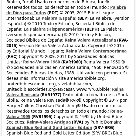
Biblica, Inc.® Usado con permiso de Biblica, Inc.®
Reservados todos los derechos en todo el mundo.;
Palabra
de Dios para Todos
(PDT)
© 2005, 2015 Bible League
International;
La Palabra (España)
(BLP)
La Palabra, (versión
española) © 2010 Texto y Edición, Sociedad Bíblica de
España;
La Palabra (Hispanoamérica)
(BLPH)
La Palabra,
(versión hispanoamericana) © 2010 Texto y Edición,
Sociedad Bíblica de España;
Reina Valera Actualizada
(RVA-
2015)
Version Reina Valera Actualizada, Copyright © 2015
by Editorial Mundo Hispano;
Reina Valera Contemporánea
(RVC)
Copyright © 2009, 2011 by Sociedades Bíblicas
Unidas;
Reina-Valera 1960
(RVR1960)
Reina-Valera 1960 ®
© Sociedades Bíblicas en América Latina, 1960. Renovado ©
Sociedades Bíblicas Unidas, 1988. Utilizado con permiso. Si
desea más información visite americanbible.org,
unitedbiblesocieties.org, vivelabiblia.com,
unitedbiblesocieties.org/es/casa/, www.rvr60.bible;
Reina
Valera Revisada
(RVR1977)
Texto bíblico tomado de La Santa
Biblia, Reina Valera Revisada® RVR® Copyright © 2017 por
HarperCollins Christian Publishing® Usado con permiso.
Reservados todos los derechos en todo el mundo.;
Reina-
Valera 1995
(RVR1995)
Copyright © 1995 by United Bible
Societies;
Reina-Valera Antigua
(RVA)
by Public Domain;
Spanish Blue Red and Gold Letter Edition
(SRV-BRG)
Spanish Blue Red and Gold Letter Edition (SRV-BRG) Blue