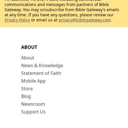
communications and messages from partners of Bible
Gateway. You may unsubscribe from Bible Gateway’s emails
at any time. If you have any questions, please review our
Privacy Policy
or email us at
privacy@biblegateway.com
.
ABOUT
About
News & Knowledge
Statement of Faith
Mobile App
Store
Blog
Newsroom
Support Us