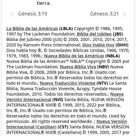
tierra.
Génesis 3:19
Génesis 3:21
La Biblia de las Américas
(LBLA)
Copyright © 1986, 1995,
1997 by The Lockman Foundation;
Biblia del Jubileo
(JBS)
Biblia del Jubileo 2000 (JUS) © 2000, 2001, 2010, 2014, 2017,
2020 by Ransom Press International;
Dios Habla Hoy
(DHH)
Dios habla hoy ®, © Sociedades Bíblicas Unidas, 1966, 1970,
1979, 1983, 1996.;
Nueva Biblia de las Américas
(NBLA)
Nueva Biblia de las Américas™ NBLA™ Copyright © 2005 por
The Lockman Foundation;
Nueva Biblia Viva
(NBV)
Nueva
Biblia Viva, © 2006, 2008 por Biblica, Inc.® Usado con
permiso de Biblica, Inc.® Reservados todos los derechos en
todo el mundo.;
Nueva Traducción Viviente
(NTV)
La Santa
Biblia, Nueva Traducción Viviente, &copy; Tyndale House
Foundation, 2010. Todos los derechos reservados.;
Nueva
Versión Internacional
(NVI)
Santa Biblia, NUEVA VERSIÓN
INTERNACIONAL® NVI® © 1999, 2015, 2022 por Biblica,
Inc.®, Inc.® Usado con permiso de Biblica, Inc.®
Reservados todos los derechos en todo el mundo. Used by
permission. All rights reserved worldwide. ;
Nueva Versión
Internacional (Castilian)
(CST)
Santa Biblia, NUEVA VERSIÓN
INTERNACIONAL® NVI® (Castellano) © 1999, 2005, 2017 por