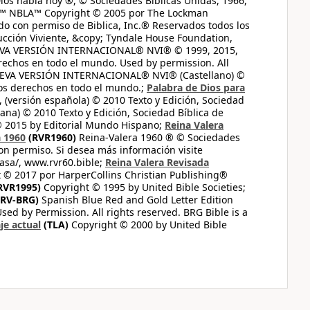
ios habla hoy ®, © Sociedades Bíblicas Unidas, 1966,
s™ NBLA™ Copyright © 2005 por The Lockman
do con permiso de Biblica, Inc.® Reservados todos los
ucción Viviente, &copy; Tyndale House Foundation,
UEVA VERSIÓN INTERNACIONAL® NVI® © 1999, 2015,
erechos en todo el mundo. Used by permission. All
UEVA VERSIÓN INTERNACIONAL® NVI® (Castellano) ©
los derechos en todo el mundo.;
Palabra de Dios para
 (versión española) © 2010 Texto y Edición, Sociedad
ana) © 2010 Texto y Edición, Sociedad Bíblica de
© 2015 by Editorial Mundo Hispano;
Reina Valera
a 1960
(RVR1960)
Reina-Valera 1960 ® © Sociedades
on permiso. Si desea más información visite
casa/, www.rvr60.bible;
Reina Valera Revisada
 © 2017 por HarperCollins Christian Publishing®
RVR1995)
Copyright © 1995 by United Bible Societies;
RV-BRG)
Spanish Blue Red and Gold Letter Edition
ed by Permission. All rights reserved. BRG Bible is a
je actual
(TLA)
Copyright © 2000 by United Bible