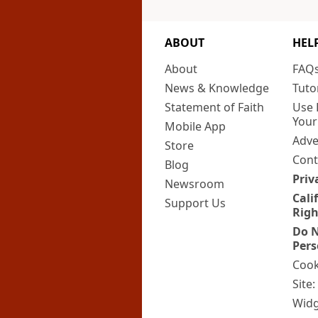
ABOUT
HEL
About
FAQ
News & Knowledge
Tuto
Statement of Faith
Use 
Your
Mobile App
Adve
Store
Cont
Blog
Priv
Newsroom
Cali
Support Us
Righ
Do N
Pers
Cook
Site
Widg