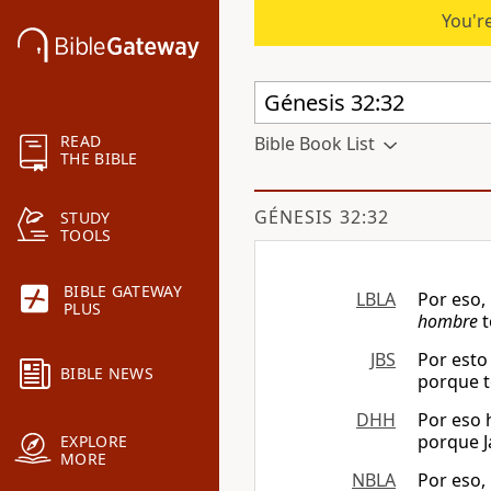
You're
READ
Bible Book List
THE BIBLE
GÉNESIS 32:32
STUDY
TOOLS
BIBLE GATEWAY
LBLA
Por eso,
PLUS
hombre
t
JBS
Por esto 
BIBLE NEWS
porque t
DHH
Por eso 
porque J
EXPLORE
MORE
NBLA
Por eso,