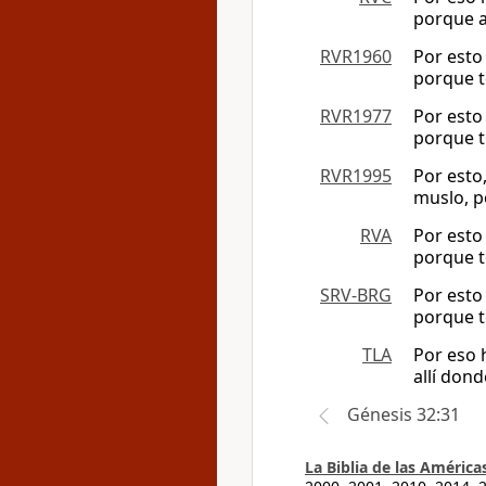
porque a
RVR1960
Por esto 
porque t
RVR1977
Por esto 
porque t
RVR1995
Por esto,
muslo, p
RVA
Por esto 
porque t
SRV-BRG
Por esto 
porque t
TLA
Por eso 
allí don
Génesis 32:31
La Biblia de las América