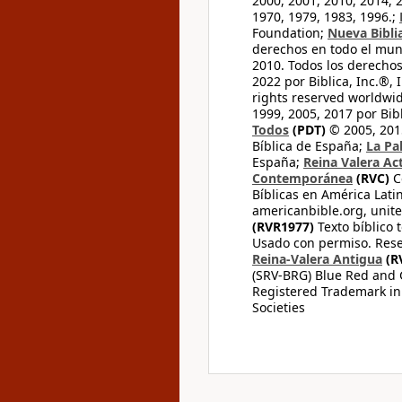
2000, 2001, 2010, 2014, 
1970, 1979, 1983, 1996.;
Foundation;
Nueva Bibli
derechos en todo el mu
2010. Todos los derecho
2022 por Biblica, Inc.®,
rights reserved worldwid
1999, 2005, 2017 por Bib
Todos
(PDT)
© 2005, 2015
Bíblica de España;
La Pa
España;
Reina Valera Ac
Contemporánea
(RVC)
C
Bíblicas en América Lati
americanbible.org, unite
(RVR1977)
Texto bíblico 
Usado con permiso. Rese
Reina-Valera Antigua
(R
(SRV-BRG) Blue Red and G
Registered Trademark in
Societies