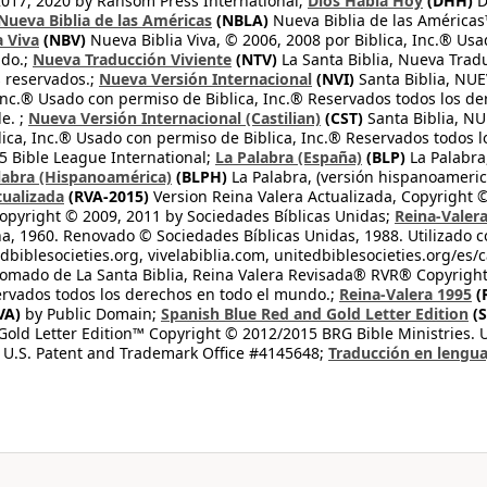
2017, 2020 by Ransom Press International;
Dios Habla Hoy
(DHH)
D
Nueva Biblia de las Américas
(NBLA)
Nueva Biblia de las América
a Viva
(NBV)
Nueva Biblia Viva, © 2006, 2008 por Biblica, Inc.® Usa
ndo.;
Nueva Traducción Viviente
(NTV)
La Santa Biblia, Nueva Trad
s reservados.;
Nueva Versión Internacional
(NVI)
Santa Biblia, N
 Inc.® Usado con permiso de Biblica, Inc.® Reservados todos los d
e. ;
Nueva Versión Internacional (Castilian)
(CST)
Santa Biblia, N
lica, Inc.® Usado con permiso de Biblica, Inc.® Reservados todos 
 Bible League International;
La Palabra (España)
(BLP)
La Palabra,
labra (Hispanoamérica)
(BLPH)
La Palabra, (versión hispanoameric
tualizada
(RVA-2015)
Version Reina Valera Actualizada, Copyright 
opyright © 2009, 2011 by Sociedades Bíblicas Unidas;
Reina-Valer
na, 1960. Renovado © Sociedades Bíblicas Unidas, 1988. Utilizado c
dbiblesocieties.org, vivelabiblia.com, unitedbiblesocieties.org/es/
tomado de La Santa Biblia, Reina Valera Revisada® RVR® Copyright
rvados todos los derechos en todo el mundo.;
Reina-Valera 1995
(
VA)
by Public Domain;
Spanish Blue Red and Gold Letter Edition
(S
old Letter Edition™ Copyright © 2012/2015 BRG Bible Ministries. Us
 U.S. Patent and Trademark Office #4145648;
Traducción en lengua