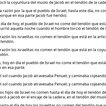
ocó la coyuntura del muslo de Jacob en el tendón de la cade
la razón por la que el pueblo de Israel, hasta este día, no c
porque en esa parte Jacob fue herido).
 día de hoy, el pueblo de Israel no come del tendón que está
currió aquella noche cuando el hombre torció el tendón de l
razón los israelitas no comen el tendón que está en la artic
 tendón.
 razón los israelitas no comen el tendón que está en la coyu
ndón.
, hoy en día el pueblo de Israel no come el tendón que está
 en esa parte.
 el sol cuando Jacob atravesaba Penuel; y caminaba cojeando
 el sol cuando Jacob atravesaba Penuel; y caminaba cojeando
os hijos de Israel no comen hasta el día de hoy el tendón de
ocó a Jacob en el encaje de la cadera, en el tendón del musl
hasta el día de hoy los israelitas no comen del tendón que s