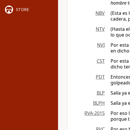
hombre
t
STORE
NBV
(Esta es 
cadera, 
NTV
(Hasta el
lo que o
NVI
Por esta 
en dicho
CST
Por esta
dicho te
PDT
Entonces
golpeado
BLP
Salía ya
BLPH
Salía ya
RVA-2015
Por eso l
porque t
RVC
Por eso 