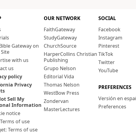
P
OUR NETWORK
SOCIAL
s
FaithGateway
Facebook
rials
StudyGateway
Instagram
Bible Gateway on
ChurchSource
Pinterest
 Site
HarperCollins Christian
TikTok
rtise with us
Publishing
Twitter
act us
Grupo Nelson
YouTube
acy policy
Editorial Vida
fornia Privacy
Thomas Nelson
PREFERENCES
ts
WestBow Press
Versión en espa
ot Sell My
Zondervan
onal Information
Preferences
MasterLectures
ie notice
: Terms of use
et: Terms of use