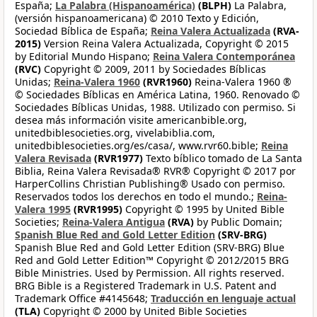
España;
La Palabra (Hispanoamérica)
(BLPH)
La Palabra,
(versión hispanoamericana) © 2010 Texto y Edición,
Sociedad Bíblica de España;
Reina Valera Actualizada
(RVA-
2015)
Version Reina Valera Actualizada, Copyright © 2015
by Editorial Mundo Hispano;
Reina Valera Contemporánea
(RVC)
Copyright © 2009, 2011 by Sociedades Bíblicas
Unidas;
Reina-Valera 1960
(RVR1960)
Reina-Valera 1960 ®
© Sociedades Bíblicas en América Latina, 1960. Renovado ©
Sociedades Bíblicas Unidas, 1988. Utilizado con permiso. Si
desea más información visite americanbible.org,
unitedbiblesocieties.org, vivelabiblia.com,
unitedbiblesocieties.org/es/casa/, www.rvr60.bible;
Reina
Valera Revisada
(RVR1977)
Texto bíblico tomado de La Santa
Biblia, Reina Valera Revisada® RVR® Copyright © 2017 por
HarperCollins Christian Publishing® Usado con permiso.
Reservados todos los derechos en todo el mundo.;
Reina-
Valera 1995
(RVR1995)
Copyright © 1995 by United Bible
Societies;
Reina-Valera Antigua
(RVA)
by Public Domain;
Spanish Blue Red and Gold Letter Edition
(SRV-BRG)
Spanish Blue Red and Gold Letter Edition (SRV-BRG) Blue
Red and Gold Letter Edition™ Copyright © 2012/2015 BRG
Bible Ministries. Used by Permission. All rights reserved.
BRG Bible is a Registered Trademark in U.S. Patent and
Trademark Office #4145648;
Traducción en lenguaje actual
(TLA)
Copyright © 2000 by United Bible Societies