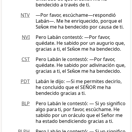
bendecido a través de ti.
NTV
—Por favor, escúchame—respondió
Labán—. Me he enriquecido, porque el
Señor
me ha bendecido por causa de ti.
NVI
Pero Labán contestó: —Por favor,
quédate. He sabido por un augurio que,
gracias a ti, el
Señor
me ha bendecido.
CST
Pero Labán le contestó: ―Por favor,
quédate. He sabido por adivinación que,
gracias a ti, el
Señor
me ha bendecido.
PDT
Labán le dijo: —Si me permites decirlo,
he concluido que el SEÑOR me ha
bendecido gracias a ti.
BLP
Pero Labán le contestó: — Si yo significo
algo para ti, por favor, escúchame. He
sabido por un oráculo que el Señor me
ha estado bendiciendo gracias a ti.
BLPH
Pero Labán le contestó: — Si yo significo