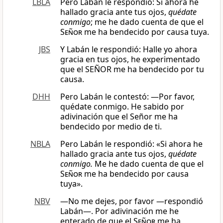
LBLA
Pero Labán le respondió: Si ahora he
hallado gracia ante tus ojos,
quédate
conmigo
; me he dado cuenta de que el
Señor
me ha bendecido por causa tuya.
JBS
Y Labán le respondió: Halle yo ahora
gracia en tus ojos, he experimentado
que el SEÑOR me ha bendecido por tu
causa.
DHH
Pero Labán le contestó: —Por favor,
quédate conmigo. He sabido por
adivinación que el Señor me ha
bendecido por medio de ti.
NBLA
Pero Labán le respondió: «Si ahora he
hallado gracia ante tus ojos,
quédate
conmigo.
Me he dado cuenta de que el
Señor
me ha bendecido por causa
tuya».
NBV
―No me dejes, por favor —respondió
Labán—. Por adivinación me he
enterado de que el
Señor
me ha