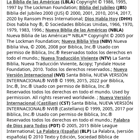
La Biblia de las Américas
(LBLA)
Copyright © 1986, 1995,
1997 by The Lockman Foundation;
Biblia del Jubileo
(JBS)
Biblia del Jubileo 2000 (JUS) © 2000, 2001, 2010, 2014, 2017,
2020 by Ransom Press International;
Dios Habla Hoy
(DHH)
Dios habla hoy ®, © Sociedades Bíblicas Unidas, 1966, 1970,
1979, 1983, 1996.;
Nueva Biblia de las Américas
(NBLA)
Nueva Biblia de las Américas™ NBLA™ Copyright © 2005 por
The Lockman Foundation;
Nueva Biblia Viva
(NBV)
Nueva
Biblia Viva, © 2006, 2008 por Biblica, Inc.® Usado con
permiso de Biblica, Inc.® Reservados todos los derechos en
todo el mundo.;
Nueva Traducción Viviente
(NTV)
La Santa
Biblia, Nueva Traducción Viviente, &copy; Tyndale House
Foundation, 2010. Todos los derechos reservados.;
Nueva
Versión Internacional
(NVI)
Santa Biblia, NUEVA VERSIÓN
INTERNACIONAL® NVI® © 1999, 2015, 2022 por Biblica,
Inc.®, Inc.® Usado con permiso de Biblica, Inc.®
Reservados todos los derechos en todo el mundo. Used by
permission. All rights reserved worldwide. ;
Nueva Versión
Internacional (Castilian)
(CST)
Santa Biblia, NUEVA VERSIÓN
INTERNACIONAL® NVI® (Castellano) © 1999, 2005, 2017 por
Biblica, Inc.® Usado con permiso de Biblica, Inc.®
Reservados todos los derechos en todo el mundo.;
Palabra
de Dios para Todos
(PDT)
© 2005, 2015 Bible League
International;
La Palabra (España)
(BLP)
La Palabra, (versión
española) © 2010 Texto y Edición, Sociedad Bíblica de