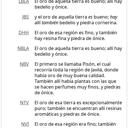
LBLA
El oro de aquella tierra es bueno; allí hay
bedelio y ónice.
JBS
y el oro de aquella tierra
es
bueno;
hay
allí
también
bedelio y piedra cornerina.
DHH
El oro de esa región es fino, y también
hay resina fina y piedra de ónice.
NBLA
El oro de aquella tierra es bueno; allí hay
bedelio y ónice.
NBV
El primero se llamaba Pisón, el cual
recorría toda la región de Javilá, donde
había oro de muy buena calidad.
También allí había plantas con las que
se hacen perfumes muy finos, y piedras
de ónice.
NTV
El oro de esa tierra es excepcionalmente
puro; también se encuentran allí resinas
aromáticas y piedras de ónice.
NVI
El oro de esa región era fino; también