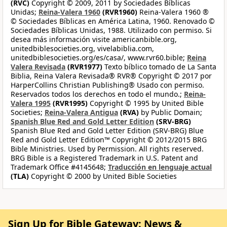
(RVC)
Copyright © 2009, 2011 by Sociedades Bíblicas
Unidas;
Reina-Valera 1960
(RVR1960)
Reina-Valera 1960 ®
© Sociedades Bíblicas en América Latina, 1960. Renovado ©
Sociedades Bíblicas Unidas, 1988. Utilizado con permiso. Si
desea más información visite americanbible.org,
unitedbiblesocieties.org, vivelabiblia.com,
unitedbiblesocieties.org/es/casa/, www.rvr60.bible;
Reina
Valera Revisada
(RVR1977)
Texto bíblico tomado de La Santa
Biblia, Reina Valera Revisada® RVR® Copyright © 2017 por
HarperCollins Christian Publishing® Usado con permiso.
Reservados todos los derechos en todo el mundo.;
Reina-
Valera 1995
(RVR1995)
Copyright © 1995 by United Bible
Societies;
Reina-Valera Antigua
(RVA)
by Public Domain;
Spanish Blue Red and Gold Letter Edition
(SRV-BRG)
Spanish Blue Red and Gold Letter Edition (SRV-BRG) Blue
Red and Gold Letter Edition™ Copyright © 2012/2015 BRG
Bible Ministries. Used by Permission. All rights reserved.
BRG Bible is a Registered Trademark in U.S. Patent and
Trademark Office #4145648;
Traducción en lenguaje actual
(TLA)
Copyright © 2000 by United Bible Societies
Sign Up for Bible Gateway: News &