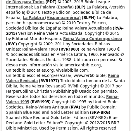
de Dios para Todos
(PDT)
© 2005, 2015 Bible League
International;
La Palabra (España)
(BLP)
La Palabra, (versión
española) © 2010 Texto y Edición, Sociedad Bíblica de
España;
La Palabra (Hispanoamérica)
(BLPH)
La Palabra,
(versión hispanoamericana) © 2010 Texto y Edición,
Sociedad Bíblica de España;
Reina Valera Actualizada
(RVA-
2015)
Version Reina Valera Actualizada, Copyright © 2015
by Editorial Mundo Hispano;
Reina Valera Contemporánea
(RVC)
Copyright © 2009, 2011 by Sociedades Bíblicas
Unidas;
Reina-Valera 1960
(RVR1960)
Reina-Valera 1960 ®
© Sociedades Bíblicas en América Latina, 1960. Renovado ©
Sociedades Bíblicas Unidas, 1988. Utilizado con permiso. Si
desea más información visite americanbible.org,
unitedbiblesocieties.org, vivelabiblia.com,
unitedbiblesocieties.org/es/casa/, www.rvr60.bible;
Reina
Valera Revisada
(RVR1977)
Texto bíblico tomado de La Santa
Biblia, Reina Valera Revisada® RVR® Copyright © 2017 por
HarperCollins Christian Publishing® Usado con permiso.
Reservados todos los derechos en todo el mundo.;
Reina-
Valera 1995
(RVR1995)
Copyright © 1995 by United Bible
Societies;
Reina-Valera Antigua
(RVA)
by Public Domain;
Spanish Blue Red and Gold Letter Edition
(SRV-BRG)
Spanish Blue Red and Gold Letter Edition (SRV-BRG) Blue
Red and Gold Letter Edition™ Copyright © 2012/2015 BRG
Bible Ministries. Used by Permission. All rights reserved.