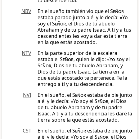
tu descendencia.
NBV
En el sueño también vio que el
Señor
estaba parado junto a él y le decía: «Yo
soy el
Señor
, el Dios de tu abuelo
Abraham y de tu padre Isaac. A ti y a tus
descendientes les voy a dar esta tierra
en la que estás acostado.
NTV
En la parte superior de la escalera
estaba el
Señor
, quien le dijo: «Yo soy el
Señor
, Dios de tu abuelo Abraham, y
Dios de tu padre Isaac. La tierra en la
que estás acostado te pertenece. Te la
entrego a ti y a tu descendencia.
NVI
En el sueño, el
Señor
estaba de pie junto
a él y le decía: «Yo soy el
Señor
, el Dios
de tu abuelo Abraham y de tu padre
Isaac. A ti y a tu descendencia les daré la
tierra sobre la que estás acostado.
CST
En el sueño, el
Señor
estaba de pie junto
a él y le decía: «Yo soy el
Señor
, el Dios