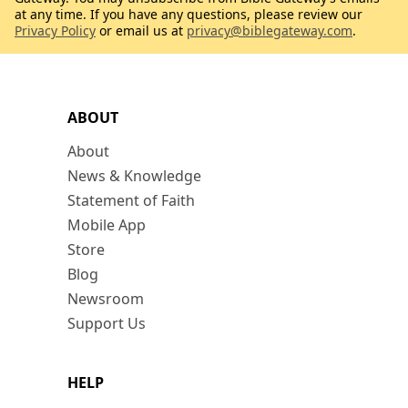
at any time. If you have any questions, please review our
Privacy Policy
or email us at
privacy@biblegateway.com
.
ABOUT
About
News & Knowledge
Statement of Faith
Mobile App
Store
Blog
Newsroom
Support Us
HELP