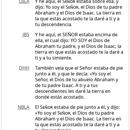
LBLA
Y he aquí, el
Señor
estaba sobre ella, y
dijo: Yo soy el
Señor
, el Dios de tu padre
Abraham y el Dios de Isaac. La tierra en
la que estás acostado te la daré a ti y a
tu descendencia.
JBS
Y he aquí, el SEÑOR estaba encima de
ella, el cual dijo: YO SOY el Dios de
Abraham tu padre, y el Dios de Isaac; la
tierra en que estás acostado te la daré a
ti y a tu simiente.
DHH
También veía que el Señor estaba de pie
junto a él, y que le decía: «Yo soy el
Señor, el Dios de tu abuelo Abraham y
de tu padre Isaac. A ti y a tus
descendientes les daré la tierra en
donde estás acostado.
NBLA
El
Señor
estaba de pie junto a él, y dijo:
«Yo soy el
Señor
, el Dios de tu padre
Abraham y el Dios de Isaac. La tierra en
la que estás acostado te la daré a ti y a