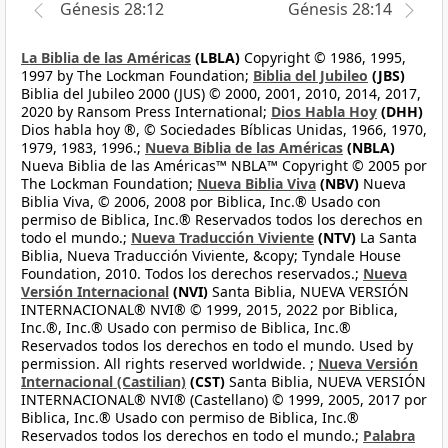
Génesis 28:12
Génesis 28:14
La Biblia de las Américas
(LBLA)
Copyright © 1986, 1995,
1997 by The Lockman Foundation;
Biblia del Jubileo
(JBS)
Biblia del Jubileo 2000 (JUS) © 2000, 2001, 2010, 2014, 2017,
2020 by Ransom Press International;
Dios Habla Hoy
(DHH)
Dios habla hoy ®, © Sociedades Bíblicas Unidas, 1966, 1970,
1979, 1983, 1996.;
Nueva Biblia de las Américas
(NBLA)
Nueva Biblia de las Américas™ NBLA™ Copyright © 2005 por
The Lockman Foundation;
Nueva Biblia Viva
(NBV)
Nueva
Biblia Viva, © 2006, 2008 por Biblica, Inc.® Usado con
permiso de Biblica, Inc.® Reservados todos los derechos en
todo el mundo.;
Nueva Traducción Viviente
(NTV)
La Santa
Biblia, Nueva Traducción Viviente, &copy; Tyndale House
Foundation, 2010. Todos los derechos reservados.;
Nueva
Versión Internacional
(NVI)
Santa Biblia, NUEVA VERSIÓN
INTERNACIONAL® NVI® © 1999, 2015, 2022 por Biblica,
Inc.®, Inc.® Usado con permiso de Biblica, Inc.®
Reservados todos los derechos en todo el mundo. Used by
permission. All rights reserved worldwide. ;
Nueva Versión
Internacional (Castilian)
(CST)
Santa Biblia, NUEVA VERSIÓN
INTERNACIONAL® NVI® (Castellano) © 1999, 2005, 2017 por
Biblica, Inc.® Usado con permiso de Biblica, Inc.®
Reservados todos los derechos en todo el mundo.;
Palabra