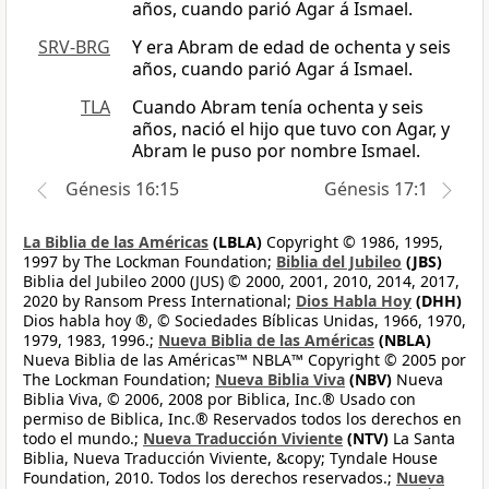
años, cuando parió Agar á Ismael.
SRV-BRG
Y era Abram de edad de ochenta y seis
años, cuando parió Agar á Ismael.
TLA
Cuando Abram tenía ochenta y seis
años, nació el hijo que tuvo con Agar, y
Abram le puso por nombre Ismael.
Génesis 16:15
Génesis 17:1
La Biblia de las Américas
(LBLA)
Copyright © 1986, 1995,
1997 by The Lockman Foundation;
Biblia del Jubileo
(JBS)
Biblia del Jubileo 2000 (JUS) © 2000, 2001, 2010, 2014, 2017,
2020 by Ransom Press International;
Dios Habla Hoy
(DHH)
Dios habla hoy ®, © Sociedades Bíblicas Unidas, 1966, 1970,
1979, 1983, 1996.;
Nueva Biblia de las Américas
(NBLA)
Nueva Biblia de las Américas™ NBLA™ Copyright © 2005 por
The Lockman Foundation;
Nueva Biblia Viva
(NBV)
Nueva
Biblia Viva, © 2006, 2008 por Biblica, Inc.® Usado con
permiso de Biblica, Inc.® Reservados todos los derechos en
todo el mundo.;
Nueva Traducción Viviente
(NTV)
La Santa
Biblia, Nueva Traducción Viviente, &copy; Tyndale House
Foundation, 2010. Todos los derechos reservados.;
Nueva