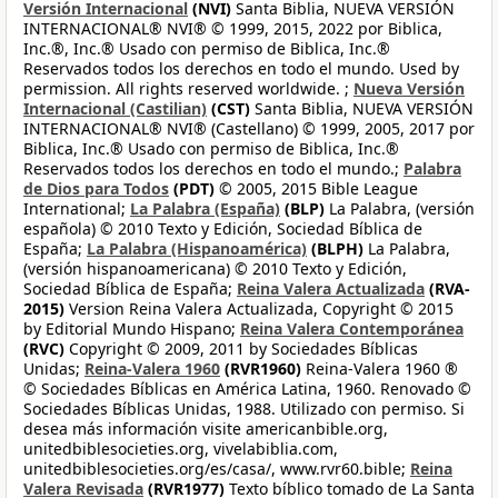
Versión Internacional
(NVI)
Santa Biblia, NUEVA VERSIÓN
INTERNACIONAL® NVI® © 1999, 2015, 2022 por Biblica,
Inc.®, Inc.® Usado con permiso de Biblica, Inc.®
Reservados todos los derechos en todo el mundo. Used by
permission. All rights reserved worldwide. ;
Nueva Versión
Internacional (Castilian)
(CST)
Santa Biblia, NUEVA VERSIÓN
INTERNACIONAL® NVI® (Castellano) © 1999, 2005, 2017 por
Biblica, Inc.® Usado con permiso de Biblica, Inc.®
Reservados todos los derechos en todo el mundo.;
Palabra
de Dios para Todos
(PDT)
© 2005, 2015 Bible League
International;
La Palabra (España)
(BLP)
La Palabra, (versión
española) © 2010 Texto y Edición, Sociedad Bíblica de
España;
La Palabra (Hispanoamérica)
(BLPH)
La Palabra,
(versión hispanoamericana) © 2010 Texto y Edición,
Sociedad Bíblica de España;
Reina Valera Actualizada
(RVA-
2015)
Version Reina Valera Actualizada, Copyright © 2015
by Editorial Mundo Hispano;
Reina Valera Contemporánea
(RVC)
Copyright © 2009, 2011 by Sociedades Bíblicas
Unidas;
Reina-Valera 1960
(RVR1960)
Reina-Valera 1960 ®
© Sociedades Bíblicas en América Latina, 1960. Renovado ©
Sociedades Bíblicas Unidas, 1988. Utilizado con permiso. Si
desea más información visite americanbible.org,
unitedbiblesocieties.org, vivelabiblia.com,
unitedbiblesocieties.org/es/casa/, www.rvr60.bible;
Reina
Valera Revisada
(RVR1977)
Texto bíblico tomado de La Santa