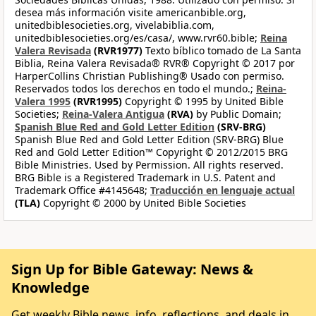
desea más información visite americanbible.org,
unitedbiblesocieties.org, vivelabiblia.com,
unitedbiblesocieties.org/es/casa/, www.rvr60.bible;
Reina
Valera Revisada
(RVR1977)
Texto bíblico tomado de La Santa
Biblia, Reina Valera Revisada® RVR® Copyright © 2017 por
HarperCollins Christian Publishing® Usado con permiso.
Reservados todos los derechos en todo el mundo.;
Reina-
Valera 1995
(RVR1995)
Copyright © 1995 by United Bible
Societies;
Reina-Valera Antigua
(RVA)
by Public Domain;
Spanish Blue Red and Gold Letter Edition
(SRV-BRG)
Spanish Blue Red and Gold Letter Edition (SRV-BRG) Blue
Red and Gold Letter Edition™ Copyright © 2012/2015 BRG
Bible Ministries. Used by Permission. All rights reserved.
BRG Bible is a Registered Trademark in U.S. Patent and
Trademark Office #4145648;
Traducción en lenguaje actual
(TLA)
Copyright © 2000 by United Bible Societies
Sign Up for Bible Gateway: News &
Knowledge
Get weekly Bible news, info, reflections, and deals in