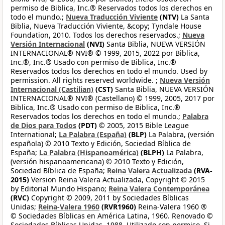
permiso de Biblica, Inc.® Reservados todos los derechos en
todo el mundo.;
Nueva Traducción Viviente
(NTV)
La Santa
Biblia, Nueva Traducción Viviente, &copy; Tyndale House
Foundation, 2010. Todos los derechos reservados.;
Nueva
Versión Internacional
(NVI)
Santa Biblia, NUEVA VERSIÓN
INTERNACIONAL® NVI® © 1999, 2015, 2022 por Biblica,
Inc.®, Inc.® Usado con permiso de Biblica, Inc.®
Reservados todos los derechos en todo el mundo. Used by
permission. All rights reserved worldwide. ;
Nueva Versión
Internacional (Castilian)
(CST)
Santa Biblia, NUEVA VERSIÓN
INTERNACIONAL® NVI® (Castellano) © 1999, 2005, 2017 por
Biblica, Inc.® Usado con permiso de Biblica, Inc.®
Reservados todos los derechos en todo el mundo.;
Palabra
de Dios para Todos
(PDT)
© 2005, 2015 Bible League
International;
La Palabra (España)
(BLP)
La Palabra, (versión
española) © 2010 Texto y Edición, Sociedad Bíblica de
España;
La Palabra (Hispanoamérica)
(BLPH)
La Palabra,
(versión hispanoamericana) © 2010 Texto y Edición,
Sociedad Bíblica de España;
Reina Valera Actualizada
(RVA-
2015)
Version Reina Valera Actualizada, Copyright © 2015
by Editorial Mundo Hispano;
Reina Valera Contemporánea
(RVC)
Copyright © 2009, 2011 by Sociedades Bíblicas
Unidas;
Reina-Valera 1960
(RVR1960)
Reina-Valera 1960 ®
© Sociedades Bíblicas en América Latina, 1960. Renovado ©
Sociedades Bíblicas Unidas, 1988. Utilizado con permiso. Si