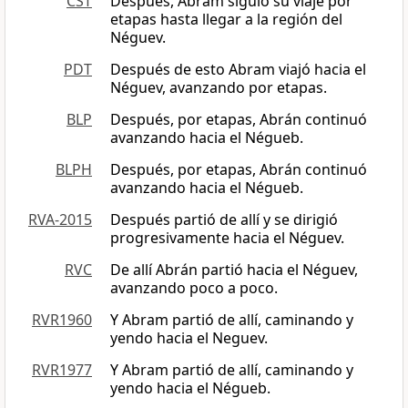
CST
Después, Abram siguió su viaje por
etapas hasta llegar a la región del
Néguev.
PDT
Después de esto Abram viajó hacia el
Néguev, avanzando por etapas.
BLP
Después, por etapas, Abrán continuó
avanzando hacia el Négueb.
BLPH
Después, por etapas, Abrán continuó
avanzando hacia el Négueb.
RVA-2015
Después partió de allí y se dirigió
progresivamente hacia el Néguev.
RVC
De allí Abrán partió hacia el Néguev,
avanzando poco a poco.
RVR1960
Y Abram partió de allí, caminando y
yendo hacia el Neguev.
RVR1977
Y Abram partió de allí, caminando y
yendo hacia el Négueb.