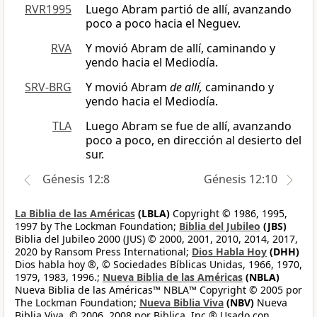
RVR1995
Luego Abram partió de allí, avanzando
poco a poco hacia el Neguev.
RVA
Y movió Abram de allí, caminando y
yendo hacia el Mediodía.
SRV-BRG
Y movió Abram
de allí,
caminando y
yendo hacia el Mediodía.
TLA
Luego Abram se fue de allí, avanzando
poco a poco, en dirección al desierto del
sur.
Génesis 12:8
Génesis 12:10
La Biblia de las Américas
(LBLA)
Copyright © 1986, 1995,
1997 by The Lockman Foundation;
Biblia del Jubileo
(JBS)
Biblia del Jubileo 2000 (JUS) © 2000, 2001, 2010, 2014, 2017,
2020 by Ransom Press International;
Dios Habla Hoy
(DHH)
Dios habla hoy ®, © Sociedades Bíblicas Unidas, 1966, 1970,
1979, 1983, 1996.;
Nueva Biblia de las Américas
(NBLA)
Nueva Biblia de las Américas™ NBLA™ Copyright © 2005 por
The Lockman Foundation;
Nueva Biblia Viva
(NBV)
Nueva
Biblia Viva, © 2006, 2008 por Biblica, Inc.® Usado con