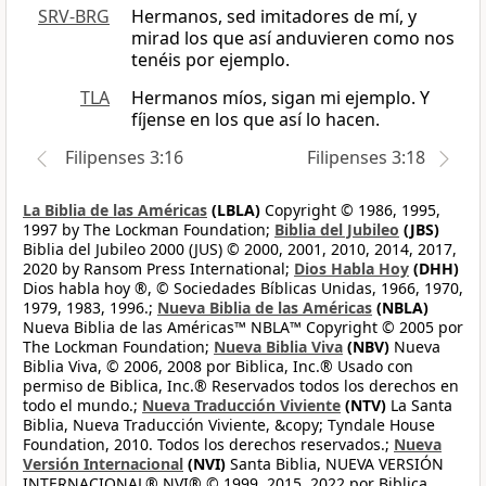
SRV-BRG
Hermanos, sed imitadores de mí, y
mirad los que así anduvieren como nos
tenéis por ejemplo.
TLA
Hermanos míos, sigan mi ejemplo. Y
fíjense en los que así lo hacen.
Filipenses 3:16
Filipenses 3:18
La Biblia de las Américas
(LBLA)
Copyright © 1986, 1995,
1997 by The Lockman Foundation;
Biblia del Jubileo
(JBS)
Biblia del Jubileo 2000 (JUS) © 2000, 2001, 2010, 2014, 2017,
2020 by Ransom Press International;
Dios Habla Hoy
(DHH)
Dios habla hoy ®, © Sociedades Bíblicas Unidas, 1966, 1970,
1979, 1983, 1996.;
Nueva Biblia de las Américas
(NBLA)
Nueva Biblia de las Américas™ NBLA™ Copyright © 2005 por
The Lockman Foundation;
Nueva Biblia Viva
(NBV)
Nueva
Biblia Viva, © 2006, 2008 por Biblica, Inc.® Usado con
permiso de Biblica, Inc.® Reservados todos los derechos en
todo el mundo.;
Nueva Traducción Viviente
(NTV)
La Santa
Biblia, Nueva Traducción Viviente, &copy; Tyndale House
Foundation, 2010. Todos los derechos reservados.;
Nueva
Versión Internacional
(NVI)
Santa Biblia, NUEVA VERSIÓN
INTERNACIONAL® NVI® © 1999, 2015, 2022 por Biblica,