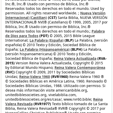
Inc.®, Inc.® Usado con permiso de Biblica, Inc.®
Reservados todos los derechos en todo el mundo. Used by
permission. All rights reserved worldwide. ;
Nueva Versión
Internacional (Castilian)
(CST)
Santa Biblia, NUEVA VERSIÓN
INTERNACIONAL® NVI® (Castellano) © 1999, 2005, 2017 por
Biblica, Inc.® Usado con permiso de Biblica, Inc.®
Reservados todos los derechos en todo el mundo.;
Palabra
de Dios para Todos
(PDT)
© 2005, 2015 Bible League
International;
La Palabra (España)
(BLP)
La Palabra, (versión
española) © 2010 Texto y Edición, Sociedad Bíblica de
España;
La Palabra (Hispanoamérica)
(BLPH)
La Palabra,
(versión hispanoamericana) © 2010 Texto y Edición,
Sociedad Bíblica de España;
Reina Valera Actualizada
(RVA-
2015)
Version Reina Valera Actualizada, Copyright © 2015
by Editorial Mundo Hispano;
Reina Valera Contemporánea
(RVC)
Copyright © 2009, 2011 by Sociedades Bíblicas
Unidas;
Reina-Valera 1960
(RVR1960)
Reina-Valera 1960 ®
© Sociedades Bíblicas en América Latina, 1960. Renovado ©
Sociedades Bíblicas Unidas, 1988. Utilizado con permiso. Si
desea más información visite americanbible.org,
unitedbiblesocieties.org, vivelabiblia.com,
unitedbiblesocieties.org/es/casa/, www.rvr60.bible;
Reina
Valera Revisada
(RVR1977)
Texto bíblico tomado de La Santa
Biblia, Reina Valera Revisada® RVR® Copyright © 2017 por
HarperCollins Christian Publishing® Usado con permiso.