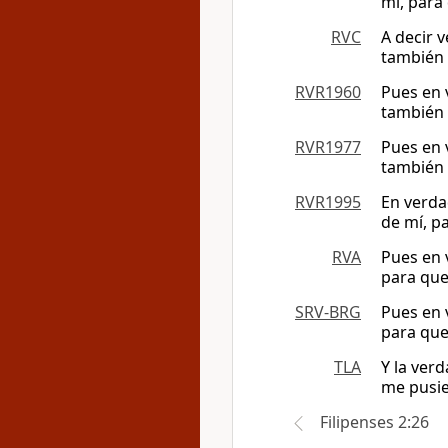
mí, para 
RVC
A decir 
también 
RVR1960
Pues en 
también 
RVR1977
Pues en 
también 
RVR1995
En verda
de mí, pa
RVA
Pues en 
para que 
SRV-BRG
Pues en 
para que 
TLA
Y la ver
me pusie
Filipenses 2:26