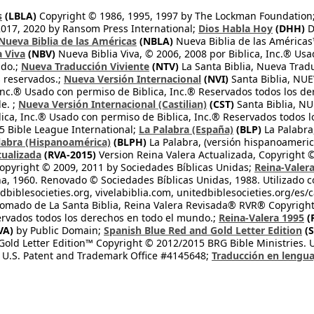
s
(LBLA)
Copyright © 1986, 1995, 1997 by The Lockman Foundation
2017, 2020 by Ransom Press International;
Dios Habla Hoy
(DHH)
D
Nueva Biblia de las Américas
(NBLA)
Nueva Biblia de las América
a Viva
(NBV)
Nueva Biblia Viva, © 2006, 2008 por Biblica, Inc.® Usa
ndo.;
Nueva Traducción Viviente
(NTV)
La Santa Biblia, Nueva Trad
s reservados.;
Nueva Versión Internacional
(NVI)
Santa Biblia, N
 Inc.® Usado con permiso de Biblica, Inc.® Reservados todos los d
e. ;
Nueva Versión Internacional (Castilian)
(CST)
Santa Biblia, N
lica, Inc.® Usado con permiso de Biblica, Inc.® Reservados todos 
 Bible League International;
La Palabra (España)
(BLP)
La Palabra,
labra (Hispanoamérica)
(BLPH)
La Palabra, (versión hispanoameric
tualizada
(RVA-2015)
Version Reina Valera Actualizada, Copyright 
opyright © 2009, 2011 by Sociedades Bíblicas Unidas;
Reina-Valer
na, 1960. Renovado © Sociedades Bíblicas Unidas, 1988. Utilizado c
dbiblesocieties.org, vivelabiblia.com, unitedbiblesocieties.org/es/
tomado de La Santa Biblia, Reina Valera Revisada® RVR® Copyright
rvados todos los derechos en todo el mundo.;
Reina-Valera 1995
(
VA)
by Public Domain;
Spanish Blue Red and Gold Letter Edition
(S
old Letter Edition™ Copyright © 2012/2015 BRG Bible Ministries. Us
 U.S. Patent and Trademark Office #4145648;
Traducción en lengua