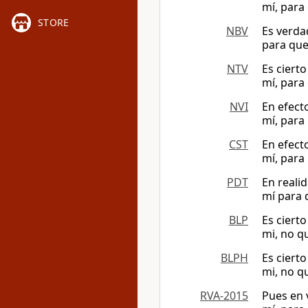
mí, para 
STORE
NBV
Es verda
para que
NTV
Es ciert
mí, para 
NVI
En efect
mí, para 
CST
En efect
mí, para 
PDT
En reali
mí para q
BLP
Es ciert
mi, no q
BLPH
Es ciert
mi, no q
RVA-2015
Pues en 