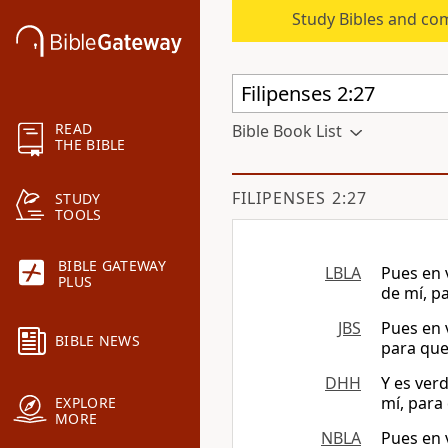
Study Bibles and co
READ
Bible Book List
THE BIBLE
FILIPENSES 2:27
STUDY
TOOLS
BIBLE GATEWAY
LBLA
Pues en 
PLUS
de mí, pa
JBS
Pues en 
BIBLE NEWS
para que 
DHH
Y es ver
mí, para
EXPLORE
MORE
NBLA
Pues en 