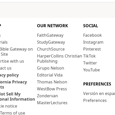
P
OUR NETWORK
SOCIAL
s
FaithGateway
Facebook
rials
StudyGateway
Instagram
Bible Gateway on
ChurchSource
Pinterest
 Site
HarperCollins Christian
TikTok
rtise with us
Publishing
Twitter
act us
Grupo Nelson
YouTube
acy policy
Editorial Vida
fornia Privacy
Thomas Nelson
PREFERENCES
ts
WestBow Press
Versión en espa
ot Sell My
Zondervan
onal Information
Preferences
MasterLectures
ie notice
: Terms of use