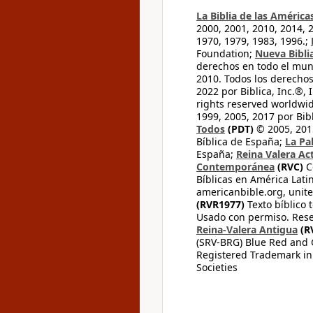
La Biblia de las América
2000, 2001, 2010, 2014, 
1970, 1979, 1983, 1996.;
Foundation;
Nueva Bibli
derechos en todo el mu
2010. Todos los derecho
2022 por Biblica, Inc.®,
rights reserved worldwid
1999, 2005, 2017 por Bib
Todos
(PDT)
© 2005, 2015
Bíblica de España;
La Pa
España;
Reina Valera Ac
Contemporánea
(RVC)
C
Bíblicas en América Lati
americanbible.org, unite
(RVR1977)
Texto bíblico 
Usado con permiso. Rese
Reina-Valera Antigua
(R
(SRV-BRG) Blue Red and G
Registered Trademark in
Societies