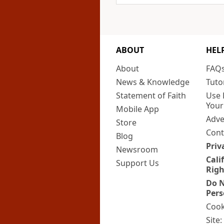
ABOUT
HEL
About
FAQ
News & Knowledge
Tuto
Statement of Faith
Use 
Your
Mobile App
Adve
Store
Cont
Blog
Priv
Newsroom
Cali
Support Us
Righ
Do N
Pers
Cook
Site