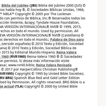
;
Biblia del Jubileo
(JBS)
Biblia del Jubileo 2000 (JUS) ©
ios habla hoy ®, © Sociedades Bíblicas Unidas, 1966,
s™ NBLA™ Copyright © 2005 por The Lockman
do con permiso de Biblica, Inc.® Reservados todos los
ucción Viviente, &copy; Tyndale House Foundation,
UEVA VERSIÓN INTERNACIONAL® NVI® © 1999, 2015,
erechos en todo el mundo. Used by permission. All
UEVA VERSIÓN INTERNACIONAL® NVI® (Castellano) ©
los derechos en todo el mundo.;
Palabra de Dios para
 (versión española) © 2010 Texto y Edición, Sociedad
ana) © 2010 Texto y Edición, Sociedad Bíblica de
© 2015 by Editorial Mundo Hispano;
Reina Valera
a 1960
(RVR1960)
Reina-Valera 1960 ® © Sociedades
on permiso. Si desea más información visite
casa/, www.rvr60.bible;
Reina Valera Revisada
 © 2017 por HarperCollins Christian Publishing®
RVR1995)
Copyright © 1995 by United Bible Societies;
RV-BRG)
Spanish Blue Red and Gold Letter Edition
ed by Permission. All rights reserved. BRG Bible is a
je actual
(TLA)
Copyright © 2000 by United Bible