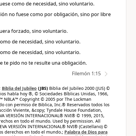
fuese como de necesidad, sino voluntario.
ión no fuese como por obligación, sino por libre
uera forzado, sino voluntario.
como de necesidad, sino voluntario.
como de necesidad, sino voluntario.
 te pido no te resulte una obligación.
Filemón 1:15
;
Biblia del Jubileo
(JBS)
Biblia del Jubileo 2000 (JUS) ©
ios habla hoy ®, © Sociedades Bíblicas Unidas, 1966,
s™ NBLA™ Copyright © 2005 por The Lockman
do con permiso de Biblica, Inc.® Reservados todos los
ucción Viviente, &copy; Tyndale House Foundation,
UEVA VERSIÓN INTERNACIONAL® NVI® © 1999, 2015,
erechos en todo el mundo. Used by permission. All
UEVA VERSIÓN INTERNACIONAL® NVI® (Castellano) ©
los derechos en todo el mundo.;
Palabra de Dios para