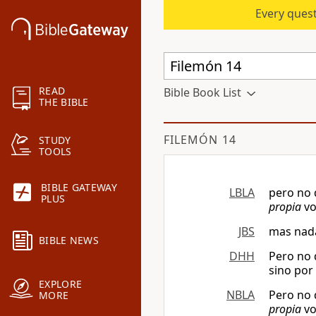
Every quest
READ
Bible Book List
THE BIBLE
FILEMÓN 14
STUDY
TOOLS
BIBLE GATEWAY
LBLA
pero no 
PLUS
propia
vo
JBS
mas nada
BIBLE NEWS
DHH
Pero no 
sino por
EXPLORE
NBLA
Pero no 
MORE
propia
vo