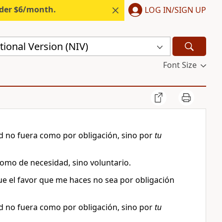
nder $6/month.
LOG IN/SIGN UP
ional Version (NIV)
Font Size
d no fuera como por obligación, sino por
tu
como de necesidad, sino voluntario.
e el favor que me haces no sea por obligación
d no fuera como por obligación, sino por
tu