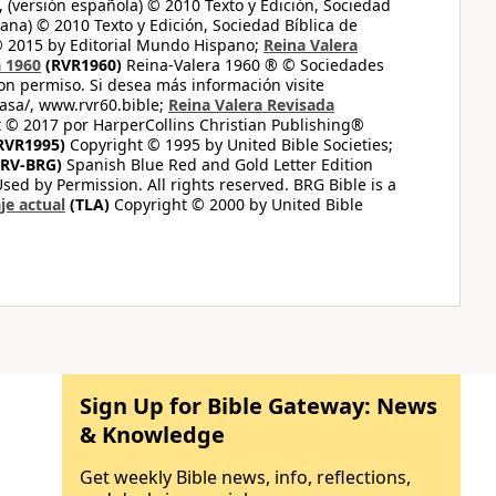
 (versión española) © 2010 Texto y Edición, Sociedad
ana) © 2010 Texto y Edición, Sociedad Bíblica de
© 2015 by Editorial Mundo Hispano;
Reina Valera
a 1960
(RVR1960)
Reina-Valera 1960 ® © Sociedades
on permiso. Si desea más información visite
casa/, www.rvr60.bible;
Reina Valera Revisada
 © 2017 por HarperCollins Christian Publishing®
RVR1995)
Copyright © 1995 by United Bible Societies;
RV-BRG)
Spanish Blue Red and Gold Letter Edition
ed by Permission. All rights reserved. BRG Bible is a
je actual
(TLA)
Copyright © 2000 by United Bible
Sign Up for Bible Gateway: News
& Knowledge
Get weekly Bible news, info, reflections,