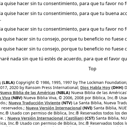
a quise hacer sin tu consentimiento, para que tu favor no 
a quise hacer sin tu consentimiento, para que tu buena acc
.
a quise hacer sin tu consentimiento, para que tu favor no f
 quise hacer sin tu consejo, porque tu beneficio no fuese 
 quise hacer sin tu consejo, porque tu beneficio no fuese 
haré nada sin que tú estés de acuerdo, para que el favor que
Top
s
(LBLA)
Copyright © 1986, 1995, 1997 by The Lockman Foundation
2017, 2020 by Ransom Press International;
Dios Habla Hoy
(DHH)
D
Nueva Biblia de las Américas
(NBLA)
Nueva Biblia de las América
a Viva
(NBV)
Nueva Biblia Viva, © 2006, 2008 por Biblica, Inc.® Usa
ndo.;
Nueva Traducción Viviente
(NTV)
La Santa Biblia, Nueva Trad
s reservados.;
Nueva Versión Internacional
(NVI)
Santa Biblia, N
 Inc.® Usado con permiso de Biblica, Inc.® Reservados todos los d
e. ;
Nueva Versión Internacional (Castilian)
(CST)
Santa Biblia, N
lica, Inc.® Usado con permiso de Biblica, Inc.® Reservados todos 