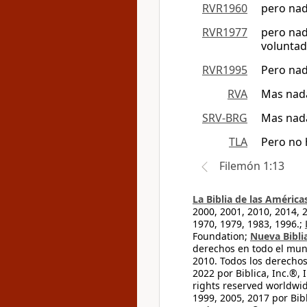
RVR1960
pero nad
RVR1977
pero nad
voluntad
RVR1995
Pero nad
RVA
Mas nada
SRV-BRG
Mas nada
TLA
Pero no 
Filemón 1:13
La Biblia de las América
2000, 2001, 2010, 2014, 
1970, 1979, 1983, 1996.;
Foundation;
Nueva Bibli
derechos en todo el mu
2010. Todos los derecho
2022 por Biblica, Inc.®,
rights reserved worldwid
1999, 2005, 2017 por Bib