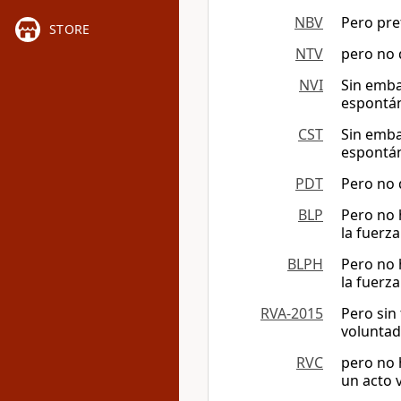
NBV
Pero pre
STORE
NTV
pero no 
NVI
Sin emba
espontá
CST
Sin emba
espontá
PDT
Pero no 
BLP
Pero no 
la fuerza
BLPH
Pero no 
la fuerza
RVA-2015
Pero sin
voluntad
RVC
pero no 
un acto 