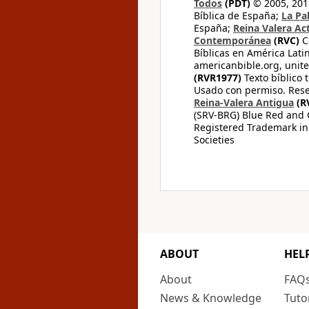
Todos
(PDT)
© 2005, 2015
Bíblica de España;
La Pa
España;
Reina Valera Ac
Contemporánea
(RVC)
C
Bíblicas en América Lati
americanbible.org, unite
(RVR1977)
Texto bíblico 
Usado con permiso. Rese
Reina-Valera Antigua
(R
(SRV-BRG) Blue Red and G
Registered Trademark in
Societies
ABOUT
HEL
About
FAQ
News & Knowledge
Tuto