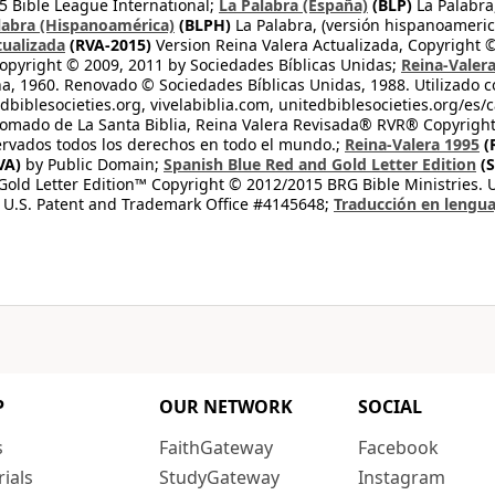
 Bible League International;
La Palabra (España)
(BLP)
La Palabra,
labra (Hispanoamérica)
(BLPH)
La Palabra, (versión hispanoameric
tualizada
(RVA-2015)
Version Reina Valera Actualizada, Copyright 
opyright © 2009, 2011 by Sociedades Bíblicas Unidas;
Reina-Valer
na, 1960. Renovado © Sociedades Bíblicas Unidas, 1988. Utilizado c
dbiblesocieties.org, vivelabiblia.com, unitedbiblesocieties.org/es/
tomado de La Santa Biblia, Reina Valera Revisada® RVR® Copyright
rvados todos los derechos en todo el mundo.;
Reina-Valera 1995
(
VA)
by Public Domain;
Spanish Blue Red and Gold Letter Edition
(S
old Letter Edition™ Copyright © 2012/2015 BRG Bible Ministries. Us
 U.S. Patent and Trademark Office #4145648;
Traducción en lengua
P
OUR NETWORK
SOCIAL
s
FaithGateway
Facebook
rials
StudyGateway
Instagram