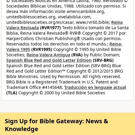
© Sociedades Bíblicas en América Latina, 1960. Renovado ©
Sociedades Bíblicas Unidas, 1988. Utilizado con permiso. Si
desea más información visite americanbible.org,
unitedbiblesocieties.org, vivelabiblia.com,
unitedbiblesocieties.org/es/casa/, www.rvr60.bible;
Reina
Valera Revisada
(RVR1977)
Texto bíblico tomado de La Santa
Biblia, Reina Valera Revisada® RVR® Copyright © 2017 por
HarperCollins Christian Publishing® Usado con permiso.
Reservados todos los derechos en todo el mundo.;
Reina-
Valera 1995
(RVR1995)
Copyright © 1995 by United Bible
Societies;
Reina-Valera Antigua
(RVA)
by Public Domain;
Spanish Blue Red and Gold Letter Edition
(SRV-BRG)
Spanish Blue Red and Gold Letter Edition (SRV-BRG) Blue
Red and Gold Letter Edition™ Copyright © 2012/2015 BRG
Bible Ministries. Used by Permission. All rights reserved.
BRG Bible is a Registered Trademark in U.S. Patent and
Trademark Office #4145648;
Traducción en lenguaje actual
(TLA)
Copyright © 2000 by United Bible Societies
Sign Up for Bible Gateway: News &
Knowledge