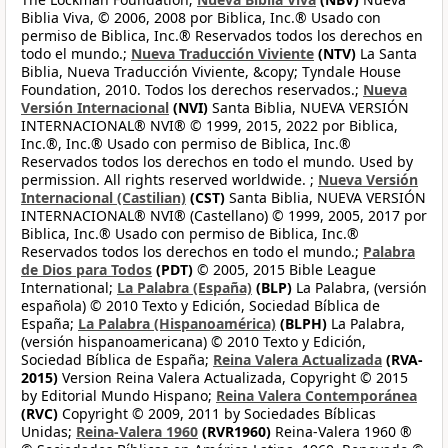
Biblia Viva, © 2006, 2008 por Biblica, Inc.® Usado con
permiso de Biblica, Inc.® Reservados todos los derechos en
todo el mundo.;
Nueva Traducción Viviente
(NTV)
La Santa
Biblia, Nueva Traducción Viviente, &copy; Tyndale House
Foundation, 2010. Todos los derechos reservados.;
Nueva
Versión Internacional
(NVI)
Santa Biblia, NUEVA VERSIÓN
INTERNACIONAL® NVI® © 1999, 2015, 2022 por Biblica,
Inc.®, Inc.® Usado con permiso de Biblica, Inc.®
Reservados todos los derechos en todo el mundo. Used by
permission. All rights reserved worldwide. ;
Nueva Versión
Internacional (Castilian)
(CST)
Santa Biblia, NUEVA VERSIÓN
INTERNACIONAL® NVI® (Castellano) © 1999, 2005, 2017 por
Biblica, Inc.® Usado con permiso de Biblica, Inc.®
Reservados todos los derechos en todo el mundo.;
Palabra
de Dios para Todos
(PDT)
© 2005, 2015 Bible League
International;
La Palabra (España)
(BLP)
La Palabra, (versión
española) © 2010 Texto y Edición, Sociedad Bíblica de
España;
La Palabra (Hispanoamérica)
(BLPH)
La Palabra,
(versión hispanoamericana) © 2010 Texto y Edición,
Sociedad Bíblica de España;
Reina Valera Actualizada
(RVA-
2015)
Version Reina Valera Actualizada, Copyright © 2015
by Editorial Mundo Hispano;
Reina Valera Contemporánea
(RVC)
Copyright © 2009, 2011 by Sociedades Bíblicas
Unidas;
Reina-Valera 1960
(RVR1960)
Reina-Valera 1960 ®