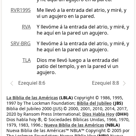
RVR1995
Me llevó a la entrada del atrio, y miré, y
vi un agujero en la pared.
RVA
Y llevóme á la entrada del atrio, y miré, y
he aquí en la pared un agujero.
SRV-BRG
Y llevóme á la entrada del atrio, y miré, y
he aquí en la pared un agujero.
TLA
Dios me llevó luego a la entrada del
patio del templo, y en la pared vi un
agujero.
Ezequiel 8:6
Ezequiel 8:8
La Biblia de las Américas
(LBLA)
Copyright © 1986, 1995,
1997 by The Lockman Foundation;
Biblia del Jubileo
(JBS)
Biblia del Jubileo 2000 (JUS) © 2000, 2001, 2010, 2014, 2017,
2020 by Ransom Press International;
Dios Habla Hoy
(DHH)
Dios habla hoy ®, © Sociedades Bíblicas Unidas, 1966, 1970,
1979, 1983, 1996.;
Nueva Biblia de las Américas
(NBLA)
Nueva Biblia de las Américas™ NBLA™ Copyright © 2005 por
The Lockman Foundation;
Nueva Biblia Viva
(NBV)
Nueva