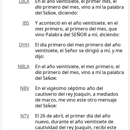
LBLA
En el año veintisiete, el primer
mes
, el
día
primero del mes, vino a mí la palabra
del
Señor
, diciendo:
JBS
Y aconteció en el año veintisiete, en el
mes
primero, al primero del mes, que
vino Palabra del SEÑOR a mí, diciendo:
DHH
El día primero del mes primero del año
veintisiete, el Señor se dirigió a mí, y me
dijo:
NBLA
En el año veintisiete, el
mes
primero, el
día
primero del mes, vino a mí la palabra
del
Señor
:
NBV
En el vigésimo séptimo año del
cautiverio del rey Joaquín, a mediados
de marzo, me vino este otro mensaje
del
Señor
:
NTV
El 26 de abril, el primer día del año
nuevo, durante el año veintisiete de
cautividad del rey Joaquín, recibí este