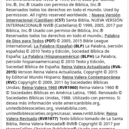
Inc.®, Inc.® Usado con permiso de Biblica, Inc.®
Reservados todos los derechos en todo el mundo. Used by
permission. All rights reserved worldwide. ;
Nueva Versión
Internacional (Castilian)
(CST)
Santa Biblia, NUEVA VERSIÓN
INTERNACIONAL® NVI® (Castellano) © 1999, 2005, 2017 por
Biblica, Inc.® Usado con permiso de Biblica, Inc.®
Reservados todos los derechos en todo el mundo.;
Palabra
de Dios para Todos
(PDT)
© 2005, 2015 Bible League
International;
La Palabra (España)
(BLP)
La Palabra, (versión
española) © 2010 Texto y Edición, Sociedad Bíblica de
España;
La Palabra (Hispanoamérica)
(BLPH)
La Palabra,
(versión hispanoamericana) © 2010 Texto y Edición,
Sociedad Bíblica de España;
Reina Valera Actualizada
(RVA-
2015)
Version Reina Valera Actualizada, Copyright © 2015
by Editorial Mundo Hispano;
Reina Valera Contemporánea
(RVC)
Copyright © 2009, 2011 by Sociedades Bíblicas
Unidas;
Reina-Valera 1960
(RVR1960)
Reina-Valera 1960 ®
© Sociedades Bíblicas en América Latina, 1960. Renovado ©
Sociedades Bíblicas Unidas, 1988. Utilizado con permiso. Si
desea más información visite americanbible.org,
unitedbiblesocieties.org, vivelabiblia.com,
unitedbiblesocieties.org/es/casa/, www.rvr60.bible;
Reina
Valera Revisada
(RVR1977)
Texto bíblico tomado de La Santa
Biblia, Reina Valera Revisada® RVR® Copyright © 2017 por
HarperCollins Christian Publishing® Usado con permiso.