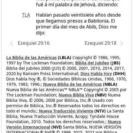
fué á mí palabra de Jehová, diciendo:
TLA
Habían pasado veintisiete años desde
que llegamos presos a Babilonia. El
primer día del mes de Abib, Dios me
dijo:
Ezequiel 29:16
Ezequiel 29:18
La Biblia de las Américas
(LBLA)
Copyright © 1986, 1995,
1997 by The Lockman Foundation;
Biblia del Jubileo
(JBS)
Biblia del Jubileo 2000 (JUS) © 2000, 2001, 2010, 2014, 2017,
2020 by Ransom Press International;
Dios Habla Hoy
(DHH)
Dios habla hoy ®, © Sociedades Bíblicas Unidas, 1966, 1970,
1979, 1983, 1996.;
Nueva Biblia de las Américas
(NBLA)
Nueva Biblia de las Américas™ NBLA™ Copyright © 2005 por
The Lockman Foundation;
Nueva Biblia Viva
(NBV)
Nueva
Biblia Viva, © 2006, 2008 por Biblica, Inc.® Usado con
permiso de Biblica, Inc.® Reservados todos los derechos en
todo el mundo.;
Nueva Traducción Viviente
(NTV)
La Santa
Biblia, Nueva Traducción Viviente, &copy; Tyndale House
Foundation, 2010. Todos los derechos reservados.;
Nueva
Versión Internacional
(NVI)
Santa Biblia, NUEVA VERSIÓN
INTERNACIONAL® NVI® © 1999, 2015, 2022 por Biblica,