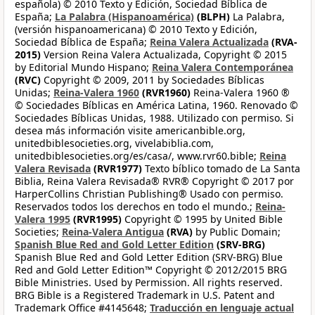
española) © 2010 Texto y Edición, Sociedad Bíblica de
España;
La Palabra (Hispanoamérica)
(BLPH)
La Palabra,
(versión hispanoamericana) © 2010 Texto y Edición,
Sociedad Bíblica de España;
Reina Valera Actualizada
(RVA-
2015)
Version Reina Valera Actualizada, Copyright © 2015
by Editorial Mundo Hispano;
Reina Valera Contemporánea
(RVC)
Copyright © 2009, 2011 by Sociedades Bíblicas
Unidas;
Reina-Valera 1960
(RVR1960)
Reina-Valera 1960 ®
© Sociedades Bíblicas en América Latina, 1960. Renovado ©
Sociedades Bíblicas Unidas, 1988. Utilizado con permiso. Si
desea más información visite americanbible.org,
unitedbiblesocieties.org, vivelabiblia.com,
unitedbiblesocieties.org/es/casa/, www.rvr60.bible;
Reina
Valera Revisada
(RVR1977)
Texto bíblico tomado de La Santa
Biblia, Reina Valera Revisada® RVR® Copyright © 2017 por
HarperCollins Christian Publishing® Usado con permiso.
Reservados todos los derechos en todo el mundo.;
Reina-
Valera 1995
(RVR1995)
Copyright © 1995 by United Bible
Societies;
Reina-Valera Antigua
(RVA)
by Public Domain;
Spanish Blue Red and Gold Letter Edition
(SRV-BRG)
Spanish Blue Red and Gold Letter Edition (SRV-BRG) Blue
Red and Gold Letter Edition™ Copyright © 2012/2015 BRG
Bible Ministries. Used by Permission. All rights reserved.
BRG Bible is a Registered Trademark in U.S. Patent and
Trademark Office #4145648;
Traducción en lenguaje actual