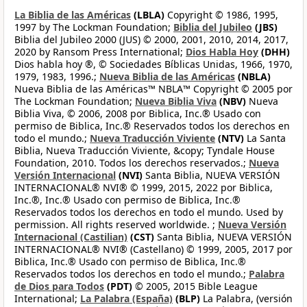
La Biblia de las Américas
(LBLA)
Copyright © 1986, 1995,
1997 by The Lockman Foundation;
Biblia del Jubileo
(JBS)
Biblia del Jubileo 2000 (JUS) © 2000, 2001, 2010, 2014, 2017,
2020 by Ransom Press International;
Dios Habla Hoy
(DHH)
Dios habla hoy ®, © Sociedades Bíblicas Unidas, 1966, 1970,
1979, 1983, 1996.;
Nueva Biblia de las Américas
(NBLA)
Nueva Biblia de las Américas™ NBLA™ Copyright © 2005 por
The Lockman Foundation;
Nueva Biblia Viva
(NBV)
Nueva
Biblia Viva, © 2006, 2008 por Biblica, Inc.® Usado con
permiso de Biblica, Inc.® Reservados todos los derechos en
todo el mundo.;
Nueva Traducción Viviente
(NTV)
La Santa
Biblia, Nueva Traducción Viviente, &copy; Tyndale House
Foundation, 2010. Todos los derechos reservados.;
Nueva
Versión Internacional
(NVI)
Santa Biblia, NUEVA VERSIÓN
INTERNACIONAL® NVI® © 1999, 2015, 2022 por Biblica,
Inc.®, Inc.® Usado con permiso de Biblica, Inc.®
Reservados todos los derechos en todo el mundo. Used by
permission. All rights reserved worldwide. ;
Nueva Versión
Internacional (Castilian)
(CST)
Santa Biblia, NUEVA VERSIÓN
INTERNACIONAL® NVI® (Castellano) © 1999, 2005, 2017 por
Biblica, Inc.® Usado con permiso de Biblica, Inc.®
Reservados todos los derechos en todo el mundo.;
Palabra
de Dios para Todos
(PDT)
© 2005, 2015 Bible League
International;
La Palabra (España)
(BLP)
La Palabra, (versión