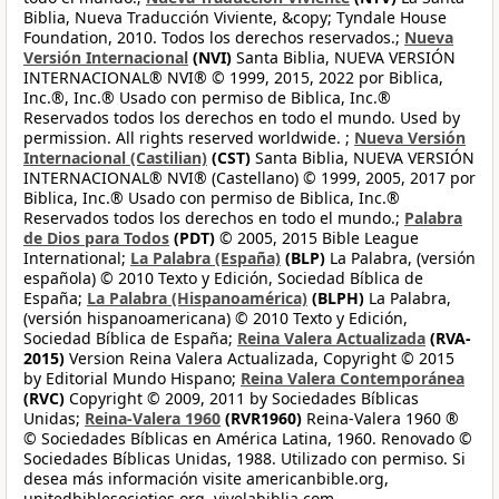
Biblia, Nueva Traducción Viviente, &copy; Tyndale House
Foundation, 2010. Todos los derechos reservados.;
Nueva
Versión Internacional
(NVI)
Santa Biblia, NUEVA VERSIÓN
INTERNACIONAL® NVI® © 1999, 2015, 2022 por Biblica,
Inc.®, Inc.® Usado con permiso de Biblica, Inc.®
Reservados todos los derechos en todo el mundo. Used by
permission. All rights reserved worldwide. ;
Nueva Versión
Internacional (Castilian)
(CST)
Santa Biblia, NUEVA VERSIÓN
INTERNACIONAL® NVI® (Castellano) © 1999, 2005, 2017 por
Biblica, Inc.® Usado con permiso de Biblica, Inc.®
Reservados todos los derechos en todo el mundo.;
Palabra
de Dios para Todos
(PDT)
© 2005, 2015 Bible League
International;
La Palabra (España)
(BLP)
La Palabra, (versión
española) © 2010 Texto y Edición, Sociedad Bíblica de
España;
La Palabra (Hispanoamérica)
(BLPH)
La Palabra,
(versión hispanoamericana) © 2010 Texto y Edición,
Sociedad Bíblica de España;
Reina Valera Actualizada
(RVA-
2015)
Version Reina Valera Actualizada, Copyright © 2015
by Editorial Mundo Hispano;
Reina Valera Contemporánea
(RVC)
Copyright © 2009, 2011 by Sociedades Bíblicas
Unidas;
Reina-Valera 1960
(RVR1960)
Reina-Valera 1960 ®
© Sociedades Bíblicas en América Latina, 1960. Renovado ©
Sociedades Bíblicas Unidas, 1988. Utilizado con permiso. Si
desea más información visite americanbible.org,
unitedbiblesocieties.org, vivelabiblia.com,