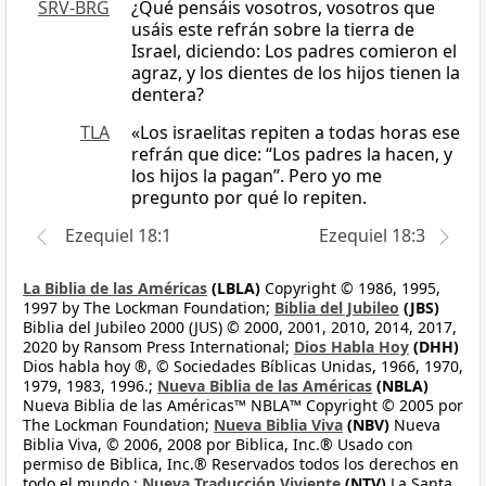
SRV-BRG
¿Qué pensáis vosotros, vosotros que
usáis este refrán sobre la tierra de
Israel, diciendo: Los padres comieron el
agraz, y los dientes de los hijos tienen la
dentera?
TLA
«Los israelitas repiten a todas horas ese
refrán que dice: “Los padres la hacen, y
los hijos la pagan”. Pero yo me
pregunto por qué lo repiten.
Ezequiel 18:1
Ezequiel 18:3
La Biblia de las Américas
(LBLA)
Copyright © 1986, 1995,
1997 by The Lockman Foundation;
Biblia del Jubileo
(JBS)
Biblia del Jubileo 2000 (JUS) © 2000, 2001, 2010, 2014, 2017,
2020 by Ransom Press International;
Dios Habla Hoy
(DHH)
Dios habla hoy ®, © Sociedades Bíblicas Unidas, 1966, 1970,
1979, 1983, 1996.;
Nueva Biblia de las Américas
(NBLA)
Nueva Biblia de las Américas™ NBLA™ Copyright © 2005 por
The Lockman Foundation;
Nueva Biblia Viva
(NBV)
Nueva
Biblia Viva, © 2006, 2008 por Biblica, Inc.® Usado con
permiso de Biblica, Inc.® Reservados todos los derechos en
todo el mundo.;
Nueva Traducción Viviente
(NTV)
La Santa