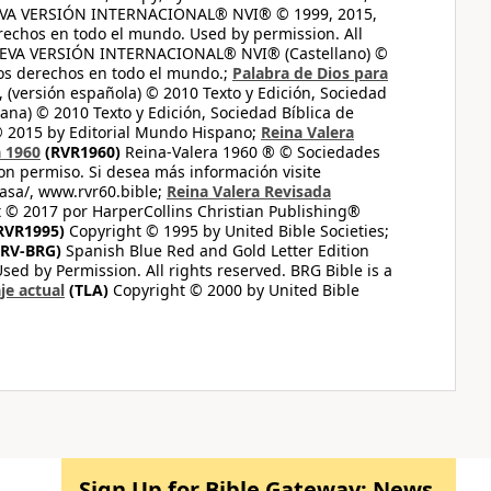
UEVA VERSIÓN INTERNACIONAL® NVI® © 1999, 2015,
erechos en todo el mundo. Used by permission. All
UEVA VERSIÓN INTERNACIONAL® NVI® (Castellano) ©
los derechos en todo el mundo.;
Palabra de Dios para
 (versión española) © 2010 Texto y Edición, Sociedad
ana) © 2010 Texto y Edición, Sociedad Bíblica de
© 2015 by Editorial Mundo Hispano;
Reina Valera
a 1960
(RVR1960)
Reina-Valera 1960 ® © Sociedades
on permiso. Si desea más información visite
casa/, www.rvr60.bible;
Reina Valera Revisada
 © 2017 por HarperCollins Christian Publishing®
RVR1995)
Copyright © 1995 by United Bible Societies;
RV-BRG)
Spanish Blue Red and Gold Letter Edition
ed by Permission. All rights reserved. BRG Bible is a
je actual
(TLA)
Copyright © 2000 by United Bible
Sign Up for Bible Gateway: News