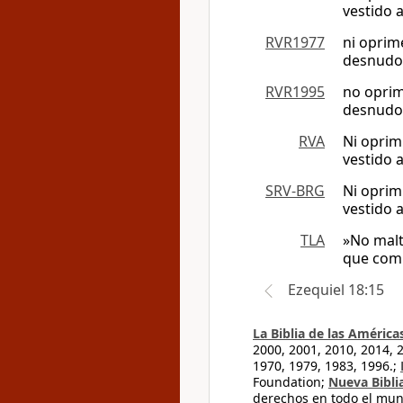
vestido 
RVR1977
ni oprim
desnudo
RVR1995
no oprim
desnudo
RVA
Ni oprim
vestido 
SRV-BRG
Ni oprim
vestido 
TLA
»No malt
que comp
Ezequiel 18:15
La Biblia de las América
2000, 2001, 2010, 2014, 
1970, 1979, 1983, 1996.;
Foundation;
Nueva Bibli
derechos en todo el mu