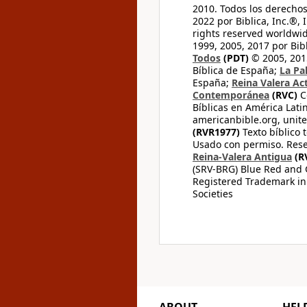
2010. Todos los derecho
2022 por Biblica, Inc.®,
rights reserved worldwid
1999, 2005, 2017 por Bib
Todos
(PDT)
© 2005, 2015
Bíblica de España;
La Pa
España;
Reina Valera Ac
Contemporánea
(RVC)
C
Bíblicas en América Lati
americanbible.org, unite
(RVR1977)
Texto bíblico 
Usado con permiso. Rese
Reina-Valera Antigua
(R
(SRV-BRG) Blue Red and G
Registered Trademark in
Societies