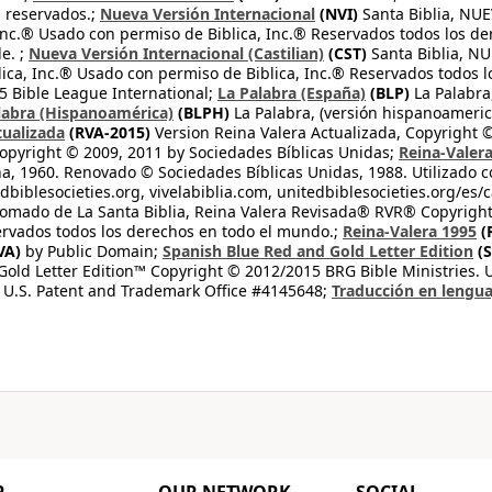
s reservados.;
Nueva Versión Internacional
(NVI)
Santa Biblia, N
 Inc.® Usado con permiso de Biblica, Inc.® Reservados todos los d
e. ;
Nueva Versión Internacional (Castilian)
(CST)
Santa Biblia, N
lica, Inc.® Usado con permiso de Biblica, Inc.® Reservados todos 
 Bible League International;
La Palabra (España)
(BLP)
La Palabra,
labra (Hispanoamérica)
(BLPH)
La Palabra, (versión hispanoameric
tualizada
(RVA-2015)
Version Reina Valera Actualizada, Copyright 
opyright © 2009, 2011 by Sociedades Bíblicas Unidas;
Reina-Valer
na, 1960. Renovado © Sociedades Bíblicas Unidas, 1988. Utilizado c
dbiblesocieties.org, vivelabiblia.com, unitedbiblesocieties.org/es/
tomado de La Santa Biblia, Reina Valera Revisada® RVR® Copyright
rvados todos los derechos en todo el mundo.;
Reina-Valera 1995
(
VA)
by Public Domain;
Spanish Blue Red and Gold Letter Edition
(S
old Letter Edition™ Copyright © 2012/2015 BRG Bible Ministries. Us
 U.S. Patent and Trademark Office #4145648;
Traducción en lengua