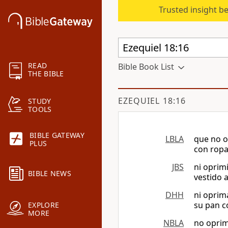
Trusted insight b
READ
Bible Book List
THE BIBLE
EZEQUIEL 18:16
STUDY
TOOLS
BIBLE GATEWAY
LBLA
que no o
PLUS
con ropa
JBS
ni oprim
BIBLE NEWS
vestido 
DHH
ni oprim
su pan c
EXPLORE
MORE
NBLA
no oprim