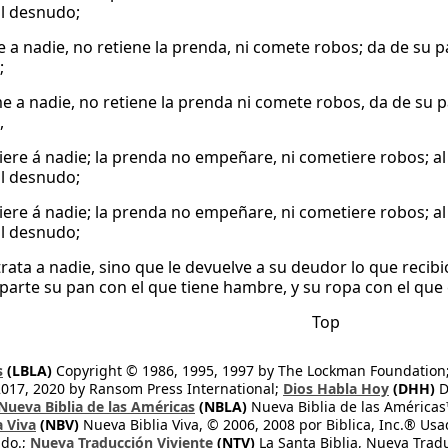
al desnudo;
e a nadie, no retiene la prenda, ni comete robos; da de su p
;
e a nadie, no retiene la prenda ni comete robos, da de su p
,
iere á nadie; la prenda no empeñare, ni cometiere robos; al
al desnudo;
iere á nadie; la prenda no empeñare, ni cometiere robos; al
al desnudo;
rata a nadie, sino que le devuelve a su deudor lo que recibi
arte su pan con el que tiene hambre, y su ropa con el que
Top
s
(LBLA)
Copyright © 1986, 1995, 1997 by The Lockman Foundation
2017, 2020 by Ransom Press International;
Dios Habla Hoy
(DHH)
D
Nueva Biblia de las Américas
(NBLA)
Nueva Biblia de las América
a Viva
(NBV)
Nueva Biblia Viva, © 2006, 2008 por Biblica, Inc.® Usa
ndo.;
Nueva Traducción Viviente
(NTV)
La Santa Biblia, Nueva Trad