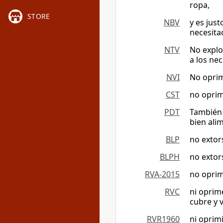
ropa,
STORE
NBV
y es just
necesita
NTV
No explo
a los nec
NVI
No oprim
CST
no oprim
PDT
También 
bien ali
BLP
no extor
BLPH
no extor
RVA-2015
no oprim
RVC
ni oprim
cubre y 
RVR1960
ni oprim