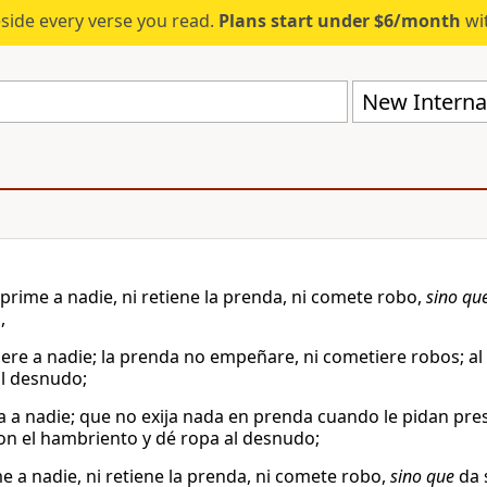
eside every verse you read.
Plans start under $6/month
wit
New Internat
prime a nadie, ni retiene la prenda, ni comete robo,
sino qu
,
iere a nadie; la prenda no empeñare, ni cometiere robos; al
al desnudo;
a a nadie; que no exija nada en prenda cuando le pidan pre
on el hambriento y dé ropa al desnudo;
e a nadie, ni retiene la prenda, ni comete robo,
sino que
da 