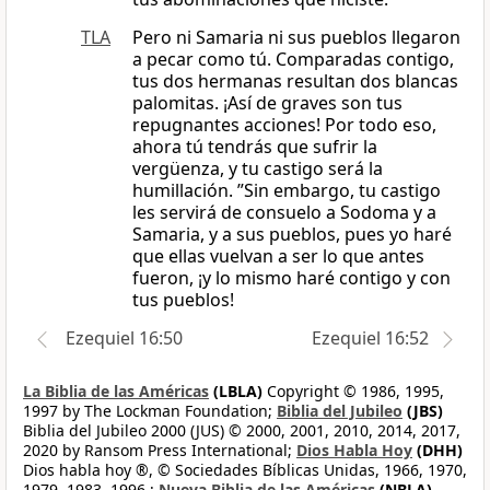
TLA
Pero ni Samaria ni sus pueblos llegaron
a pecar como tú. Comparadas contigo,
tus dos hermanas resultan dos blancas
palomitas. ¡Así de graves son tus
repugnantes acciones! Por todo eso,
ahora tú tendrás que sufrir la
vergüenza, y tu castigo será la
humillación. ”Sin embargo, tu castigo
les servirá de consuelo a Sodoma y a
Samaria, y a sus pueblos, pues yo haré
que ellas vuelvan a ser lo que antes
fueron, ¡y lo mismo haré contigo y con
tus pueblos!
Ezequiel 16:50
Ezequiel 16:52
La Biblia de las Américas
(LBLA)
Copyright © 1986, 1995,
1997 by The Lockman Foundation;
Biblia del Jubileo
(JBS)
Biblia del Jubileo 2000 (JUS) © 2000, 2001, 2010, 2014, 2017,
2020 by Ransom Press International;
Dios Habla Hoy
(DHH)
Dios habla hoy ®, © Sociedades Bíblicas Unidas, 1966, 1970,
1979, 1983, 1996.;
Nueva Biblia de las Américas
(NBLA)