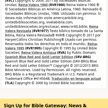
(RVC)
Copyright © 2009, 2011 by Sociedades Bíblicas
Unidas;
Reina-Valera 1960
(RVR1960)
Reina-Valera 1960 ®
© Sociedades Bíblicas en América Latina, 1960. Renovado ©
Sociedades Bíblicas Unidas, 1988. Utilizado con permiso. Si
desea más información visite americanbible.org,
unitedbiblesocieties.org, vivelabiblia.com,
unitedbiblesocieties.org/es/casa/, www.rvr60.bible;
Reina
Valera Revisada
(RVR1977)
Texto bíblico tomado de La Santa
Biblia, Reina Valera Revisada® RVR® Copyright © 2017 por
HarperCollins Christian Publishing® Usado con permiso.
Reservados todos los derechos en todo el mundo.;
Reina-
Valera 1995
(RVR1995)
Copyright © 1995 by United Bible
Societies;
Reina-Valera Antigua
(RVA)
by Public Domain;
Spanish Blue Red and Gold Letter Edition
(SRV-BRG)
Spanish Blue Red and Gold Letter Edition (SRV-BRG) Blue
Red and Gold Letter Edition™ Copyright © 2012/2015 BRG
Bible Ministries. Used by Permission. All rights reserved.
BRG Bible is a Registered Trademark in U.S. Patent and
Trademark Office #4145648;
Traducción en lenguaje actual
(TLA)
Copyright © 2000 by United Bible Societies
Sign Up for Bible Gateway: News &