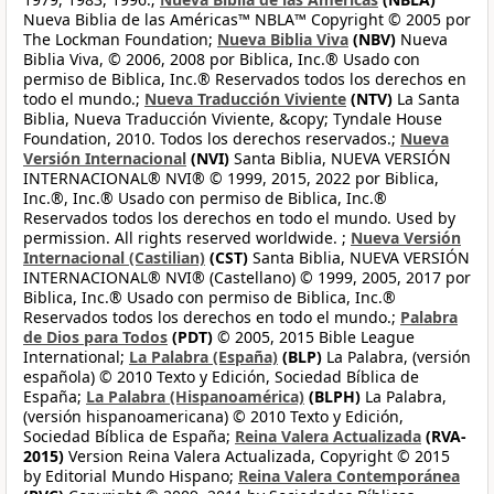
Nueva Biblia de las Américas™ NBLA™ Copyright © 2005 por
The Lockman Foundation;
Nueva Biblia Viva
(NBV)
Nueva
Biblia Viva, © 2006, 2008 por Biblica, Inc.® Usado con
permiso de Biblica, Inc.® Reservados todos los derechos en
todo el mundo.;
Nueva Traducción Viviente
(NTV)
La Santa
Biblia, Nueva Traducción Viviente, &copy; Tyndale House
Foundation, 2010. Todos los derechos reservados.;
Nueva
Versión Internacional
(NVI)
Santa Biblia, NUEVA VERSIÓN
INTERNACIONAL® NVI® © 1999, 2015, 2022 por Biblica,
Inc.®, Inc.® Usado con permiso de Biblica, Inc.®
Reservados todos los derechos en todo el mundo. Used by
permission. All rights reserved worldwide. ;
Nueva Versión
Internacional (Castilian)
(CST)
Santa Biblia, NUEVA VERSIÓN
INTERNACIONAL® NVI® (Castellano) © 1999, 2005, 2017 por
Biblica, Inc.® Usado con permiso de Biblica, Inc.®
Reservados todos los derechos en todo el mundo.;
Palabra
de Dios para Todos
(PDT)
© 2005, 2015 Bible League
International;
La Palabra (España)
(BLP)
La Palabra, (versión
española) © 2010 Texto y Edición, Sociedad Bíblica de
España;
La Palabra (Hispanoamérica)
(BLPH)
La Palabra,
(versión hispanoamericana) © 2010 Texto y Edición,
Sociedad Bíblica de España;
Reina Valera Actualizada
(RVA-
2015)
Version Reina Valera Actualizada, Copyright © 2015
by Editorial Mundo Hispano;
Reina Valera Contemporánea