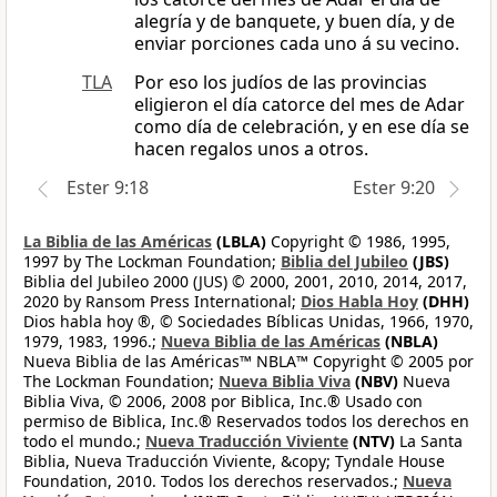
alegría y de banquete, y buen día, y de
enviar porciones cada uno á su vecino.
TLA
Por eso los judíos de las provincias
eligieron el día catorce del mes de Adar
como día de celebración, y en ese día se
hacen regalos unos a otros.
Ester 9:18
Ester 9:20
La Biblia de las Américas
(LBLA)
Copyright © 1986, 1995,
1997 by The Lockman Foundation;
Biblia del Jubileo
(JBS)
Biblia del Jubileo 2000 (JUS) © 2000, 2001, 2010, 2014, 2017,
2020 by Ransom Press International;
Dios Habla Hoy
(DHH)
Dios habla hoy ®, © Sociedades Bíblicas Unidas, 1966, 1970,
1979, 1983, 1996.;
Nueva Biblia de las Américas
(NBLA)
Nueva Biblia de las Américas™ NBLA™ Copyright © 2005 por
The Lockman Foundation;
Nueva Biblia Viva
(NBV)
Nueva
Biblia Viva, © 2006, 2008 por Biblica, Inc.® Usado con
permiso de Biblica, Inc.® Reservados todos los derechos en
todo el mundo.;
Nueva Traducción Viviente
(NTV)
La Santa
Biblia, Nueva Traducción Viviente, &copy; Tyndale House
Foundation, 2010. Todos los derechos reservados.;
Nueva