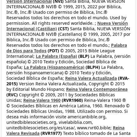
Versión Internacional
(NVI)
Santa Biblia, NUEVA VERSIÓN
INTERNACIONAL® NVI® © 1999, 2015, 2022 por Biblica,
Inc.®, Inc.® Usado con permiso de Biblica, Inc.®
Reservados todos los derechos en todo el mundo. Used by
permission. All rights reserved worldwide. ;
Nueva Versión
Internacional (Castilian)
(CST)
Santa Biblia, NUEVA VERSIÓN
INTERNACIONAL® NVI® (Castellano) © 1999, 2005, 2017 por
Biblica, Inc.® Usado con permiso de Biblica, Inc.®
Reservados todos los derechos en todo el mundo.;
Palabra
de Dios para Todos
(PDT)
© 2005, 2015 Bible League
International;
La Palabra (España)
(BLP)
La Palabra, (versión
española) © 2010 Texto y Edición, Sociedad Bíblica de
España;
La Palabra (Hispanoamérica)
(BLPH)
La Palabra,
(versión hispanoamericana) © 2010 Texto y Edición,
Sociedad Bíblica de España;
Reina Valera Actualizada
(RVA-
2015)
Version Reina Valera Actualizada, Copyright © 2015
by Editorial Mundo Hispano;
Reina Valera Contemporánea
(RVC)
Copyright © 2009, 2011 by Sociedades Bíblicas
Unidas;
Reina-Valera 1960
(RVR1960)
Reina-Valera 1960 ®
© Sociedades Bíblicas en América Latina, 1960. Renovado ©
Sociedades Bíblicas Unidas, 1988. Utilizado con permiso. Si
desea más información visite americanbible.org,
unitedbiblesocieties.org, vivelabiblia.com,
unitedbiblesocieties.org/es/casa/, www.rvr60.bible;
Reina
Valera Revisada
(RVR1977)
Texto bíblico tomado de La Santa