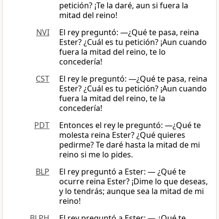
petición? ¡Te la daré, aun si fuera la
mitad del reino!
NVI
El rey preguntó: —¿Qué te pasa, reina
Ester? ¿Cuál es tu petición? ¡Aun cuando
fuera la mitad del reino, te lo
concedería!
CST
El rey le preguntó: ―¿Qué te pasa, reina
Ester? ¿Cuál es tu petición? ¡Aun cuando
fuera la mitad del reino, te la
concedería!
PDT
Entonces el rey le preguntó: —¿Qué te
molesta reina Ester? ¿Qué quieres
pedirme? Te daré hasta la mitad de mi
reino si me lo pides.
BLP
El rey preguntó a Ester: — ¿Qué te
ocurre reina Ester? ¡Dime lo que deseas,
y lo tendrás; aunque sea la mitad de mi
reino!
BLPH
El rey preguntó a Ester: — ¿Qué te