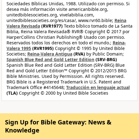
Sociedades Bíblicas Unidas, 1988. Utilizado con permiso. Si
desea más información visite americanbible.org,
unitedbiblesocieties.org, vivelabiblia.com,
unitedbiblesocieties.org/es/casa/, www.rvr60.bible;
Reina
Valera Revisada
(RVR1977)
Texto bíblico tomado de La Santa
Biblia, Reina Valera Revisada® RVR® Copyright © 2017 por
HarperCollins Christian Publishing® Usado con permiso.
Reservados todos los derechos en todo el mundo.;
Reina-
Valera 1995
(RVR1995)
Copyright © 1995 by United Bible
Societies;
Reina-Valera Antigua
(RVA)
by Public Domain;
Spanish Blue Red and Gold Letter Edition
(SRV-BRG)
Spanish Blue Red and Gold Letter Edition (SRV-BRG) Blue
Red and Gold Letter Edition™ Copyright © 2012/2015 BRG
Bible Ministries. Used by Permission. All rights reserved.
BRG Bible is a Registered Trademark in U.S. Patent and
Trademark Office #4145648;
Traducción en lenguaje actual
(TLA)
Copyright © 2000 by United Bible Societies
Sign Up for Bible Gateway: News &
Knowledge