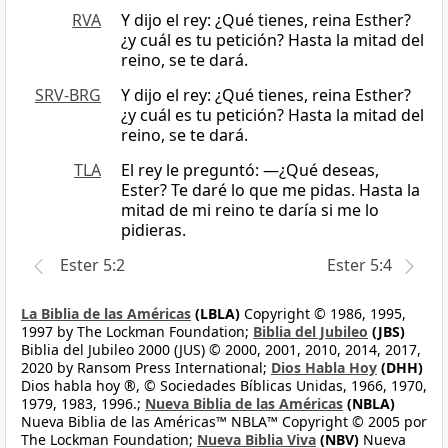
RVA
Y dijo el rey: ¿Qué tienes, reina Esther?
¿y cuál es tu petición? Hasta la mitad del
reino, se te dará.
SRV-BRG
Y dijo el rey: ¿Qué tienes, reina Esther?
¿y cuál es tu petición? Hasta la mitad del
reino, se te dará.
TLA
El rey le preguntó: —¿Qué deseas,
Ester? Te daré lo que me pidas. Hasta la
mitad de mi reino te daría si me lo
pidieras.
Ester 5:2
Ester 5:4
La Biblia de las Américas
(LBLA)
Copyright © 1986, 1995,
1997 by The Lockman Foundation;
Biblia del Jubileo
(JBS)
Biblia del Jubileo 2000 (JUS) © 2000, 2001, 2010, 2014, 2017,
2020 by Ransom Press International;
Dios Habla Hoy
(DHH)
Dios habla hoy ®, © Sociedades Bíblicas Unidas, 1966, 1970,
1979, 1983, 1996.;
Nueva Biblia de las Américas
(NBLA)
Nueva Biblia de las Américas™ NBLA™ Copyright © 2005 por
The Lockman Foundation;
Nueva Biblia Viva
(NBV)
Nueva