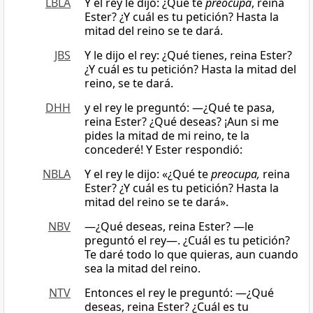
LBLA
Y el rey le dijo: ¿Qué te
preocupa
, reina
Ester? ¿Y cuál es tu petición? Hasta la
mitad del reino se te dará.
JBS
Y le dijo el rey: ¿Qué tienes, reina Ester?
¿Y cuál es tu petición? Hasta la mitad del
reino, se te dará.
DHH
y el rey le preguntó: —¿Qué te pasa,
reina Ester? ¿Qué deseas? ¡Aun si me
pides la mitad de mi reino, te la
concederé! Y Ester respondió:
NBLA
Y el rey le dijo: «¿Qué te
preocupa,
reina
Ester? ¿Y cuál es tu petición? Hasta la
mitad del reino se te dará».
NBV
―¿Qué deseas, reina Ester? —le
preguntó el rey—. ¿Cuál es tu petición?
Te daré todo lo que quieras, aun cuando
sea la mitad del reino.
NTV
Entonces el rey le preguntó: —¿Qué
deseas, reina Ester? ¿Cuál es tu