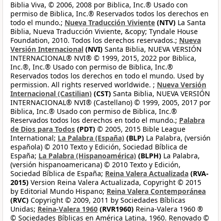
Biblia Viva, © 2006, 2008 por Biblica, Inc.® Usado con
permiso de Biblica, Inc.® Reservados todos los derechos en
todo el mundo.;
Nueva Traducción Viviente
(NTV)
La Santa
Biblia, Nueva Traducción Viviente, &copy; Tyndale House
Foundation, 2010. Todos los derechos reservados.;
Nueva
Versión Internacional
(NVI)
Santa Biblia, NUEVA VERSIÓN
INTERNACIONAL® NVI® © 1999, 2015, 2022 por Biblica,
Inc.®, Inc.® Usado con permiso de Biblica, Inc.®
Reservados todos los derechos en todo el mundo. Used by
permission. All rights reserved worldwide. ;
Nueva Versión
Internacional (Castilian)
(CST)
Santa Biblia, NUEVA VERSIÓN
INTERNACIONAL® NVI® (Castellano) © 1999, 2005, 2017 por
Biblica, Inc.® Usado con permiso de Biblica, Inc.®
Reservados todos los derechos en todo el mundo.;
Palabra
de Dios para Todos
(PDT)
© 2005, 2015 Bible League
International;
La Palabra (España)
(BLP)
La Palabra, (versión
española) © 2010 Texto y Edición, Sociedad Bíblica de
España;
La Palabra (Hispanoamérica)
(BLPH)
La Palabra,
(versión hispanoamericana) © 2010 Texto y Edición,
Sociedad Bíblica de España;
Reina Valera Actualizada
(RVA-
2015)
Version Reina Valera Actualizada, Copyright © 2015
by Editorial Mundo Hispano;
Reina Valera Contemporánea
(RVC)
Copyright © 2009, 2011 by Sociedades Bíblicas
Unidas;
Reina-Valera 1960
(RVR1960)
Reina-Valera 1960 ®
© Sociedades Bíblicas en América Latina, 1960. Renovado ©