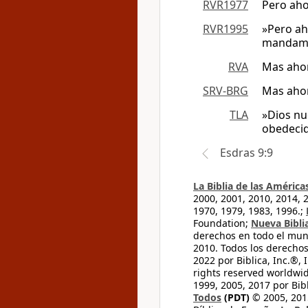
RVR1977
Pero aho
RVR1995
»Pero ah
mandam
RVA
Mas ahor
SRV-BRG
Mas ahor
TLA
»Dios nu
obedecid
Esdras 9:9
La Biblia de las América
2000, 2001, 2010, 2014, 
1970, 1979, 1983, 1996.;
Foundation;
Nueva Bibli
derechos en todo el mu
2010. Todos los derecho
2022 por Biblica, Inc.®,
rights reserved worldwid
1999, 2005, 2017 por Bib
Todos
(PDT)
© 2005, 2015