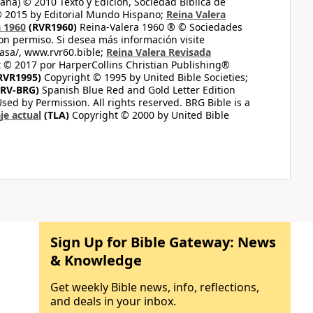
ana) © 2010 Texto y Edición, Sociedad Bíblica de
© 2015 by Editorial Mundo Hispano;
Reina Valera
a 1960
(RVR1960)
Reina-Valera 1960 ® © Sociedades
on permiso. Si desea más información visite
casa/, www.rvr60.bible;
Reina Valera Revisada
 © 2017 por HarperCollins Christian Publishing®
RVR1995)
Copyright © 1995 by United Bible Societies;
RV-BRG)
Spanish Blue Red and Gold Letter Edition
ed by Permission. All rights reserved. BRG Bible is a
je actual
(TLA)
Copyright © 2000 by United Bible
Sign Up for Bible Gateway: News
& Knowledge
Get weekly Bible news, info, reflections,
and deals in your inbox.