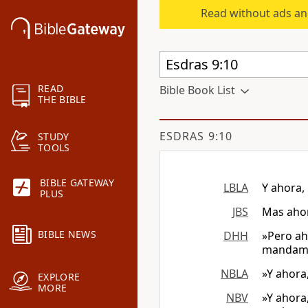
Read without ads an
READ
Bible Book List
THE BIBLE
ESDRAS 9:10
STUDY
TOOLS
BIBLE GATEWAY
LBLA
Y ahora,
PLUS
JBS
Mas ahor
BIBLE NEWS
DHH
»Pero ah
mandam
NBLA
»Y ahora
EXPLORE
MORE
NBV
»Y ahora