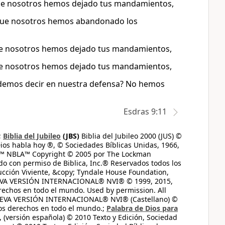
que nosotros hemos dejado tus mandamientos,
rque nosotros hemos abandonado los
ue nosotros hemos dejado tus mandamientos,
ue nosotros hemos dejado tus mandamientos,
odemos decir en nuestra defensa? No hemos
Esdras 9:11
;
Biblia del Jubileo
(JBS)
Biblia del Jubileo 2000 (JUS) ©
ios habla hoy ®, © Sociedades Bíblicas Unidas, 1966,
s™ NBLA™ Copyright © 2005 por The Lockman
do con permiso de Biblica, Inc.® Reservados todos los
ucción Viviente, &copy; Tyndale House Foundation,
UEVA VERSIÓN INTERNACIONAL® NVI® © 1999, 2015,
erechos en todo el mundo. Used by permission. All
UEVA VERSIÓN INTERNACIONAL® NVI® (Castellano) ©
los derechos en todo el mundo.;
Palabra de Dios para
 (versión española) © 2010 Texto y Edición, Sociedad