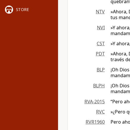
quebrant
STORE
NTV
»Ahora, 
tus man
NVI
»Y ahora
mandam
CST
»Y ahora
PDT
»Ahora, 
través de
BLP
¡Oh Dios
mandami
BLPH
¡Oh Dios
mandami
RVA-2015
“Pero ah
RVC
»¿Pero q
RVR1960
Pero aho