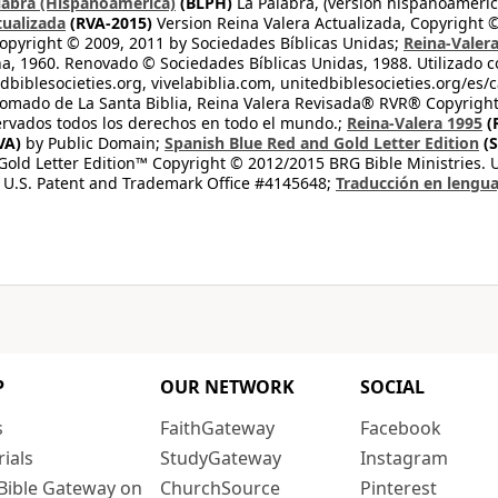
labra (Hispanoamérica)
(BLPH)
La Palabra, (versión hispanoameric
tualizada
(RVA-2015)
Version Reina Valera Actualizada, Copyright 
opyright © 2009, 2011 by Sociedades Bíblicas Unidas;
Reina-Valer
na, 1960. Renovado © Sociedades Bíblicas Unidas, 1988. Utilizado c
dbiblesocieties.org, vivelabiblia.com, unitedbiblesocieties.org/es/
tomado de La Santa Biblia, Reina Valera Revisada® RVR® Copyright
rvados todos los derechos en todo el mundo.;
Reina-Valera 1995
(
VA)
by Public Domain;
Spanish Blue Red and Gold Letter Edition
(S
old Letter Edition™ Copyright © 2012/2015 BRG Bible Ministries. Us
 U.S. Patent and Trademark Office #4145648;
Traducción en lengua
P
OUR NETWORK
SOCIAL
s
FaithGateway
Facebook
rials
StudyGateway
Instagram
Bible Gateway on
ChurchSource
Pinterest