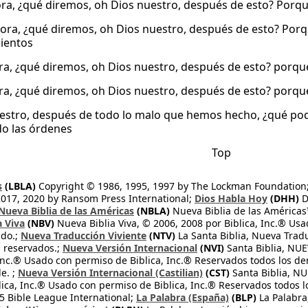
ra, ¿qué diremos, oh Dios nuestro, después de esto? Por
ora, ¿qué diremos, oh Dios nuestro, después de esto? Po
ientos
a, ¿qué diremos, oh Dios nuestro, después de esto? porq
a, ¿qué diremos, oh Dios nuestro, después de esto? porq
estro, después de todo lo malo que hemos hecho, ¿qué p
o las órdenes
Top
s
(LBLA)
Copyright © 1986, 1995, 1997 by The Lockman Foundation
2017, 2020 by Ransom Press International;
Dios Habla Hoy
(DHH)
D
Nueva Biblia de las Américas
(NBLA)
Nueva Biblia de las América
a Viva
(NBV)
Nueva Biblia Viva, © 2006, 2008 por Biblica, Inc.® Usa
ndo.;
Nueva Traducción Viviente
(NTV)
La Santa Biblia, Nueva Trad
s reservados.;
Nueva Versión Internacional
(NVI)
Santa Biblia, N
 Inc.® Usado con permiso de Biblica, Inc.® Reservados todos los d
e. ;
Nueva Versión Internacional (Castilian)
(CST)
Santa Biblia, N
lica, Inc.® Usado con permiso de Biblica, Inc.® Reservados todos 
 Bible League International;
La Palabra (España)
(BLP)
La Palabra,