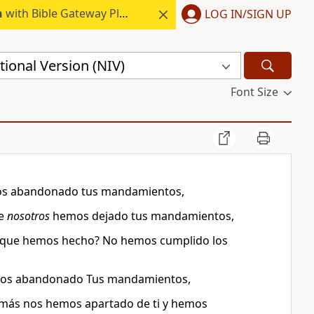
h
with Bible Gateway Plus.
LOG IN/SIGN UP
ional Version (NIV)
Font Size
mos abandonado tus mandamientos,
ue
nosotros
hemos dejado tus mandamientos,
o que hemos hecho? No hemos cumplido los
emos abandonado Tus mandamientos,
 más nos hemos apartado de ti y hemos