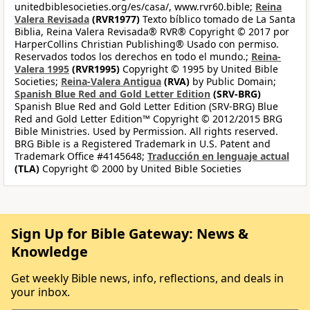
unitedbiblesocieties.org/es/casa/, www.rvr60.bible;
Reina
Valera Revisada
(RVR1977)
Texto bíblico tomado de La Santa
Biblia, Reina Valera Revisada® RVR® Copyright © 2017 por
HarperCollins Christian Publishing® Usado con permiso.
Reservados todos los derechos en todo el mundo.;
Reina-
Valera 1995
(RVR1995)
Copyright © 1995 by United Bible
Societies;
Reina-Valera Antigua
(RVA)
by Public Domain;
Spanish Blue Red and Gold Letter Edition
(SRV-BRG)
Spanish Blue Red and Gold Letter Edition (SRV-BRG) Blue
Red and Gold Letter Edition™ Copyright © 2012/2015 BRG
Bible Ministries. Used by Permission. All rights reserved.
BRG Bible is a Registered Trademark in U.S. Patent and
Trademark Office #4145648;
Traducción en lenguaje actual
(TLA)
Copyright © 2000 by United Bible Societies
Sign Up for Bible Gateway: News &
Knowledge
Get weekly Bible news, info, reflections, and deals in
your inbox.