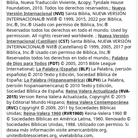
Biblia, Nueva Traducción Viviente, &copy; Tyndale House
Foundation, 2010. Todos los derechos reservados.;
Nueva
Versión Internacional
(NVI)
Santa Biblia, NUEVA VERSIÓN
INTERNACIONAL® NVI® © 1999, 2015, 2022 por Biblica,
Inc.®, Inc.® Usado con permiso de Biblica, Inc.®
Reservados todos los derechos en todo el mundo. Used by
permission. All rights reserved worldwide. ;
Nueva Versión
Internacional (Castilian)
(CST)
Santa Biblia, NUEVA VERSIÓN
INTERNACIONAL® NVI® (Castellano) © 1999, 2005, 2017 por
Biblica, Inc.® Usado con permiso de Biblica, Inc.®
Reservados todos los derechos en todo el mundo.;
Palabra
de Dios para Todos
(PDT)
© 2005, 2015 Bible League
International;
La Palabra (España)
(BLP)
La Palabra, (versión
española) © 2010 Texto y Edición, Sociedad Bíblica de
España;
La Palabra (Hispanoamérica)
(BLPH)
La Palabra,
(versión hispanoamericana) © 2010 Texto y Edición,
Sociedad Bíblica de España;
Reina Valera Actualizada
(RVA-
2015)
Version Reina Valera Actualizada, Copyright © 2015
by Editorial Mundo Hispano;
Reina Valera Contemporánea
(RVC)
Copyright © 2009, 2011 by Sociedades Bíblicas
Unidas;
Reina-Valera 1960
(RVR1960)
Reina-Valera 1960 ®
© Sociedades Bíblicas en América Latina, 1960. Renovado ©
Sociedades Bíblicas Unidas, 1988. Utilizado con permiso. Si
desea más información visite americanbible.org,
unitedbiblesocieties.org, vivelabiblia.com,