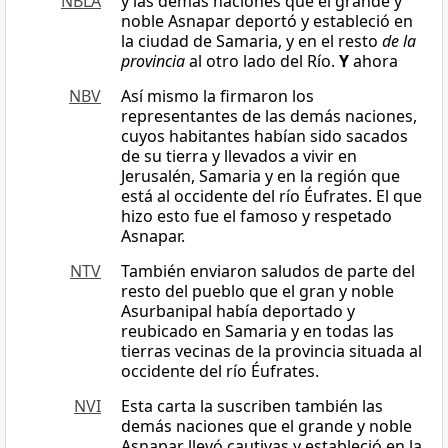
NBLA
y las demás naciones que el grande y
noble Asnapar deportó y estableció en
la ciudad de Samaria, y en el resto
de la
provincia
al otro lado del Río.
Y
ahora
NBV
Así mismo la firmaron los
representantes de las demás naciones,
cuyos habitantes habían sido sacados
de su tierra y llevados a vivir en
Jerusalén, Samaria y en la región que
está al occidente del río Éufrates. El que
hizo esto fue el famoso y respetado
Asnapar.
NTV
También enviaron saludos de parte del
resto del pueblo que el gran y noble
Asurbanipal había deportado y
reubicado en Samaria y en todas las
tierras vecinas de la provincia situada al
occidente del río Éufrates.
NVI
Esta carta la suscriben también las
demás naciones que el grande y noble
Asnapar llevó cautivas y estableció en la