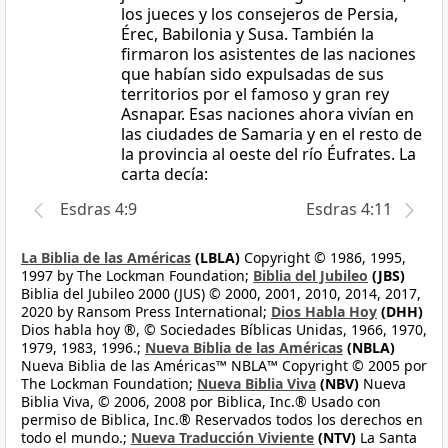
los jueces y los consejeros de Persia,
Érec, Babilonia y Susa. También la
firmaron los asistentes de las naciones
que habían sido expulsadas de sus
territorios por el famoso y gran rey
Asnapar. Esas naciones ahora vivían en
las ciudades de Samaria y en el resto de
la provincia al oeste del río Éufrates. La
carta decía:
Esdras 4:9
Esdras 4:11
La Biblia de las Américas
(LBLA)
Copyright © 1986, 1995,
1997 by The Lockman Foundation;
Biblia del Jubileo
(JBS)
Biblia del Jubileo 2000 (JUS) © 2000, 2001, 2010, 2014, 2017,
2020 by Ransom Press International;
Dios Habla Hoy
(DHH)
Dios habla hoy ®, © Sociedades Bíblicas Unidas, 1966, 1970,
1979, 1983, 1996.;
Nueva Biblia de las Américas
(NBLA)
Nueva Biblia de las Américas™ NBLA™ Copyright © 2005 por
The Lockman Foundation;
Nueva Biblia Viva
(NBV)
Nueva
Biblia Viva, © 2006, 2008 por Biblica, Inc.® Usado con
permiso de Biblica, Inc.® Reservados todos los derechos en
todo el mundo.;
Nueva Traducción Viviente
(NTV)
La Santa