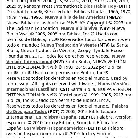
Biblia del Jubileo 2000 (JUS) © 2000, 2001, 2010, 2014, 2017,
2020 by Ransom Press International;
Dios Habla Hoy
(DHH)
Dios habla hoy ®, © Sociedades Bíblicas Unidas, 1966, 1970,
1979, 1983, 1996.;
Nueva Biblia de las Américas
(NBLA)
Nueva Biblia de las Américas™ NBLA™ Copyright © 2005 por
The Lockman Foundation;
Nueva Biblia Viva
(NBV)
Nueva
Biblia Viva, © 2006, 2008 por Biblica, Inc.® Usado con
permiso de Biblica, Inc.® Reservados todos los derechos en
todo el mundo.;
Nueva Traducción Viviente
(NTV)
La Santa
Biblia, Nueva Traducción Viviente, &copy; Tyndale House
Foundation, 2010. Todos los derechos reservados.;
Nueva
Versión Internacional
(NVI)
Santa Biblia, NUEVA VERSIÓN
INTERNACIONAL® NVI® © 1999, 2015, 2022 por Biblica,
Inc.®, Inc.® Usado con permiso de Biblica, Inc.®
Reservados todos los derechos en todo el mundo. Used by
permission. All rights reserved worldwide. ;
Nueva Versión
Internacional (Castilian)
(CST)
Santa Biblia, NUEVA VERSIÓN
INTERNACIONAL® NVI® (Castellano) © 1999, 2005, 2017 por
Biblica, Inc.® Usado con permiso de Biblica, Inc.®
Reservados todos los derechos en todo el mundo.;
Palabra
de Dios para Todos
(PDT)
© 2005, 2015 Bible League
International;
La Palabra (España)
(BLP)
La Palabra, (versión
española) © 2010 Texto y Edición, Sociedad Bíblica de
España;
La Palabra (Hispanoamérica)
(BLPH)
La Palabra,
(versión hispanoamericana) © 2010 Texto y Edición,