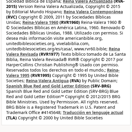
Sociedad Bíblica de España;
Reina Valera Actualizada
(RVA-
2015)
Version Reina Valera Actualizada, Copyright © 2015
by Editorial Mundo Hispano;
Reina Valera Contemporánea
(RVC)
Copyright © 2009, 2011 by Sociedades Bíblicas
Unidas;
Reina-Valera 1960
(RVR1960)
Reina-Valera 1960 ®
© Sociedades Bíblicas en América Latina, 1960. Renovado ©
Sociedades Bíblicas Unidas, 1988. Utilizado con permiso. Si
desea más información visite americanbible.org,
unitedbiblesocieties.org, vivelabiblia.com,
unitedbiblesocieties.org/es/casa/, www.rvr60.bible;
Reina
Valera Revisada
(RVR1977)
Texto bíblico tomado de La Santa
Biblia, Reina Valera Revisada® RVR® Copyright © 2017 por
HarperCollins Christian Publishing® Usado con permiso.
Reservados todos los derechos en todo el mundo.;
Reina-
Valera 1995
(RVR1995)
Copyright © 1995 by United Bible
Societies;
Reina-Valera Antigua
(RVA)
by Public Domain;
Spanish Blue Red and Gold Letter Edition
(SRV-BRG)
Spanish Blue Red and Gold Letter Edition (SRV-BRG) Blue
Red and Gold Letter Edition™ Copyright © 2012/2015 BRG
Bible Ministries. Used by Permission. All rights reserved.
BRG Bible is a Registered Trademark in U.S. Patent and
Trademark Office #4145648;
Traducción en lenguaje actual
(TLA)
Copyright © 2000 by United Bible Societies