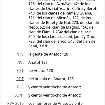
128; del clan de Azmávet, 42; de los
clanes de Quiriat Yearín, Cafira y Berot;
743; de los clanes de Ramá y Gueba,
621; del clan de Micmás, 122; de los
clanes de Betel y de Hai, 223; del clan de
Nebo, 52; del clan de Magbís, 156; del
clan de Elam, 1.254; del clan de Jarín,
320; de los clanes de Lod, Jadid y Ono,
725; del clan de Jericó, 345; del clan de
Sená, 3.630.
NTV
la gente de Anatot 128
NVI
Anatot 128
CST
de Anatot 128
PDT
del pueblo de Anatot, 128;
BLP
y ciento veintiocho de Anatot;
BLPH
y ciento veintiocho de Anatot;
RVA-2015
Los hombres de Anatot, ciento