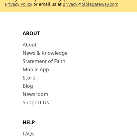
Privacy Policy
or email us at
privacy@biblegateway.com
.
ABOUT
About
News & Knowledge
Statement of Faith
Mobile App
Store
Blog
Newsroom
Support Us
HELP
FAQs