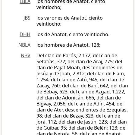
LBLA
los hombres de Anatot, ciento
veintiocho;
JBS
los varones de Anatot, ciento
veintiocho;
DHH
los de Anatot, ciento veintiocho.
NBLA
los hombres de Anatot, 128;
NBV
Del clan de Parós, 2.172; del clan de
Sefatías, 372; del clan de Araj, 775; del
clan de Pajat Moab, descendientes de
Jesúa y de Joab, 2.812; del clan de Elam,
1.254; del clan de Zatú, 945; del clan de
Zacay, 760; del clan de Baní, 642; del clan
de Bebay, 623; del clan de Azgad, 1.222;
del clan de Adonicán, 666; del clan de
Bigvay, 2.056; del clan de Adín, 454; del
clan de Ater, descendientes de Ezequías,
98; del clan de Bezay, 323; del clan de
Jorá, 112; del clan de Jasún, 223; del clan
de Guibar, 95; del clan de Belén; 123; del
clan de Netofa, 56; del clan de Anatot,