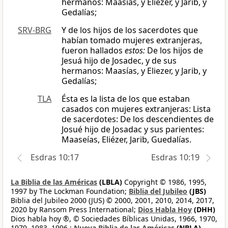
hermanos: Maasías, y Eliezer, y Jarib, y
Gedalías;
SRV-BRG
Y de los hijos de los sacerdotes que
habían tomado mujeres extranjeras,
fueron hallados
estos:
De los hijos de
Jesuá hijo de Josadec, y de sus
hermanos: Maasías, y Eliezer, y Jarib, y
Gedalías;
TLA
Ésta es la lista de los que estaban
casados con mujeres extranjeras: Lista
de sacerdotes: De los descendientes de
Josué hijo de Josadac y sus parientes:
Maaseías, Eliézer, Jarib, Guedalías.
Esdras 10:17
Esdras 10:19
La Biblia de las Américas
(LBLA)
Copyright © 1986, 1995,
1997 by The Lockman Foundation;
Biblia del Jubileo
(JBS)
Biblia del Jubileo 2000 (JUS) © 2000, 2001, 2010, 2014, 2017,
2020 by Ransom Press International;
Dios Habla Hoy
(DHH)
Dios habla hoy ®, © Sociedades Bíblicas Unidas, 1966, 1970,
1979, 1983, 1996.;
Nueva Biblia de las Américas
(NBLA)