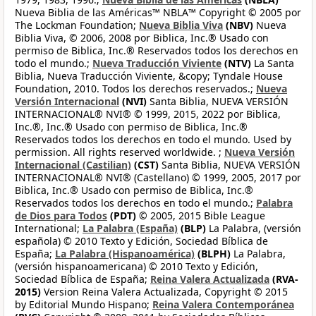
Nueva Biblia de las Américas™ NBLA™ Copyright © 2005 por
The Lockman Foundation;
Nueva Biblia Viva
(NBV)
Nueva
Biblia Viva, © 2006, 2008 por Biblica, Inc.® Usado con
permiso de Biblica, Inc.® Reservados todos los derechos en
todo el mundo.;
Nueva Traducción Viviente
(NTV)
La Santa
Biblia, Nueva Traducción Viviente, &copy; Tyndale House
Foundation, 2010. Todos los derechos reservados.;
Nueva
Versión Internacional
(NVI)
Santa Biblia, NUEVA VERSIÓN
INTERNACIONAL® NVI® © 1999, 2015, 2022 por Biblica,
Inc.®, Inc.® Usado con permiso de Biblica, Inc.®
Reservados todos los derechos en todo el mundo. Used by
permission. All rights reserved worldwide. ;
Nueva Versión
Internacional (Castilian)
(CST)
Santa Biblia, NUEVA VERSIÓN
INTERNACIONAL® NVI® (Castellano) © 1999, 2005, 2017 por
Biblica, Inc.® Usado con permiso de Biblica, Inc.®
Reservados todos los derechos en todo el mundo.;
Palabra
de Dios para Todos
(PDT)
© 2005, 2015 Bible League
International;
La Palabra (España)
(BLP)
La Palabra, (versión
española) © 2010 Texto y Edición, Sociedad Bíblica de
España;
La Palabra (Hispanoamérica)
(BLPH)
La Palabra,
(versión hispanoamericana) © 2010 Texto y Edición,
Sociedad Bíblica de España;
Reina Valera Actualizada
(RVA-
2015)
Version Reina Valera Actualizada, Copyright © 2015
by Editorial Mundo Hispano;
Reina Valera Contemporánea