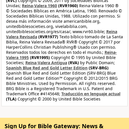
(RVC)
Copyright © 2009, 2011 by Sociedades Bíblicas
Unidas;
Reina-Valera 1960
(RVR1960)
Reina-Valera 1960 ®
© Sociedades Bíblicas en América Latina, 1960. Renovado ©
Sociedades Bíblicas Unidas, 1988. Utilizado con permiso. Si
desea más información visite americanbible.org,
unitedbiblesocieties.org, vivelabiblia.com,
unitedbiblesocieties.org/es/casa/, www.rvr60.bible;
Reina
Valera Revisada
(RVR1977)
Texto bíblico tomado de La Santa
Biblia, Reina Valera Revisada® RVR® Copyright © 2017 por
HarperCollins Christian Publishing® Usado con permiso.
Reservados todos los derechos en todo el mundo.;
Reina-
Valera 1995
(RVR1995)
Copyright © 1995 by United Bible
Societies;
Reina-Valera Antigua
(RVA)
by Public Domain;
Spanish Blue Red and Gold Letter Edition
(SRV-BRG)
Spanish Blue Red and Gold Letter Edition (SRV-BRG) Blue
Red and Gold Letter Edition™ Copyright © 2012/2015 BRG
Bible Ministries. Used by Permission. All rights reserved.
BRG Bible is a Registered Trademark in U.S. Patent and
Trademark Office #4145648;
Traducción en lenguaje actual
(TLA)
Copyright © 2000 by United Bible Societies
Sign Up for Bible Gateway: News &