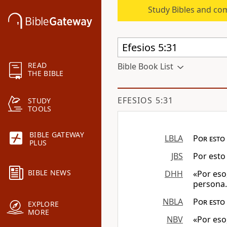
Study Bibles and co
READ
Bible Book List
THE BIBLE
EFESIOS 5:31
STUDY
TOOLS
BIBLE GATEWAY
LBLA
Por esto 
PLUS
JBS
Por esto
BIBLE NEWS
DHH
«Por eso
persona.
NBLA
Por esto 
EXPLORE
MORE
NBV
«Por eso