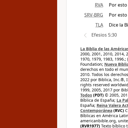
RVA
Por esto
SRV-BRG
Por esto
TLA
Dice la 
Efesios 5:30
La Biblia de las América
2000, 2001, 2010, 2014, 
1970, 1979, 1983, 1996.;
Foundation;
Nueva Bibli
derechos en todo el mu
2010. Todos los derecho
2022 por Biblica, Inc.®,
rights reserved worldwid
1999, 2005, 2017 por Bib
Todos
(PDT)
© 2005, 2015
Bíblica de España;
La Pa
España;
Reina Valera Ac
Contemporánea
(RVC)
C
Bíblicas en América Lati
americanbible.org, unite
(RVR1977)
Texto bíblico 