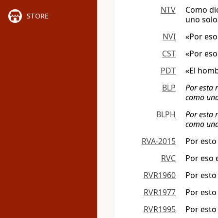
NTV
Como dic
STORE
uno solo
NVI
«Por eso
CST
«Por eso
PDT
«El homb
BLP
Por esta 
como una
BLPH
Por esta 
como una
RVA-2015
Por esto
RVC
Por eso e
RVR1960
Por esto
RVR1977
Por esto
RVR1995
Por esto