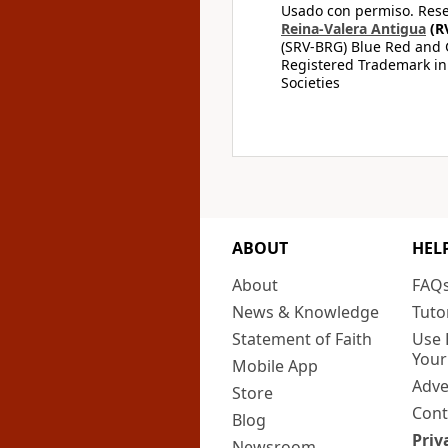
Usado con permiso. Rese
Reina-Valera Antigua
(R
(SRV-BRG) Blue Red and G
Registered Trademark in
Societies
ABOUT
HEL
About
FAQ
News & Knowledge
Tuto
Statement of Faith
Use 
Your
Mobile App
Adve
Store
Cont
Blog
Priv
Newsroom