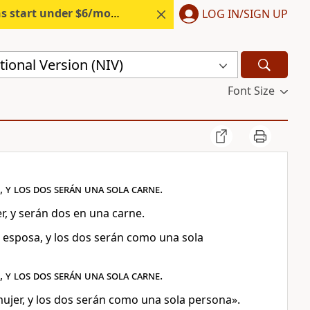
s start under $6/month.
Start free.
LOG IN/SIGN UP
ional Version (NIV)
Font Size
r, y los dos serán una sola carne
.
er, y serán dos en una carne.
u esposa, y los dos serán como una sola
,
y los dos serán una sola carne
.
mujer, y los dos serán como una sola persona».