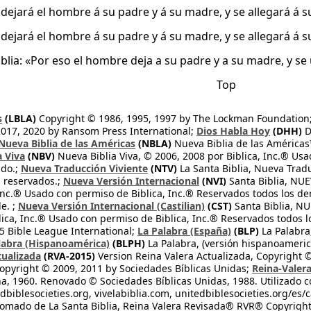
 dejará el hombre á su padre y á su madre, y se allegará á s
 dejará el hombre á su padre y á su madre, y se allegará á s
Biblia: «Por eso el hombre deja a su padre y a su madre, y s
Top
s
(LBLA)
Copyright © 1986, 1995, 1997 by The Lockman Foundation
2017, 2020 by Ransom Press International;
Dios Habla Hoy
(DHH)
D
Nueva Biblia de las Américas
(NBLA)
Nueva Biblia de las América
a Viva
(NBV)
Nueva Biblia Viva, © 2006, 2008 por Biblica, Inc.® Usa
ndo.;
Nueva Traducción Viviente
(NTV)
La Santa Biblia, Nueva Trad
s reservados.;
Nueva Versión Internacional
(NVI)
Santa Biblia, N
 Inc.® Usado con permiso de Biblica, Inc.® Reservados todos los d
e. ;
Nueva Versión Internacional (Castilian)
(CST)
Santa Biblia, N
lica, Inc.® Usado con permiso de Biblica, Inc.® Reservados todos 
 Bible League International;
La Palabra (España)
(BLP)
La Palabra,
labra (Hispanoamérica)
(BLPH)
La Palabra, (versión hispanoameric
tualizada
(RVA-2015)
Version Reina Valera Actualizada, Copyright 
opyright © 2009, 2011 by Sociedades Bíblicas Unidas;
Reina-Valer
na, 1960. Renovado © Sociedades Bíblicas Unidas, 1988. Utilizado c
dbiblesocieties.org, vivelabiblia.com, unitedbiblesocieties.org/es/
tomado de La Santa Biblia, Reina Valera Revisada® RVR® Copyright