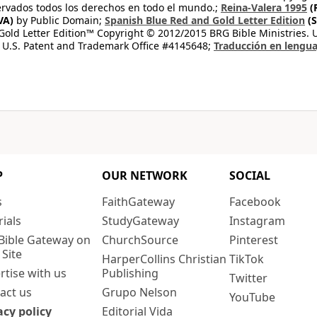
rvados todos los derechos en todo el mundo.;
Reina-Valera 1995
(
VA)
by Public Domain;
Spanish Blue Red and Gold Letter Edition
(S
old Letter Edition™ Copyright © 2012/2015 BRG Bible Ministries. Us
 U.S. Patent and Trademark Office #4145648;
Traducción en lengua
P
OUR NETWORK
SOCIAL
s
FaithGateway
Facebook
rials
StudyGateway
Instagram
Bible Gateway on
ChurchSource
Pinterest
 Site
HarperCollins Christian
TikTok
rtise with us
Publishing
Twitter
act us
Grupo Nelson
YouTube
acy policy
Editorial Vida