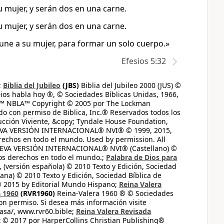
u mujer, y serán dos en una carne.
u mujer, y serán dos en una carne.
e une a su mujer, para formar un solo cuerpo.»
Efesios 5:32
;
Biblia del Jubileo
(JBS)
Biblia del Jubileo 2000 (JUS) ©
ios habla hoy ®, © Sociedades Bíblicas Unidas, 1966,
s™ NBLA™ Copyright © 2005 por The Lockman
do con permiso de Biblica, Inc.® Reservados todos los
ucción Viviente, &copy; Tyndale House Foundation,
UEVA VERSIÓN INTERNACIONAL® NVI® © 1999, 2015,
erechos en todo el mundo. Used by permission. All
UEVA VERSIÓN INTERNACIONAL® NVI® (Castellano) ©
los derechos en todo el mundo.;
Palabra de Dios para
 (versión española) © 2010 Texto y Edición, Sociedad
ana) © 2010 Texto y Edición, Sociedad Bíblica de
© 2015 by Editorial Mundo Hispano;
Reina Valera
a 1960
(RVR1960)
Reina-Valera 1960 ® © Sociedades
on permiso. Si desea más información visite
casa/, www.rvr60.bible;
Reina Valera Revisada
 © 2017 por HarperCollins Christian Publishing®