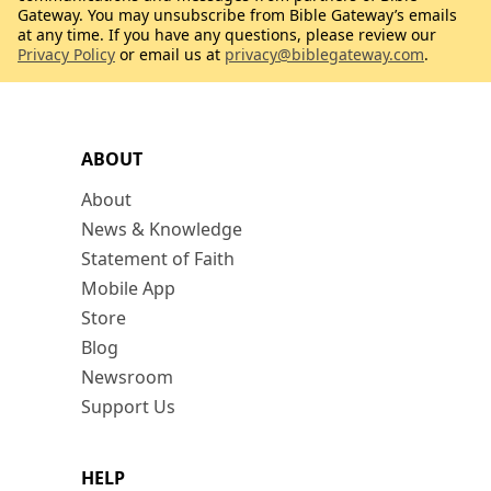
Gateway. You may unsubscribe from Bible Gateway’s emails
at any time. If you have any questions, please review our
Privacy Policy
or email us at
privacy@biblegateway.com
.
ABOUT
About
News & Knowledge
Statement of Faith
Mobile App
Store
Blog
Newsroom
Support Us
HELP