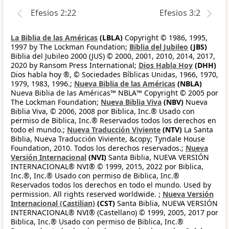
Efesios 2:22
Efesios 3:2
La Biblia de las Américas
(LBLA)
Copyright © 1986, 1995,
1997 by The Lockman Foundation;
Biblia del Jubileo
(JBS)
Biblia del Jubileo 2000 (JUS) © 2000, 2001, 2010, 2014, 2017,
2020 by Ransom Press International;
Dios Habla Hoy
(DHH)
Dios habla hoy ®, © Sociedades Bíblicas Unidas, 1966, 1970,
1979, 1983, 1996.;
Nueva Biblia de las Américas
(NBLA)
Nueva Biblia de las Américas™ NBLA™ Copyright © 2005 por
The Lockman Foundation;
Nueva Biblia Viva
(NBV)
Nueva
Biblia Viva, © 2006, 2008 por Biblica, Inc.® Usado con
permiso de Biblica, Inc.® Reservados todos los derechos en
todo el mundo.;
Nueva Traducción Viviente
(NTV)
La Santa
Biblia, Nueva Traducción Viviente, &copy; Tyndale House
Foundation, 2010. Todos los derechos reservados.;
Nueva
Versión Internacional
(NVI)
Santa Biblia, NUEVA VERSIÓN
INTERNACIONAL® NVI® © 1999, 2015, 2022 por Biblica,
Inc.®, Inc.® Usado con permiso de Biblica, Inc.®
Reservados todos los derechos en todo el mundo. Used by
permission. All rights reserved worldwide. ;
Nueva Versión
Internacional (Castilian)
(CST)
Santa Biblia, NUEVA VERSIÓN
INTERNACIONAL® NVI® (Castellano) © 1999, 2005, 2017 por
Biblica, Inc.® Usado con permiso de Biblica, Inc.®