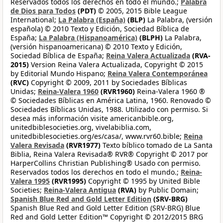
Reservados todos los derechos en todo el mundo.;
Palabra
de Dios para Todos
(PDT)
© 2005, 2015 Bible League
International;
La Palabra (España)
(BLP)
La Palabra, (versión
española) © 2010 Texto y Edición, Sociedad Bíblica de
España;
La Palabra (Hispanoamérica)
(BLPH)
La Palabra,
(versión hispanoamericana) © 2010 Texto y Edición,
Sociedad Bíblica de España;
Reina Valera Actualizada
(RVA-
2015)
Version Reina Valera Actualizada, Copyright © 2015
by Editorial Mundo Hispano;
Reina Valera Contemporánea
(RVC)
Copyright © 2009, 2011 by Sociedades Bíblicas
Unidas;
Reina-Valera 1960
(RVR1960)
Reina-Valera 1960 ®
© Sociedades Bíblicas en América Latina, 1960. Renovado ©
Sociedades Bíblicas Unidas, 1988. Utilizado con permiso. Si
desea más información visite americanbible.org,
unitedbiblesocieties.org, vivelabiblia.com,
unitedbiblesocieties.org/es/casa/, www.rvr60.bible;
Reina
Valera Revisada
(RVR1977)
Texto bíblico tomado de La Santa
Biblia, Reina Valera Revisada® RVR® Copyright © 2017 por
HarperCollins Christian Publishing® Usado con permiso.
Reservados todos los derechos en todo el mundo.;
Reina-
Valera 1995
(RVR1995)
Copyright © 1995 by United Bible
Societies;
Reina-Valera Antigua
(RVA)
by Public Domain;
Spanish Blue Red and Gold Letter Edition
(SRV-BRG)
Spanish Blue Red and Gold Letter Edition (SRV-BRG) Blue
Red and Gold Letter Edition™ Copyright © 2012/2015 BRG