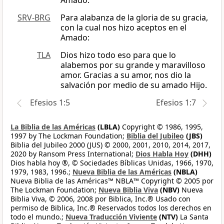
Amado:
SRV-BRG
Para alabanza de la gloria de su gracia,
con la cual nos hizo aceptos en el
Amado:
TLA
Dios hizo todo eso para que lo
alabemos por su grande y maravilloso
amor. Gracias a su amor, nos dio la
salvación por medio de su amado Hijo.
Efesios 1:5
Efesios 1:7
La Biblia de las Américas
(LBLA)
Copyright © 1986, 1995,
1997 by The Lockman Foundation;
Biblia del Jubileo
(JBS)
Biblia del Jubileo 2000 (JUS) © 2000, 2001, 2010, 2014, 2017,
2020 by Ransom Press International;
Dios Habla Hoy
(DHH)
Dios habla hoy ®, © Sociedades Bíblicas Unidas, 1966, 1970,
1979, 1983, 1996.;
Nueva Biblia de las Américas
(NBLA)
Nueva Biblia de las Américas™ NBLA™ Copyright © 2005 por
The Lockman Foundation;
Nueva Biblia Viva
(NBV)
Nueva
Biblia Viva, © 2006, 2008 por Biblica, Inc.® Usado con
permiso de Biblica, Inc.® Reservados todos los derechos en
todo el mundo.;
Nueva Traducción Viviente
(NTV)
La Santa