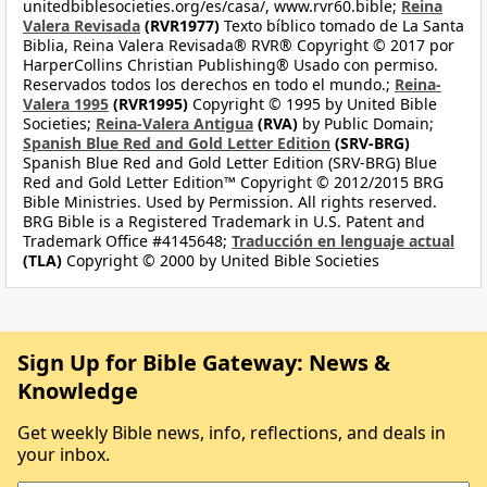
unitedbiblesocieties.org/es/casa/, www.rvr60.bible;
Reina
Valera Revisada
(RVR1977)
Texto bíblico tomado de La Santa
Biblia, Reina Valera Revisada® RVR® Copyright © 2017 por
HarperCollins Christian Publishing® Usado con permiso.
Reservados todos los derechos en todo el mundo.;
Reina-
Valera 1995
(RVR1995)
Copyright © 1995 by United Bible
Societies;
Reina-Valera Antigua
(RVA)
by Public Domain;
Spanish Blue Red and Gold Letter Edition
(SRV-BRG)
Spanish Blue Red and Gold Letter Edition (SRV-BRG) Blue
Red and Gold Letter Edition™ Copyright © 2012/2015 BRG
Bible Ministries. Used by Permission. All rights reserved.
BRG Bible is a Registered Trademark in U.S. Patent and
Trademark Office #4145648;
Traducción en lenguaje actual
(TLA)
Copyright © 2000 by United Bible Societies
Sign Up for Bible Gateway: News &
Knowledge
Get weekly Bible news, info, reflections, and deals in
your inbox.