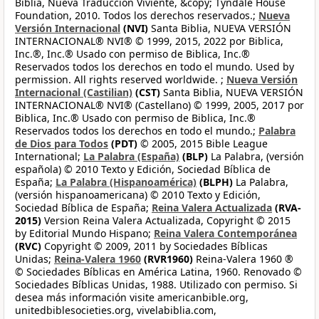
Biblia, Nueva Traducción Viviente, &copy; Tyndale House
Foundation, 2010. Todos los derechos reservados.;
Nueva
Versión Internacional
(NVI)
Santa Biblia, NUEVA VERSIÓN
INTERNACIONAL® NVI® © 1999, 2015, 2022 por Biblica,
Inc.®, Inc.® Usado con permiso de Biblica, Inc.®
Reservados todos los derechos en todo el mundo. Used by
permission. All rights reserved worldwide. ;
Nueva Versión
Internacional (Castilian)
(CST)
Santa Biblia, NUEVA VERSIÓN
INTERNACIONAL® NVI® (Castellano) © 1999, 2005, 2017 por
Biblica, Inc.® Usado con permiso de Biblica, Inc.®
Reservados todos los derechos en todo el mundo.;
Palabra
de Dios para Todos
(PDT)
© 2005, 2015 Bible League
International;
La Palabra (España)
(BLP)
La Palabra, (versión
española) © 2010 Texto y Edición, Sociedad Bíblica de
España;
La Palabra (Hispanoamérica)
(BLPH)
La Palabra,
(versión hispanoamericana) © 2010 Texto y Edición,
Sociedad Bíblica de España;
Reina Valera Actualizada
(RVA-
2015)
Version Reina Valera Actualizada, Copyright © 2015
by Editorial Mundo Hispano;
Reina Valera Contemporánea
(RVC)
Copyright © 2009, 2011 by Sociedades Bíblicas
Unidas;
Reina-Valera 1960
(RVR1960)
Reina-Valera 1960 ®
© Sociedades Bíblicas en América Latina, 1960. Renovado ©
Sociedades Bíblicas Unidas, 1988. Utilizado con permiso. Si
desea más información visite americanbible.org,
unitedbiblesocieties.org, vivelabiblia.com,