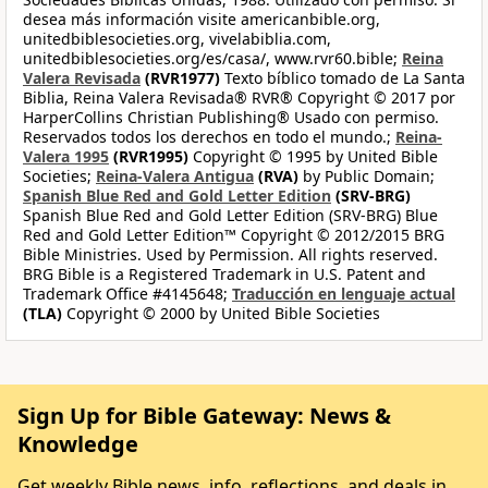
desea más información visite americanbible.org,
unitedbiblesocieties.org, vivelabiblia.com,
unitedbiblesocieties.org/es/casa/, www.rvr60.bible;
Reina
Valera Revisada
(RVR1977)
Texto bíblico tomado de La Santa
Biblia, Reina Valera Revisada® RVR® Copyright © 2017 por
HarperCollins Christian Publishing® Usado con permiso.
Reservados todos los derechos en todo el mundo.;
Reina-
Valera 1995
(RVR1995)
Copyright © 1995 by United Bible
Societies;
Reina-Valera Antigua
(RVA)
by Public Domain;
Spanish Blue Red and Gold Letter Edition
(SRV-BRG)
Spanish Blue Red and Gold Letter Edition (SRV-BRG) Blue
Red and Gold Letter Edition™ Copyright © 2012/2015 BRG
Bible Ministries. Used by Permission. All rights reserved.
BRG Bible is a Registered Trademark in U.S. Patent and
Trademark Office #4145648;
Traducción en lenguaje actual
(TLA)
Copyright © 2000 by United Bible Societies
Sign Up for Bible Gateway: News &
Knowledge
Get weekly Bible news, info, reflections, and deals in