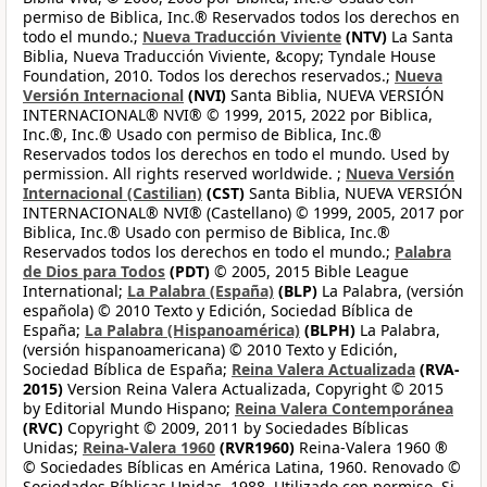
permiso de Biblica, Inc.® Reservados todos los derechos en
todo el mundo.;
Nueva Traducción Viviente
(NTV)
La Santa
Biblia, Nueva Traducción Viviente, &copy; Tyndale House
Foundation, 2010. Todos los derechos reservados.;
Nueva
Versión Internacional
(NVI)
Santa Biblia, NUEVA VERSIÓN
INTERNACIONAL® NVI® © 1999, 2015, 2022 por Biblica,
Inc.®, Inc.® Usado con permiso de Biblica, Inc.®
Reservados todos los derechos en todo el mundo. Used by
permission. All rights reserved worldwide. ;
Nueva Versión
Internacional (Castilian)
(CST)
Santa Biblia, NUEVA VERSIÓN
INTERNACIONAL® NVI® (Castellano) © 1999, 2005, 2017 por
Biblica, Inc.® Usado con permiso de Biblica, Inc.®
Reservados todos los derechos en todo el mundo.;
Palabra
de Dios para Todos
(PDT)
© 2005, 2015 Bible League
International;
La Palabra (España)
(BLP)
La Palabra, (versión
española) © 2010 Texto y Edición, Sociedad Bíblica de
España;
La Palabra (Hispanoamérica)
(BLPH)
La Palabra,
(versión hispanoamericana) © 2010 Texto y Edición,
Sociedad Bíblica de España;
Reina Valera Actualizada
(RVA-
2015)
Version Reina Valera Actualizada, Copyright © 2015
by Editorial Mundo Hispano;
Reina Valera Contemporánea
(RVC)
Copyright © 2009, 2011 by Sociedades Bíblicas
Unidas;
Reina-Valera 1960
(RVR1960)
Reina-Valera 1960 ®
© Sociedades Bíblicas en América Latina, 1960. Renovado ©
Sociedades Bíblicas Unidas, 1988. Utilizado con permiso. Si