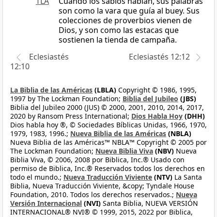
TLA
Cuando los sabios hablan, sus palabras
son como la vara que guía al buey. Sus
colecciones de proverbios vienen de
Dios, y son como las estacas que
sostienen la tienda de campaña.
Eclesiastés
Eclesiastés 12:12
12:10
La Biblia de las Américas
(LBLA)
Copyright © 1986, 1995,
1997 by The Lockman Foundation;
Biblia del Jubileo
(JBS)
Biblia del Jubileo 2000 (JUS) © 2000, 2001, 2010, 2014, 2017,
2020 by Ransom Press International;
Dios Habla Hoy
(DHH)
Dios habla hoy ®, © Sociedades Bíblicas Unidas, 1966, 1970,
1979, 1983, 1996.;
Nueva Biblia de las Américas
(NBLA)
Nueva Biblia de las Américas™ NBLA™ Copyright © 2005 por
The Lockman Foundation;
Nueva Biblia Viva
(NBV)
Nueva
Biblia Viva, © 2006, 2008 por Biblica, Inc.® Usado con
permiso de Biblica, Inc.® Reservados todos los derechos en
todo el mundo.;
Nueva Traducción Viviente
(NTV)
La Santa
Biblia, Nueva Traducción Viviente, &copy; Tyndale House
Foundation, 2010. Todos los derechos reservados.;
Nueva
Versión Internacional
(NVI)
Santa Biblia, NUEVA VERSIÓN
INTERNACIONAL® NVI® © 1999, 2015, 2022 por Biblica,