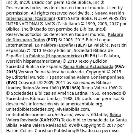
Inc.®, Inc.® Usado con permiso de Biblica, Inc.®
Reservados todos los derechos en todo el mundo. Used by
permission. All rights reserved worldwide. ;
Nueva Versión
Internacional (Castilian)
(CST)
Santa Biblia, NUEVA VERSIÓN
INTERNACIONAL® NVI® (Castellano) © 1999, 2005, 2017 por
Biblica, Inc.® Usado con permiso de Biblica, Inc.®
Reservados todos los derechos en todo el mundo.;
Palabra
de Dios para Todos
(PDT)
© 2005, 2015 Bible League
International;
La Palabra (España)
(BLP)
La Palabra, (versión
española) © 2010 Texto y Edición, Sociedad Bíblica de
España;
La Palabra (Hispanoamérica)
(BLPH)
La Palabra,
(versión hispanoamericana) © 2010 Texto y Edición,
Sociedad Bíblica de España;
Reina Valera Actualizada
(RVA-
2015)
Version Reina Valera Actualizada, Copyright © 2015
by Editorial Mundo Hispano;
Reina Valera Contemporánea
(RVC)
Copyright © 2009, 2011 by Sociedades Bíblicas
Unidas;
Reina-Valera 1960
(RVR1960)
Reina-Valera 1960 ®
© Sociedades Bíblicas en América Latina, 1960. Renovado ©
Sociedades Bíblicas Unidas, 1988. Utilizado con permiso. Si
desea más información visite americanbible.org,
unitedbiblesocieties.org, vivelabiblia.com,
unitedbiblesocieties.org/es/casa/, www.rvr60.bible;
Reina
Valera Revisada
(RVR1977)
Texto bíblico tomado de La Santa
Biblia, Reina Valera Revisada® RVR® Copyright © 2017 por
HarperCollins Christian Publishing® Usado con permiso.