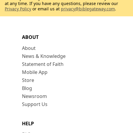
at any time. If you have any questions, please review our
Privacy Policy
or email us at
privacy@biblegateway.com
.
ABOUT
About
News & Knowledge
Statement of Faith
Mobile App
Store
Blog
Newsroom
Support Us
HELP