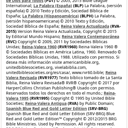
de Dios para Todos
(PDT)
© 2005, 2015 Bible League
International;
La Palabra (España)
(BLP)
La Palabra, (versión
española) © 2010 Texto y Edición, Sociedad Bíblica de
España;
La Palabra (Hispanoamérica)
(BLPH)
La Palabra,
(versión hispanoamericana) © 2010 Texto y Edición,
Sociedad Bíblica de España;
Reina Valera Actualizada
(RVA-
2015)
Version Reina Valera Actualizada, Copyright © 2015
by Editorial Mundo Hispano;
Reina Valera Contemporánea
(RVC)
Copyright © 2009, 2011 by Sociedades Bíblicas
Unidas;
Reina-Valera 1960
(RVR1960)
Reina-Valera 1960 ®
© Sociedades Bíblicas en América Latina, 1960. Renovado ©
Sociedades Bíblicas Unidas, 1988. Utilizado con permiso. Si
desea más información visite americanbible.org,
unitedbiblesocieties.org, vivelabiblia.com,
unitedbiblesocieties.org/es/casa/, www.rvr60.bible;
Reina
Valera Revisada
(RVR1977)
Texto bíblico tomado de La Santa
Biblia, Reina Valera Revisada® RVR® Copyright © 2017 por
HarperCollins Christian Publishing® Usado con permiso.
Reservados todos los derechos en todo el mundo.;
Reina-
Valera 1995
(RVR1995)
Copyright © 1995 by United Bible
Societies;
Reina-Valera Antigua
(RVA)
by Public Domain;
Spanish Blue Red and Gold Letter Edition
(SRV-BRG)
Spanish Blue Red and Gold Letter Edition (SRV-BRG) Blue
Red and Gold Letter Edition™ Copyright © 2012/2015 BRG
Bible Ministries. Used by Permission. All rights reserved.