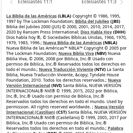
Eclesiastés 11:1
Eclesiastés 11:3
La Biblia de las Américas
(LBLA)
Copyright © 1986, 1995,
1997 by The Lockman Foundation;
Biblia del Jubileo
(JBS)
Biblia del Jubileo 2000 (JUS) © 2000, 2001, 2010, 2014, 2017,
2020 by Ransom Press International;
Dios Habla Hoy
(DHH)
Dios habla hoy ®, © Sociedades Bíblicas Unidas, 1966, 1970,
1979, 1983, 1996.;
Nueva Biblia de las Américas
(NBLA)
Nueva Biblia de las Américas™ NBLA™ Copyright © 2005 por
The Lockman Foundation;
Nueva Biblia Viva
(NBV)
Nueva
Biblia Viva, © 2006, 2008 por Biblica, Inc.® Usado con
permiso de Biblica, Inc.® Reservados todos los derechos en
todo el mundo.;
Nueva Traducción Viviente
(NTV)
La Santa
Biblia, Nueva Traducción Viviente, &copy; Tyndale House
Foundation, 2010. Todos los derechos reservados.;
Nueva
Versión Internacional
(NVI)
Santa Biblia, NUEVA VERSIÓN
INTERNACIONAL® NVI® © 1999, 2015, 2022 por Biblica,
Inc.®, Inc.® Usado con permiso de Biblica, Inc.®
Reservados todos los derechos en todo el mundo. Used by
permission. All rights reserved worldwide. ;
Nueva Versión
Internacional (Castilian)
(CST)
Santa Biblia, NUEVA VERSIÓN
INTERNACIONAL® NVI® (Castellano) © 1999, 2005, 2017 por
Biblica, Inc.® Usado con permiso de Biblica, Inc.®
Reservados todos los derechos en todo el mundo.;
Palabra