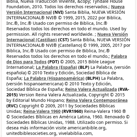
Biblia, Nueva Traducción Viviente, &copy; Tyndale House
Foundation, 2010. Todos los derechos reservados.;
Nueva
Versión Internacional
(NVI)
Santa Biblia, NUEVA VERSIÓN
INTERNACIONAL® NVI® © 1999, 2015, 2022 por Biblica,
Inc.®, Inc.® Usado con permiso de Biblica, Inc.®
Reservados todos los derechos en todo el mundo. Used by
permission. All rights reserved worldwide. ;
Nueva Versión
Internacional (Castilian)
(CST)
Santa Biblia, NUEVA VERSIÓN
INTERNACIONAL® NVI® (Castellano) © 1999, 2005, 2017 por
Biblica, Inc.® Usado con permiso de Biblica, Inc.®
Reservados todos los derechos en todo el mundo.;
Palabra
de Dios para Todos
(PDT)
© 2005, 2015 Bible League
International;
La Palabra (España)
(BLP)
La Palabra, (versión
española) © 2010 Texto y Edición, Sociedad Bíblica de
España;
La Palabra (Hispanoamérica)
(BLPH)
La Palabra,
(versión hispanoamericana) © 2010 Texto y Edición,
Sociedad Bíblica de España;
Reina Valera Actualizada
(RVA-
2015)
Version Reina Valera Actualizada, Copyright © 2015
by Editorial Mundo Hispano;
Reina Valera Contemporánea
(RVC)
Copyright © 2009, 2011 by Sociedades Bíblicas
Unidas;
Reina-Valera 1960
(RVR1960)
Reina-Valera 1960 ®
© Sociedades Bíblicas en América Latina, 1960. Renovado ©
Sociedades Bíblicas Unidas, 1988. Utilizado con permiso. Si
desea más información visite americanbible.org,
unitedbiblesocieties.org, vivelabiblia.com,