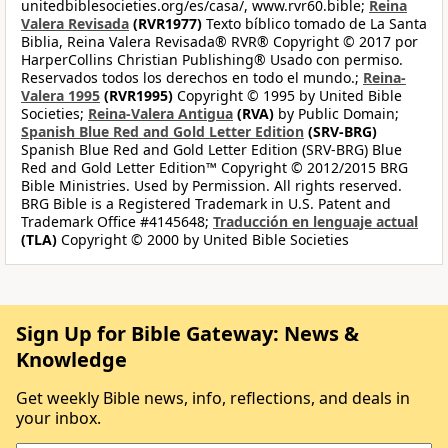
unitedbiblesocieties.org/es/casa/, www.rvr60.bible;
Reina
Valera Revisada
(RVR1977)
Texto bíblico tomado de La Santa
Biblia, Reina Valera Revisada® RVR® Copyright © 2017 por
HarperCollins Christian Publishing® Usado con permiso.
Reservados todos los derechos en todo el mundo.;
Reina-
Valera 1995
(RVR1995)
Copyright © 1995 by United Bible
Societies;
Reina-Valera Antigua
(RVA)
by Public Domain;
Spanish Blue Red and Gold Letter Edition
(SRV-BRG)
Spanish Blue Red and Gold Letter Edition (SRV-BRG) Blue
Red and Gold Letter Edition™ Copyright © 2012/2015 BRG
Bible Ministries. Used by Permission. All rights reserved.
BRG Bible is a Registered Trademark in U.S. Patent and
Trademark Office #4145648;
Traducción en lenguaje actual
(TLA)
Copyright © 2000 by United Bible Societies
Sign Up for Bible Gateway: News &
Knowledge
Get weekly Bible news, info, reflections, and deals in
your inbox.