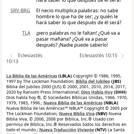
hará saber lo que después de él será?
SRV-BRG
El necio multiplica palabras: no sabe
hombre lo que ha de ser; ¿y quién le
hará saber lo que después de él será?
TLA
¡pero palabras no le faltan! ¿Qué va a
pasar mañana? ¿Qué va a pasar
después? ¡Nadie puede saberlo!
Eclesiastés
Eclesiastés 10:15
10:13
La Biblia de las Américas
(LBLA)
Copyright © 1986, 1995,
1997 by The Lockman Foundation;
Biblia del Jubileo
(JBS)
Biblia del Jubileo 2000 (JUS) © 2000, 2001, 2010, 2014, 2017,
2020 by Ransom Press International;
Dios Habla Hoy
(DHH)
Dios habla hoy ®, © Sociedades Bíblicas Unidas, 1966, 1970,
1979, 1983, 1996.;
Nueva Biblia de las Américas
(NBLA)
Nueva Biblia de las Américas™ NBLA™ Copyright © 2005 por
The Lockman Foundation;
Nueva Biblia Viva
(NBV)
Nueva
Biblia Viva, © 2006, 2008 por Biblica, Inc.® Usado con
permiso de Biblica, Inc.® Reservados todos los derechos en
todo el mundo.;
Nueva Traducción Viviente
(NTV)
La Santa