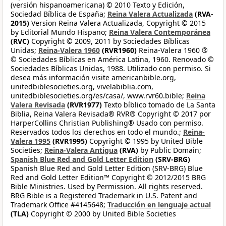
(versión hispanoamericana) © 2010 Texto y Edición,
Sociedad Bíblica de España;
Reina Valera Actualizada
(RVA-
2015)
Version Reina Valera Actualizada, Copyright © 2015
by Editorial Mundo Hispano;
Reina Valera Contemporánea
(RVC)
Copyright © 2009, 2011 by Sociedades Bíblicas
Unidas;
Reina-Valera 1960
(RVR1960)
Reina-Valera 1960 ®
© Sociedades Bíblicas en América Latina, 1960. Renovado ©
Sociedades Bíblicas Unidas, 1988. Utilizado con permiso. Si
desea más información visite americanbible.org,
unitedbiblesocieties.org, vivelabiblia.com,
unitedbiblesocieties.org/es/casa/, www.rvr60.bible;
Reina
Valera Revisada
(RVR1977)
Texto bíblico tomado de La Santa
Biblia, Reina Valera Revisada® RVR® Copyright © 2017 por
HarperCollins Christian Publishing® Usado con permiso.
Reservados todos los derechos en todo el mundo.;
Reina-
Valera 1995
(RVR1995)
Copyright © 1995 by United Bible
Societies;
Reina-Valera Antigua
(RVA)
by Public Domain;
Spanish Blue Red and Gold Letter Edition
(SRV-BRG)
Spanish Blue Red and Gold Letter Edition (SRV-BRG) Blue
Red and Gold Letter Edition™ Copyright © 2012/2015 BRG
Bible Ministries. Used by Permission. All rights reserved.
BRG Bible is a Registered Trademark in U.S. Patent and
Trademark Office #4145648;
Traducción en lenguaje actual
(TLA)
Copyright © 2000 by United Bible Societies