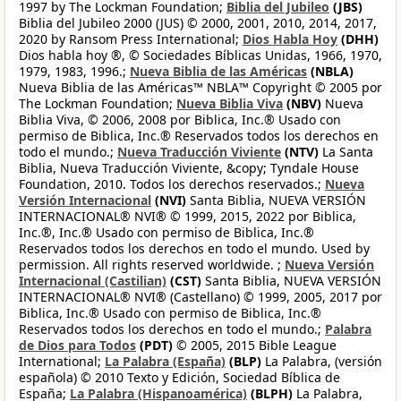
1997 by The Lockman Foundation;
Biblia del Jubileo
(JBS)
Biblia del Jubileo 2000 (JUS) © 2000, 2001, 2010, 2014, 2017,
2020 by Ransom Press International;
Dios Habla Hoy
(DHH)
Dios habla hoy ®, © Sociedades Bíblicas Unidas, 1966, 1970,
1979, 1983, 1996.;
Nueva Biblia de las Américas
(NBLA)
Nueva Biblia de las Américas™ NBLA™ Copyright © 2005 por
The Lockman Foundation;
Nueva Biblia Viva
(NBV)
Nueva
Biblia Viva, © 2006, 2008 por Biblica, Inc.® Usado con
permiso de Biblica, Inc.® Reservados todos los derechos en
todo el mundo.;
Nueva Traducción Viviente
(NTV)
La Santa
Biblia, Nueva Traducción Viviente, &copy; Tyndale House
Foundation, 2010. Todos los derechos reservados.;
Nueva
Versión Internacional
(NVI)
Santa Biblia, NUEVA VERSIÓN
INTERNACIONAL® NVI® © 1999, 2015, 2022 por Biblica,
Inc.®, Inc.® Usado con permiso de Biblica, Inc.®
Reservados todos los derechos en todo el mundo. Used by
permission. All rights reserved worldwide. ;
Nueva Versión
Internacional (Castilian)
(CST)
Santa Biblia, NUEVA VERSIÓN
INTERNACIONAL® NVI® (Castellano) © 1999, 2005, 2017 por
Biblica, Inc.® Usado con permiso de Biblica, Inc.®
Reservados todos los derechos en todo el mundo.;
Palabra
de Dios para Todos
(PDT)
© 2005, 2015 Bible League
International;
La Palabra (España)
(BLP)
La Palabra, (versión
española) © 2010 Texto y Edición, Sociedad Bíblica de
España;
La Palabra (Hispanoamérica)
(BLPH)
La Palabra,