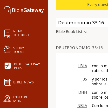
Every quest
READ
Bible Book List
THE BIBLE
DEUTERONOMIO 33:16
STUDY
TOOLS
BIBLE GATEWAY
LBLA
con lo m
PLUS
cabeza d
JBS
y por los
BIBLE NEWS
sobre la
DHH
con lo me
sobre Jo
EXPLORE
MORE
NBLA
Con lo m