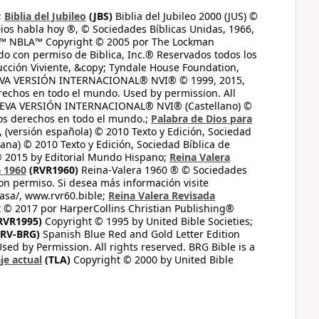
;
Biblia del Jubileo
(JBS)
Biblia del Jubileo 2000 (JUS) ©
ios habla hoy ®, © Sociedades Bíblicas Unidas, 1966,
s™ NBLA™ Copyright © 2005 por The Lockman
do con permiso de Biblica, Inc.® Reservados todos los
ucción Viviente, &copy; Tyndale House Foundation,
UEVA VERSIÓN INTERNACIONAL® NVI® © 1999, 2015,
erechos en todo el mundo. Used by permission. All
UEVA VERSIÓN INTERNACIONAL® NVI® (Castellano) ©
los derechos en todo el mundo.;
Palabra de Dios para
 (versión española) © 2010 Texto y Edición, Sociedad
ana) © 2010 Texto y Edición, Sociedad Bíblica de
© 2015 by Editorial Mundo Hispano;
Reina Valera
a 1960
(RVR1960)
Reina-Valera 1960 ® © Sociedades
on permiso. Si desea más información visite
casa/, www.rvr60.bible;
Reina Valera Revisada
 © 2017 por HarperCollins Christian Publishing®
RVR1995)
Copyright © 1995 by United Bible Societies;
RV-BRG)
Spanish Blue Red and Gold Letter Edition
ed by Permission. All rights reserved. BRG Bible is a
je actual
(TLA)
Copyright © 2000 by United Bible