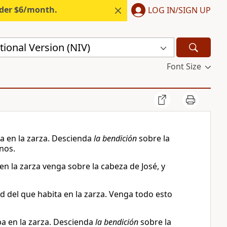
nder $6/month.
LOG IN/SIGN UP
ional Version (NIV)
Font Size
ba en la zarza. Descienda
la bendición
sobre la
nos.
ó en la zarza venga sobre la cabeza de José, y
ad del que habita en la zarza. Venga todo esto
aba en la zarza. Descienda
la bendición
sobre la