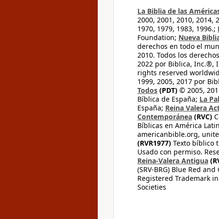
La Biblia de las América
2000, 2001, 2010, 2014, 
1970, 1979, 1983, 1996.;
Foundation;
Nueva Bibli
derechos en todo el mu
2010. Todos los derecho
2022 por Biblica, Inc.®,
rights reserved worldwid
1999, 2005, 2017 por Bib
Todos
(PDT)
© 2005, 2015
Bíblica de España;
La Pa
España;
Reina Valera Ac
Contemporánea
(RVC)
C
Bíblicas en América Lati
americanbible.org, unite
(RVR1977)
Texto bíblico 
Usado con permiso. Rese
Reina-Valera Antigua
(R
(SRV-BRG) Blue Red and G
Registered Trademark in
Societies