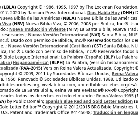
s
(LBLA)
Copyright © 1986, 1995, 1997 by The Lockman Foundation
2017, 2020 by Ransom Press International;
Dios Habla Hoy
(DHH)
D
Nueva Biblia de las Américas
(NBLA)
Nueva Biblia de las América
a Viva
(NBV)
Nueva Biblia Viva, © 2006, 2008 por Biblica, Inc.® Usa
ndo.;
Nueva Traducción Viviente
(NTV)
La Santa Biblia, Nueva Trad
s reservados.;
Nueva Versión Internacional
(NVI)
Santa Biblia, N
 Inc.® Usado con permiso de Biblica, Inc.® Reservados todos los d
e. ;
Nueva Versión Internacional (Castilian)
(CST)
Santa Biblia, N
lica, Inc.® Usado con permiso de Biblica, Inc.® Reservados todos 
 Bible League International;
La Palabra (España)
(BLP)
La Palabra,
labra (Hispanoamérica)
(BLPH)
La Palabra, (versión hispanoameric
tualizada
(RVA-2015)
Version Reina Valera Actualizada, Copyright 
opyright © 2009, 2011 by Sociedades Bíblicas Unidas;
Reina-Valer
na, 1960. Renovado © Sociedades Bíblicas Unidas, 1988. Utilizado c
dbiblesocieties.org, vivelabiblia.com, unitedbiblesocieties.org/es/
tomado de La Santa Biblia, Reina Valera Revisada® RVR® Copyright
rvados todos los derechos en todo el mundo.;
Reina-Valera 1995
(
VA)
by Public Domain;
Spanish Blue Red and Gold Letter Edition
(S
old Letter Edition™ Copyright © 2012/2015 BRG Bible Ministries. Us
 U.S. Patent and Trademark Office #4145648;
Traducción en lengua