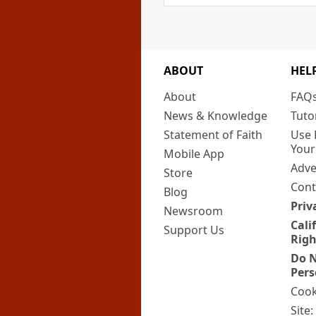
ABOUT
HEL
About
FAQ
News & Knowledge
Tuto
Statement of Faith
Use 
Your
Mobile App
Adve
Store
Cont
Blog
Priv
Newsroom
Cali
Support Us
Righ
Do N
Pers
Cook
Site