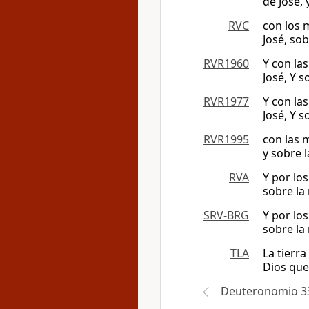
de José, 
RVC
con los 
José, so
RVR1960
Y con las
José, Y 
RVR1977
Y con las
José, Y 
RVR1995
con las m
y sobre 
RVA
Y por los
sobre la
SRV-BRG
Y por los
sobre la
TLA
La tierra
Dios que
Deuteronomio 3