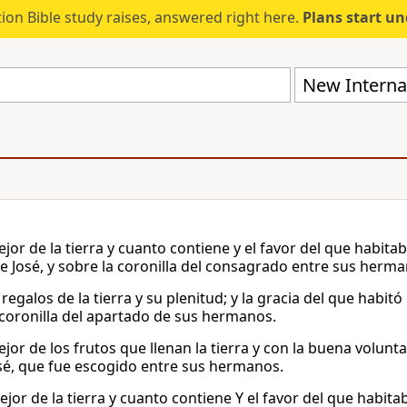
ion Bible study raises, answered right here.
Plans start u
New Internat
ejor de la tierra y cuanto contiene y el favor del que habita
e José, y sobre la coronilla del consagrado entre sus herma
 regalos de la tierra y su plenitud; y la gracia del que habit
 coronilla del apartado de sus hermanos.
jor de los frutos que llenan la tierra y con la buena volunt
sé, que fue escogido entre sus hermanos.
ejor de la tierra y cuanto contiene Y el favor del que habit