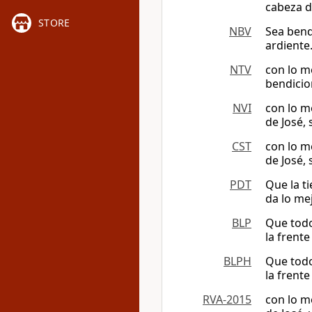
cabeza d
STORE
NBV
Sea bende
ardiente
NTV
con lo me
bendicio
NVI
con lo me
de José,
CST
con lo me
de José,
PDT
Que la t
da lo mej
BLP
Que todo
la frent
BLPH
Que todo
la frent
RVA-2015
con lo m