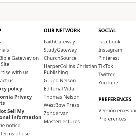
P
OUR NETWORK
SOCIAL
s
FaithGateway
Facebook
rials
StudyGateway
Instagram
Bible Gateway on
ChurchSource
Pinterest
 Site
HarperCollins Christian
TikTok
rtise with us
Publishing
Twitter
act us
Grupo Nelson
YouTube
acy policy
Editorial Vida
fornia Privacy
Thomas Nelson
PREFERENCES
ts
WestBow Press
Versión en espa
ot Sell My
Zondervan
onal Information
Preferences
MasterLectures
ie notice
: Terms of use