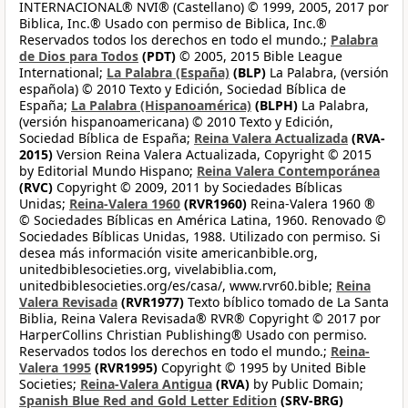
INTERNACIONAL® NVI® (Castellano) © 1999, 2005, 2017 por
Biblica, Inc.® Usado con permiso de Biblica, Inc.®
Reservados todos los derechos en todo el mundo.;
Palabra
de Dios para Todos
(PDT)
© 2005, 2015 Bible League
International;
La Palabra (España)
(BLP)
La Palabra, (versión
española) © 2010 Texto y Edición, Sociedad Bíblica de
España;
La Palabra (Hispanoamérica)
(BLPH)
La Palabra,
(versión hispanoamericana) © 2010 Texto y Edición,
Sociedad Bíblica de España;
Reina Valera Actualizada
(RVA-
2015)
Version Reina Valera Actualizada, Copyright © 2015
by Editorial Mundo Hispano;
Reina Valera Contemporánea
(RVC)
Copyright © 2009, 2011 by Sociedades Bíblicas
Unidas;
Reina-Valera 1960
(RVR1960)
Reina-Valera 1960 ®
© Sociedades Bíblicas en América Latina, 1960. Renovado ©
Sociedades Bíblicas Unidas, 1988. Utilizado con permiso. Si
desea más información visite americanbible.org,
unitedbiblesocieties.org, vivelabiblia.com,
unitedbiblesocieties.org/es/casa/, www.rvr60.bible;
Reina
Valera Revisada
(RVR1977)
Texto bíblico tomado de La Santa
Biblia, Reina Valera Revisada® RVR® Copyright © 2017 por
HarperCollins Christian Publishing® Usado con permiso.
Reservados todos los derechos en todo el mundo.;
Reina-
Valera 1995
(RVR1995)
Copyright © 1995 by United Bible
Societies;
Reina-Valera Antigua
(RVA)
by Public Domain;
Spanish Blue Red and Gold Letter Edition
(SRV-BRG)