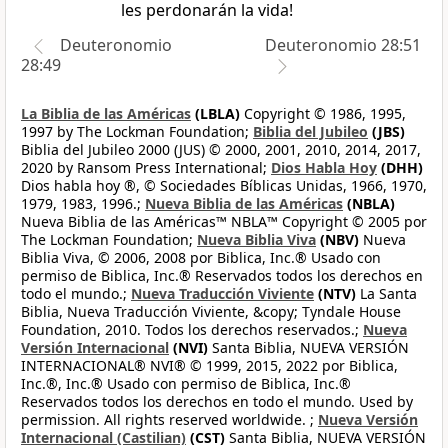
les perdonarán la vida!
Deuteronomio
Deuteronomio 28:51
28:49
La Biblia de las Américas
(LBLA)
Copyright © 1986, 1995,
1997 by The Lockman Foundation;
Biblia del Jubileo
(JBS)
Biblia del Jubileo 2000 (JUS) © 2000, 2001, 2010, 2014, 2017,
2020 by Ransom Press International;
Dios Habla Hoy
(DHH)
Dios habla hoy ®, © Sociedades Bíblicas Unidas, 1966, 1970,
1979, 1983, 1996.;
Nueva Biblia de las Américas
(NBLA)
Nueva Biblia de las Américas™ NBLA™ Copyright © 2005 por
The Lockman Foundation;
Nueva Biblia Viva
(NBV)
Nueva
Biblia Viva, © 2006, 2008 por Biblica, Inc.® Usado con
permiso de Biblica, Inc.® Reservados todos los derechos en
todo el mundo.;
Nueva Traducción Viviente
(NTV)
La Santa
Biblia, Nueva Traducción Viviente, &copy; Tyndale House
Foundation, 2010. Todos los derechos reservados.;
Nueva
Versión Internacional
(NVI)
Santa Biblia, NUEVA VERSIÓN
INTERNACIONAL® NVI® © 1999, 2015, 2022 por Biblica,
Inc.®, Inc.® Usado con permiso de Biblica, Inc.®
Reservados todos los derechos en todo el mundo. Used by
permission. All rights reserved worldwide. ;
Nueva Versión
Internacional (Castilian)
(CST)
Santa Biblia, NUEVA VERSIÓN