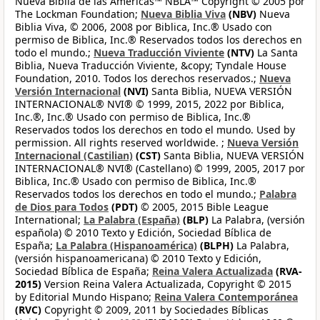
Nueva Biblia de las Américas™ NBLA™ Copyright © 2005 por
The Lockman Foundation;
Nueva Biblia Viva
(NBV)
Nueva
Biblia Viva, © 2006, 2008 por Biblica, Inc.® Usado con
permiso de Biblica, Inc.® Reservados todos los derechos en
todo el mundo.;
Nueva Traducción Viviente
(NTV)
La Santa
Biblia, Nueva Traducción Viviente, &copy; Tyndale House
Foundation, 2010. Todos los derechos reservados.;
Nueva
Versión Internacional
(NVI)
Santa Biblia, NUEVA VERSIÓN
INTERNACIONAL® NVI® © 1999, 2015, 2022 por Biblica,
Inc.®, Inc.® Usado con permiso de Biblica, Inc.®
Reservados todos los derechos en todo el mundo. Used by
permission. All rights reserved worldwide. ;
Nueva Versión
Internacional (Castilian)
(CST)
Santa Biblia, NUEVA VERSIÓN
INTERNACIONAL® NVI® (Castellano) © 1999, 2005, 2017 por
Biblica, Inc.® Usado con permiso de Biblica, Inc.®
Reservados todos los derechos en todo el mundo.;
Palabra
de Dios para Todos
(PDT)
© 2005, 2015 Bible League
International;
La Palabra (España)
(BLP)
La Palabra, (versión
española) © 2010 Texto y Edición, Sociedad Bíblica de
España;
La Palabra (Hispanoamérica)
(BLPH)
La Palabra,
(versión hispanoamericana) © 2010 Texto y Edición,
Sociedad Bíblica de España;
Reina Valera Actualizada
(RVA-
2015)
Version Reina Valera Actualizada, Copyright © 2015
by Editorial Mundo Hispano;
Reina Valera Contemporánea
(RVC)
Copyright © 2009, 2011 by Sociedades Bíblicas