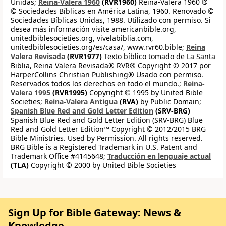
Unidas;
Reina-Valera 1960
(RVR1960)
Reina-Valera 1960 ®
© Sociedades Bíblicas en América Latina, 1960. Renovado ©
Sociedades Bíblicas Unidas, 1988. Utilizado con permiso. Si
desea más información visite americanbible.org,
unitedbiblesocieties.org, vivelabiblia.com,
unitedbiblesocieties.org/es/casa/, www.rvr60.bible;
Reina
Valera Revisada
(RVR1977)
Texto bíblico tomado de La Santa
Biblia, Reina Valera Revisada® RVR® Copyright © 2017 por
HarperCollins Christian Publishing® Usado con permiso.
Reservados todos los derechos en todo el mundo.;
Reina-
Valera 1995
(RVR1995)
Copyright © 1995 by United Bible
Societies;
Reina-Valera Antigua
(RVA)
by Public Domain;
Spanish Blue Red and Gold Letter Edition
(SRV-BRG)
Spanish Blue Red and Gold Letter Edition (SRV-BRG) Blue
Red and Gold Letter Edition™ Copyright © 2012/2015 BRG
Bible Ministries. Used by Permission. All rights reserved.
BRG Bible is a Registered Trademark in U.S. Patent and
Trademark Office #4145648;
Traducción en lenguaje actual
(TLA)
Copyright © 2000 by United Bible Societies
Sign Up for Bible Gateway: News &
Knowledge