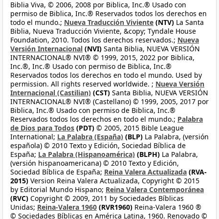
Biblia Viva, © 2006, 2008 por Biblica, Inc.® Usado con
permiso de Biblica, Inc.® Reservados todos los derechos en
todo el mundo.;
Nueva Traducción Viviente
(NTV)
La Santa
Biblia, Nueva Traducción Viviente, &copy; Tyndale House
Foundation, 2010. Todos los derechos reservados.;
Nueva
Versión Internacional
(NVI)
Santa Biblia, NUEVA VERSIÓN
INTERNACIONAL® NVI® © 1999, 2015, 2022 por Biblica,
Inc.®, Inc.® Usado con permiso de Biblica, Inc.®
Reservados todos los derechos en todo el mundo. Used by
permission. All rights reserved worldwide. ;
Nueva Versión
Internacional (Castilian)
(CST)
Santa Biblia, NUEVA VERSIÓN
INTERNACIONAL® NVI® (Castellano) © 1999, 2005, 2017 por
Biblica, Inc.® Usado con permiso de Biblica, Inc.®
Reservados todos los derechos en todo el mundo.;
Palabra
de Dios para Todos
(PDT)
© 2005, 2015 Bible League
International;
La Palabra (España)
(BLP)
La Palabra, (versión
española) © 2010 Texto y Edición, Sociedad Bíblica de
España;
La Palabra (Hispanoamérica)
(BLPH)
La Palabra,
(versión hispanoamericana) © 2010 Texto y Edición,
Sociedad Bíblica de España;
Reina Valera Actualizada
(RVA-
2015)
Version Reina Valera Actualizada, Copyright © 2015
by Editorial Mundo Hispano;
Reina Valera Contemporánea
(RVC)
Copyright © 2009, 2011 by Sociedades Bíblicas
Unidas;
Reina-Valera 1960
(RVR1960)
Reina-Valera 1960 ®
© Sociedades Bíblicas en América Latina, 1960. Renovado ©