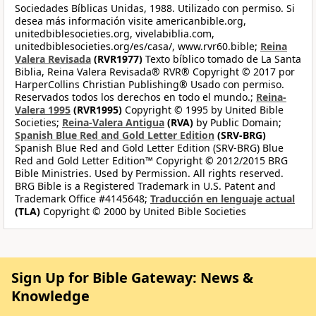
Sociedades Bíblicas Unidas, 1988. Utilizado con permiso. Si
desea más información visite americanbible.org,
unitedbiblesocieties.org, vivelabiblia.com,
unitedbiblesocieties.org/es/casa/, www.rvr60.bible;
Reina
Valera Revisada
(RVR1977)
Texto bíblico tomado de La Santa
Biblia, Reina Valera Revisada® RVR® Copyright © 2017 por
HarperCollins Christian Publishing® Usado con permiso.
Reservados todos los derechos en todo el mundo.;
Reina-
Valera 1995
(RVR1995)
Copyright © 1995 by United Bible
Societies;
Reina-Valera Antigua
(RVA)
by Public Domain;
Spanish Blue Red and Gold Letter Edition
(SRV-BRG)
Spanish Blue Red and Gold Letter Edition (SRV-BRG) Blue
Red and Gold Letter Edition™ Copyright © 2012/2015 BRG
Bible Ministries. Used by Permission. All rights reserved.
BRG Bible is a Registered Trademark in U.S. Patent and
Trademark Office #4145648;
Traducción en lenguaje actual
(TLA)
Copyright © 2000 by United Bible Societies
Sign Up for Bible Gateway: News &
Knowledge