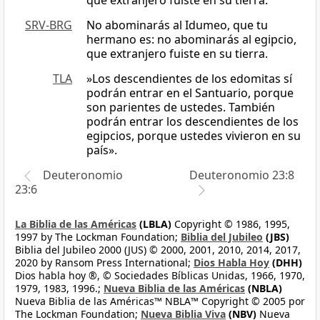
que extranjero fuiste en su tierra.
SRV-BRG
No abominarás al Idumeo, que tu
hermano es: no abominarás al egipcio,
que extranjero fuiste en su tierra.
TLA
»Los descendientes de los edomitas sí
podrán entrar en el Santuario, porque
son parientes de ustedes. También
podrán entrar los descendientes de los
egipcios, porque ustedes vivieron en su
país».
Deuteronomio
Deuteronomio 23:8
23:6
La Biblia de las Américas
(LBLA)
Copyright © 1986, 1995,
1997 by The Lockman Foundation;
Biblia del Jubileo
(JBS)
Biblia del Jubileo 2000 (JUS) © 2000, 2001, 2010, 2014, 2017,
2020 by Ransom Press International;
Dios Habla Hoy
(DHH)
Dios habla hoy ®, © Sociedades Bíblicas Unidas, 1966, 1970,
1979, 1983, 1996.;
Nueva Biblia de las Américas
(NBLA)
Nueva Biblia de las Américas™ NBLA™ Copyright © 2005 por
The Lockman Foundation;
Nueva Biblia Viva
(NBV)
Nueva