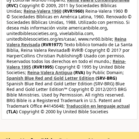
(RVC)
Copyright © 2009, 2011 by Sociedades Bíblicas
Unidas;
Reina-Valera 1960
(RVR1960)
Reina-Valera 1960 ®
© Sociedades Bíblicas en América Latina, 1960. Renovado ©
Sociedades Bíblicas Unidas, 1988. Utilizado con permiso. Si
desea más información visite americanbible.org,
unitedbiblesocieties.org, vivelabiblia.com,
unitedbiblesocieties.org/es/casa/, www.rvr60.bible;
Reina
Valera Revisada
(RVR1977)
Texto bíblico tomado de La Santa
Biblia, Reina Valera Revisada® RVR® Copyright © 2017 por
HarperCollins Christian Publishing® Usado con permiso.
Reservados todos los derechos en todo el mundo.;
Reina-
Valera 1995
(RVR1995)
Copyright © 1995 by United Bible
Societies;
Reina-Valera Antigua
(RVA)
by Public Domain;
Spanish Blue Red and Gold Letter Edition
(SRV-BRG)
Spanish Blue Red and Gold Letter Edition (SRV-BRG) Blue
Red and Gold Letter Edition™ Copyright © 2012/2015 BRG
Bible Ministries. Used by Permission. All rights reserved.
BRG Bible is a Registered Trademark in U.S. Patent and
Trademark Office #4145648;
Traducción en lenguaje actual
(TLA)
Copyright © 2000 by United Bible Societies