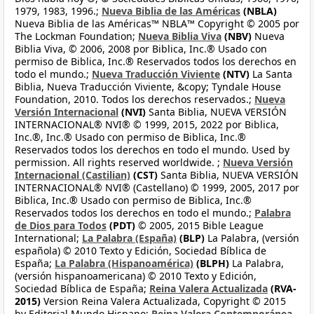
1979, 1983, 1996.;
Nueva Biblia de las Américas
(NBLA)
Nueva Biblia de las Américas™ NBLA™ Copyright © 2005 por
The Lockman Foundation;
Nueva Biblia Viva
(NBV)
Nueva
Biblia Viva, © 2006, 2008 por Biblica, Inc.® Usado con
permiso de Biblica, Inc.® Reservados todos los derechos en
todo el mundo.;
Nueva Traducción Viviente
(NTV)
La Santa
Biblia, Nueva Traducción Viviente, &copy; Tyndale House
Foundation, 2010. Todos los derechos reservados.;
Nueva
Versión Internacional
(NVI)
Santa Biblia, NUEVA VERSIÓN
INTERNACIONAL® NVI® © 1999, 2015, 2022 por Biblica,
Inc.®, Inc.® Usado con permiso de Biblica, Inc.®
Reservados todos los derechos en todo el mundo. Used by
permission. All rights reserved worldwide. ;
Nueva Versión
Internacional (Castilian)
(CST)
Santa Biblia, NUEVA VERSIÓN
INTERNACIONAL® NVI® (Castellano) © 1999, 2005, 2017 por
Biblica, Inc.® Usado con permiso de Biblica, Inc.®
Reservados todos los derechos en todo el mundo.;
Palabra
de Dios para Todos
(PDT)
© 2005, 2015 Bible League
International;
La Palabra (España)
(BLP)
La Palabra, (versión
española) © 2010 Texto y Edición, Sociedad Bíblica de
España;
La Palabra (Hispanoamérica)
(BLPH)
La Palabra,
(versión hispanoamericana) © 2010 Texto y Edición,
Sociedad Bíblica de España;
Reina Valera Actualizada
(RVA-
2015)
Version Reina Valera Actualizada, Copyright © 2015
by Editorial Mundo Hispano;
Reina Valera Contemporánea